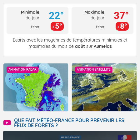
Minimale
Maximale
22°
37°
du jour
du jour
5°
8°
Ecart
Ecart
Écarts avec les moyennes de températures minimales et
maximales du mois de
août
sur
Aumelas
ANIMATION RADAR
ANIMATION SATELLITE
QUE FAIT MÉTÉO-FRANCE POUR PRÉVENIR LES
FEUX DE FORÊTS ?