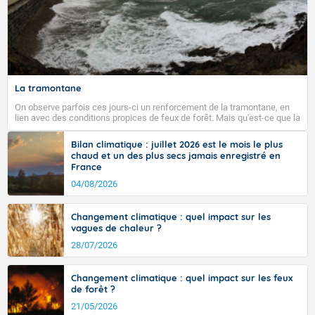
La tramontane
On observe parfois ces jours-ci un renforcement de la tramontane, en
lien avec des conditions propices de feux de forêt. Mais qu'est-ce que la
tramontane ? Quelles sont ses caractéristiques ? La tramontane est un
vent turbulent soufflant de secteur nord-ouest à nord, ou ouest à nord-
Bilan climatique : juillet 2026 est le mois le plus
ouest, dans un secteur qui part du Roussillon à la vallée de l’Aude et à
chaud et un des plus secs jamais enregistré en
l’ouest de l’Hérault. L’étymologie de ce vent vient du latin trasmontanus,
France
signifiant au-delà des monts, en allusion aux régions montagneuses
d’où provient ce vent.
04/08/2026
Changement climatique : quel impact sur les
vagues de chaleur ?
28/07/2026
Changement climatique : quel impact sur les feux
de forêt ?
21/05/2026