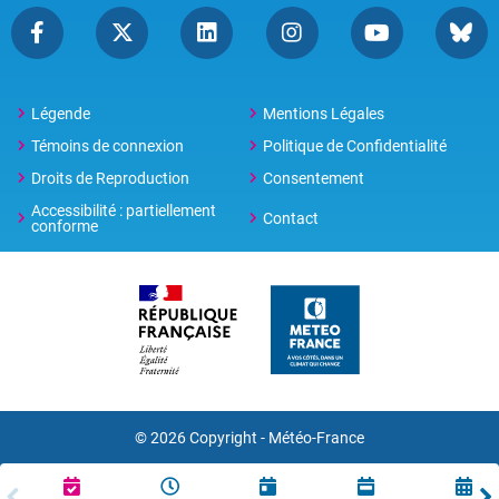
Légende
Mentions Légales
Témoins de connexion
Politique de Confidentialité
Droits de Reproduction
Consentement
Accessibilité : partiellement
Contact
conforme
© 2026 Copyright -
Météo-France