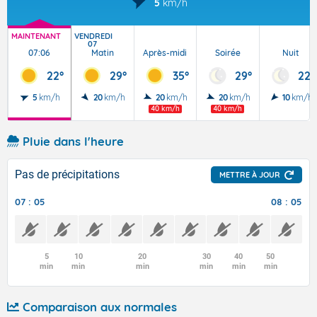
5
km/h
MAINTENANT
VENDREDI
07
07:06
Matin
Après-midi
Soirée
Nuit
22°
29°
35°
29°
22°
5
km/h
20
km/h
20
km/h
20
km/h
10
km/h
40 km/h
40 km/h
Pluie dans l'heure
Pas de précipitations
METTRE À JOUR
07 : 05
08 : 05
5
10
20
30
40
50
min
min
min
min
min
min
Comparaison aux normales