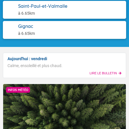
Saint-Paul-et-Valmalle
à 6.65km
Gignac
à 6.65km
Aujourd'hui : vendredi
Calme, ensoleillé et plus chaud.
LIRE LE BULLETIN
INFOS MÉTÉO