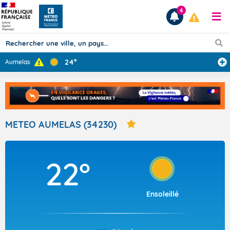
4
24°
Aumelas
Prévisions
TOUS LES RÉSULTATS
METEO AUMELAS (34230)
Articles
22°
Ensoleillé