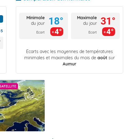
Minimale
Maximale
18°
31°
du jour
du jour
4°
4°
45
Ecart
Ecart
Écarts avec les moyennes de températures
minimales et maximales du mois de
août
sur
Aumur
SATELLITE