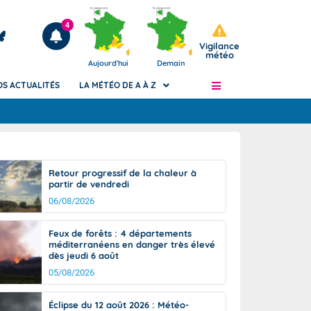
4
Vigilance
météo
Aujourd'hui
Demain
OS ACTUALITÉS
LA MÉTÉO DE A À Z
Articles
ngers
Retour progressif de la chaleur à
Phénomènes dangereux de J+2 à J+7
partir de vendredi
civile
Avertissement pluies intenses à l'échelle
06/08/2026
des communes (Apic)
és
Bulletins Marine
Feux de forêts : 4 départements
méditerranéens en danger très élevé
ateur de
Bulletins d'estimation du risque
dès jeudi 6 août
d'avalanche
05/08/2026
-pompier
Météo des forêts
Vigicrues
Éclipse du 12 août 2026 : Météo-