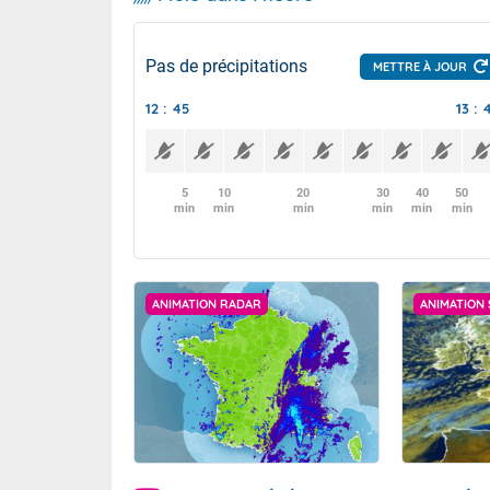
Pas de précipitations
METTRE À JOUR
12 : 45
13 : 
5
10
20
30
40
50
min
min
min
min
min
min
ANIMATION RADAR
ANIMATION 