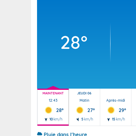
Wallis e
Grand fr
28°
MAINTENANT
JEUDI 06
12:43
Matin
Après-midi
28°
27°
29°
10
km/h
5
km/h
15
km/h
Pluie dans l'heure