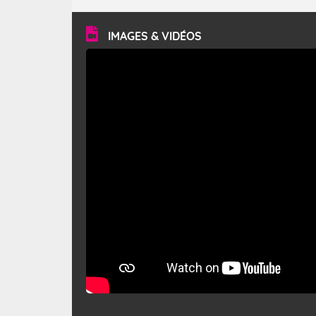
turbulent et généralement sec, pouvant souffler à une
vitesse moyenne de 50 km/h et atteindre 80 à 100 km/h
en rafales, parfois davantage. Il parcourt la basse vallée
du Rhône et la Provence et envahit le littoral
IMAGES & VIDÉOS
méditerranéen à partir de la Camargue.