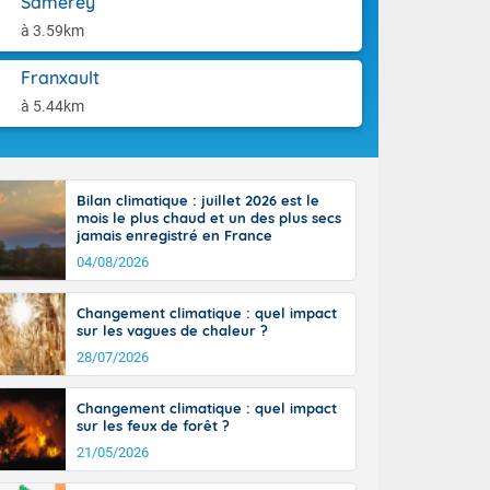
Samerey
tes
aison.
 possible sur
à 3.59km
e, avec des
bourgeonnent
Franxault
rse sur le sud
à 5.44km
 sur la
d à nord-ouest
 entre 50 et
ur résiste sur
Bilan climatique : juillet 2026 est le
imales
mois le plus chaud et un des plus secs
Rhône-Alpes à
jamais enregistré en France
 terres et 20
04/08/2026
Changement climatique : quel impact
sur les vagues de chaleur ?
28/07/2026
ble du
Changement climatique : quel impact
es
sur les feux de forêt ?
u'à 50-60 km/h
21/05/2026
ilent les
ttoral l'après-