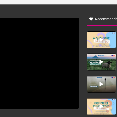
turbulent soufflant de secteur nord-ouest à nord, ou ouest
à nord-ouest, dans un secteur qui part du Roussillon à la
vallée de l’Aude et à l’ouest de l’Hérault. L’étymologie de
ce vent vient du latin trasmontanus, signifiant au-delà des
monts, en allusion aux régions montagneuses d’où
Recommandé
provient ce vent.