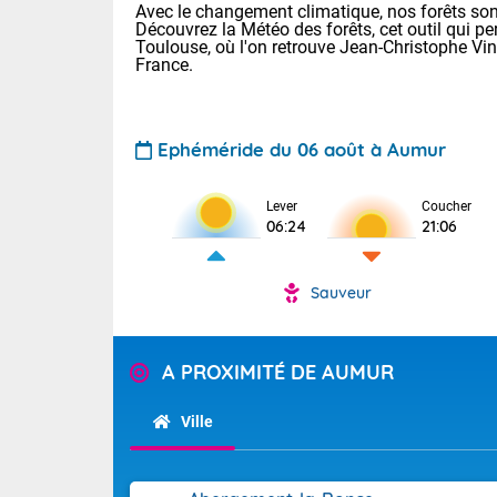
Avec le changement climatique, nos forêts sont
Découvrez la Météo des forêts, cet outil qui pe
Toulouse, où l'on retrouve Jean-Christophe Vi
France.
Ephéméride du 06 août à Aumur
Voici les tem
Lever
Coucher
06:24
21:06
: 18/23 Paris
Clermont-Fd :
Limoges : 20/
Sauveur
Lille : 19/24
TENDANCE P
Cet après-mid
Pour la sema
A PROXIMITÉ DE AUMUR
Risque orag
orange cani
Cette semain
devrait rester
du-Sud (2A)
Ville
(69), Var (8
Tendance des
2026 :
Sur le Sud-Oue