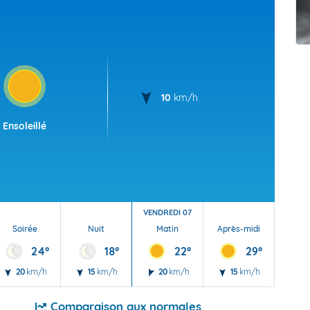
t Futuna
oid
10
km/h
Ensoleillé
VENDREDI 07
Soirée
Nuit
Matin
Après-midi
Soi
24°
18°
22°
29°
20
km/h
15
km/h
20
km/h
15
km/h
15
Comparaison aux normales