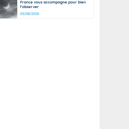
France vous accompagne pour bien
l'observer
03/08/2026
rée
Nuit
23°
17°
km/h
10
km/h