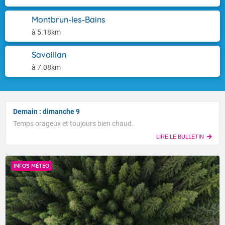
Montbrun-les-Bains
à 5.18km
Savoillan
à 7.08km
Demain : dimanche 9
Temps orageux et toujours bien chaud.
LIRE LE BULLETIN
INFOS MÉTÉO