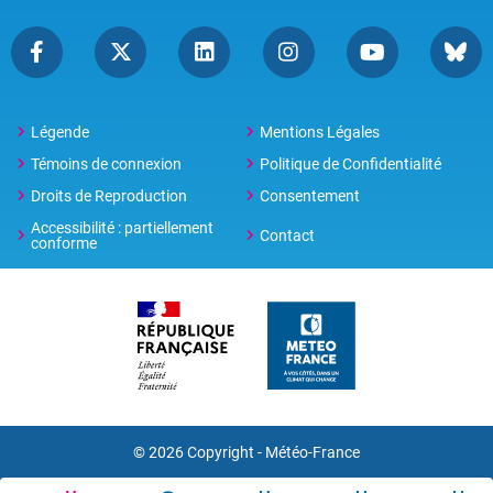
Légende
Mentions Légales
Témoins de connexion
Politique de Confidentialité
Droits de Reproduction
Consentement
Accessibilité : partiellement
Contact
conforme
© 2026 Copyright -
Météo-France