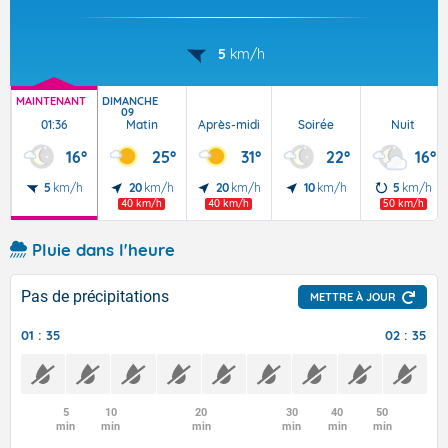
5
km/h
MAINTENANT
DIMANCHE
09
01:36
Matin
Après-midi
Soirée
Nuit
16°
25°
31°
22°
16°
5
km/h
20
km/h
20
km/h
10
km/h
5
km/h
40 km/h
40 km/h
50 km/h
Pluie dans l'heure
Pas de précipitations
METTRE À JOUR
01 : 35
02 : 35
5
10
20
30
40
50
min
min
min
min
min
min