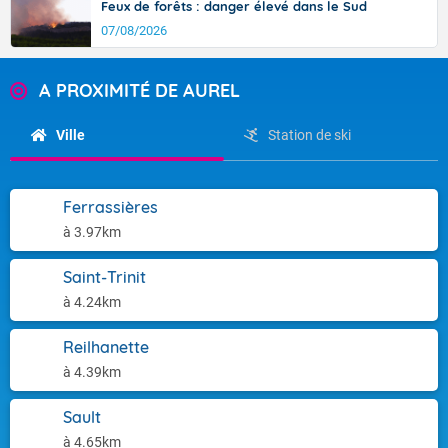
Feux de forêts : danger élevé dans le Sud
07/08/2026
A PROXIMITÉ DE AUREL
Ville
Station de ski
Ferrassières
à 3.97km
Saint-Trinit
à 4.24km
Reilhanette
à 4.39km
Sault
à 4.65km