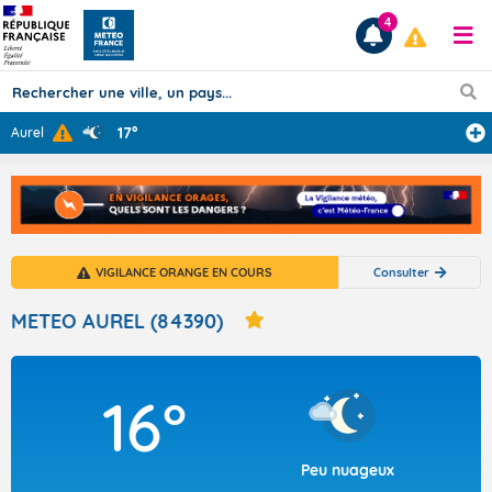
4
17°
Aurel
Prévisions
TOUS LES RÉSULTATS
VIGILANCE ORANGE EN COURS
Consulter
Articles
METEO AUREL (84390)
16°
Peu nuageux