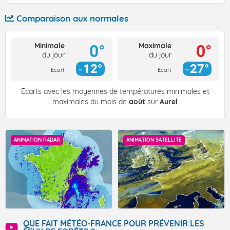
Comparaison aux normales
Minimale
Maximale
0°
0°
du jour
du jour
12°
27°
Ecart
Ecart
Écarts avec les moyennes de températures minimales et
maximales du mois de
août
sur
Aurel
ANIMATION RADAR
ANIMATION SATELLITE
QUE FAIT MÉTÉO-FRANCE POUR PRÉVENIR LES