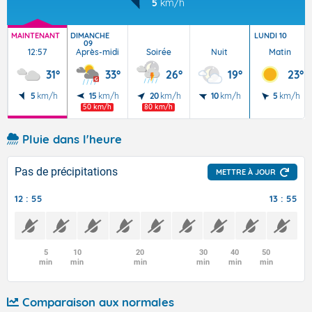
5
km/h
MAINTENANT
DIMANCHE
LUNDI 10
09
12:57
Après-midi
Soirée
Nuit
Matin
31°
33°
26°
19°
23°
5
km/h
15
km/h
20
km/h
10
km/h
5
km/h
50 km/h
80 km/h
Pluie dans l'heure
Pas de précipitations
METTRE À JOUR
12 : 55
13 : 55
5
10
20
30
40
50
min
min
min
min
min
min
Comparaison aux normales