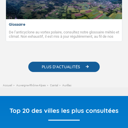
Glossaire
De l’anticyclone au vortex polaire, consultez notre glossaire météo et
climat. Non exhaustif, il est mis à jour régulièrement, au fil de nos
publications. Vous y trouverez également des liens utiles vers nos
contenus pédagogiques concernant les phénomènes
météorologiques et des informations scientifiques sur le
changement climatique.
PLUS D'ACTUALITÉS
Accueil
Auvergne-Rhône-Alpes
Cantal
Aurillac
Top 20 des villes les plus consultées