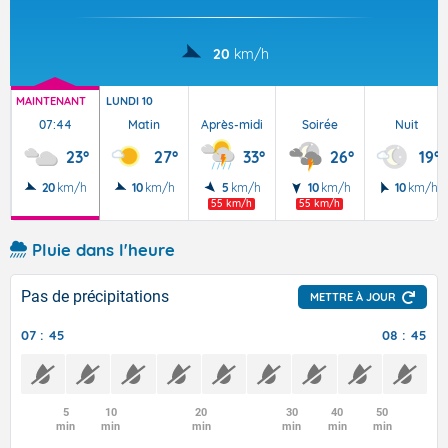
20
km/h
MAINTENANT
LUNDI 10
07:44
Matin
Après-midi
Soirée
Nuit
23°
27°
33°
26°
19°
20
km/h
10
km/h
5
km/h
10
km/h
10
km/h
55 km/h
55 km/h
Pluie dans l'heure
Pas de précipitations
METTRE À JOUR
07 : 45
08 : 45
5
10
20
30
40
50
min
min
min
min
min
min