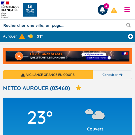
4
21°
Aurouër
Prévisions
TOUS LES RÉSULTATS
VIGILANCE ORANGE EN COURS
Consulter
Articles
METEO AUROUER (03460)
23°
Couvert