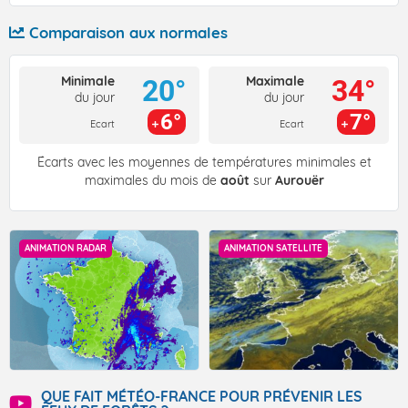
Comparaison aux normales
Minimale
Maximale
20°
34°
du jour
du jour
6°
7°
Ecart
Ecart
Écarts avec les moyennes de températures minimales et
maximales du mois de
août
sur
Aurouër
ANIMATION RADAR
ANIMATION SATELLITE
QUE FAIT MÉTÉO-FRANCE POUR PRÉVENIR LES