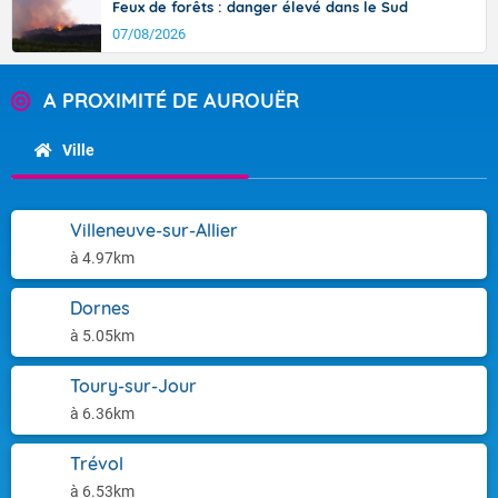
Feux de forêts : danger élevé dans le Sud
07/08/2026
A PROXIMITÉ DE AUROUËR
Ville
Villeneuve-sur-Allier
à 4.97km
Dornes
à 5.05km
Toury-sur-Jour
à 6.36km
Trévol
à 6.53km