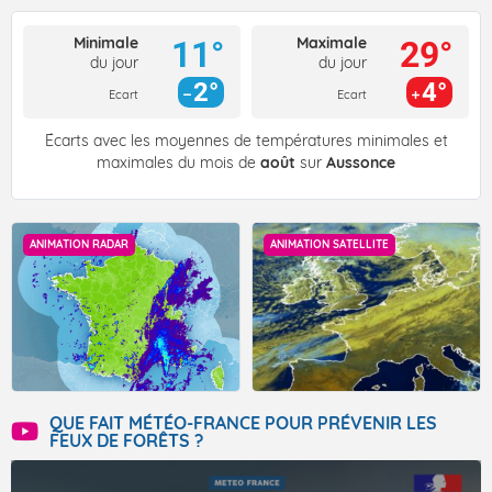
Minimale
Maximale
11°
29°
du jour
du jour
2°
4°
Ecart
Ecart
Écarts avec les moyennes de températures minimales et
maximales du mois de
août
sur
Aussonce
ANIMATION RADAR
ANIMATION SATELLITE
QUE FAIT MÉTÉO-FRANCE POUR PRÉVENIR LES
FEUX DE FORÊTS ?