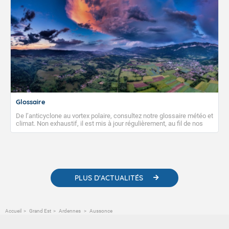
Glossaire
De l’anticyclone au vortex polaire, consultez notre glossaire météo et
climat. Non exhaustif, il est mis à jour régulièrement, au fil de nos
publications. Vous y trouverez également des liens utiles vers nos
contenus pédagogiques concernant les phénomènes
météorologiques et des informations scientifiques sur le
changement climatique.
PLUS D'ACTUALITÉS
Accueil
Grand Est
Ardennes
Aussonce