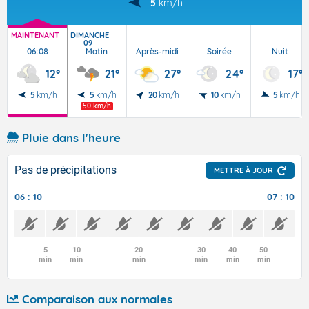
5
km/h
MAINTENANT
DIMANCHE
09
06:08
Matin
Après-midi
Soirée
Nuit
12°
21°
27°
24°
17°
5
km/h
5
km/h
20
km/h
10
km/h
5
km/h
50 km/h
Pluie dans l'heure
Pas de précipitations
METTRE À JOUR
06 : 10
07 : 10
5
10
20
30
40
50
min
min
min
min
min
min
Comparaison aux normales