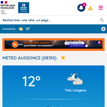
4
13°
Aussonce
Prévisions
TOUS LES RÉSULTATS
METEO AUSSONCE (08310)
Articles
12°
Très nuageux