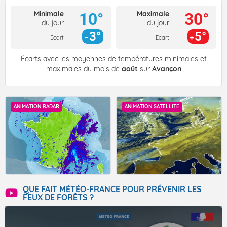
Minimale
Maximale
10°
30°
du jour
du jour
3°
5°
Ecart
Ecart
Écarts avec les moyennes de températures minimales et
maximales du mois de
août
sur
Avançon
ANIMATION RADAR
ANIMATION SATELLITE
QUE FAIT MÉTÉO-FRANCE POUR PRÉVENIR LES
FEUX DE FORÊTS ?