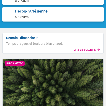
à 5.72km
Herpy-l'Arlésienne
à 5.89km
Demain : dimanche 9
Temps orageux et toujours bien chaud.
LIRE LE BULLETIN
INFOS MÉTÉO