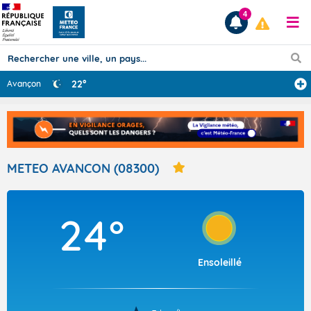
4
22°
Avançon
Prévisions
TOUS LES RÉSULTATS
METEO AVANCON (08300)
Articles
24°
Ensoleillé