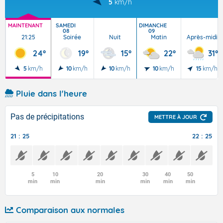
5
km/h
MAINTENANT
SAMEDI
DIMANCHE
08
09
21:25
Soirée
Nuit
Matin
Après-midi
24°
19°
15°
22°
31°
5
km/h
10
km/h
10
km/h
10
km/h
15
km/h
Pluie dans l'heure
Pas de précipitations
METTRE À JOUR
21 : 25
22 : 25
5
10
20
30
40
50
min
min
min
min
min
min
Comparaison aux normales