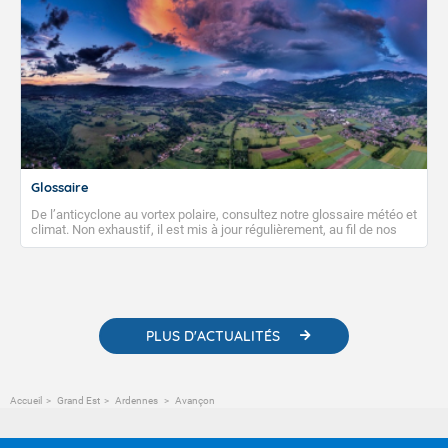
Glossaire
De l’anticyclone au vortex polaire, consultez notre glossaire météo et
climat. Non exhaustif, il est mis à jour régulièrement, au fil de nos
publications. Vous y trouverez également des liens utiles vers nos
contenus pédagogiques concernant les phénomènes
météorologiques et des informations scientifiques sur le
changement climatique.
PLUS D'ACTUALITÉS
Accueil
Grand Est
Ardennes
Avançon