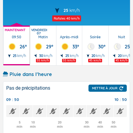
25
km/h
Rafales
40 km/h
MAINTENANT
VENDREDI
07
09:50
Matin
Après-midi
Soirée
Nuit
26°
29°
33°
30°
25°
25
km/h
30
km/h
25
km/h
20
km/h
20
km/h
55 km/h
55 km/h
45 km/h
45 km/h
Pluie dans l'heure
Pas de précipitations
METTRE À JOUR
09 : 50
10 : 50
5
10
20
30
40
50
min
min
min
min
min
min