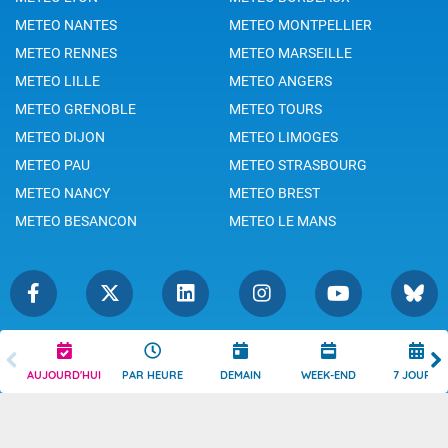
METEO NANTES
METEO MONTPELLIER
METEO RENNES
METEO MARSEILLE
METEO LILLE
METEO ANGERS
METEO GRENOBLE
METEO TOURS
METEO DIJON
METEO LIMOGES
METEO PAU
METEO STRASBOURG
METEO NANCY
METEO BREST
METEO BESANCON
METEO LE MANS
Légende
Mentions Légales
AUJOURD'HUI
PAR HEURE
DEMAIN
WEEK-END
7 JOURS
Témoins de connexion
Politique de Confidentialité
Droits de Reproduction
Consentement