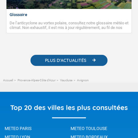
Glossaire
De l’anticyclone au vortex polaire, consultez notre glossaire météo et
climat. Non exhaustif, il est mis à jour régulièrement, au fil de nos
publications. Vous y trouverez également des liens utiles vers nos
contenus pédagogiques concernant les phénomènes
météorologiques et des informations scientifiques sur le
changement climatique.
PLUS D'ACTUALITÉS
Accueil
Provence-Alpes-Côte d'Azur
Vaucluse
Avignon
Top 20 des villes les plus consultées
METEO PARIS
METEO TOULOUSE
METEO LYON
METEO BORDEAUX