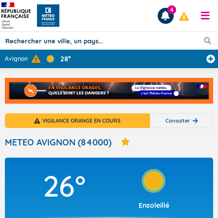
4
28°
Avignon
Prévisions
TOUS LES RÉSULTATS
VIGILANCE ORANGE EN COURS
Consulter
Articles
METEO AVIGNON (84000)
26°
Ensoleillé