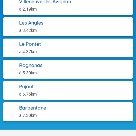
Villeneuve-lès-Avignon
à 2.19km
Les Angles
à 3.42km
Le Pontet
à 4.37km
Rognonas
à 5.30km
Pujaut
à 6.75km
Barbentane
à 7.30km