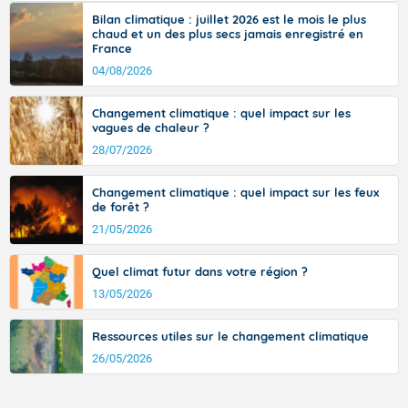
Pour dimanche après-midi.
vent turbulent soufflant de secteur nord-ouest à nord, ou ouest à nord-
Bilan climatique : juillet 2026 est le mois le plus
ouest, dans un secteur qui part du Roussillon à la vallée de l’Aude et à
chaud et un des plus secs jamais enregistré en
l’ouest de l’Hérault. L’étymologie de ce vent vient du latin trasmontanus,
Beau temps ensoleillé.
France
signifiant au-delà des monts, en allusion aux régions montagneuses
d’où provient ce vent.
04/08/2026
Températures maximales : 35 degrés.
Petit vent de Sud généralement faible.
Changement climatique : quel impact sur les
vagues de chaleur ?
Pour lundi matin.
28/07/2026
Temps largement ensoleillé.
Changement climatique : quel impact sur les feux
de forêt ?
Températures minimales : 22 degrés.
21/05/2026
Vent faible de direction variable.
Quel climat futur dans votre région ?
Pour lundi après-midi.
13/05/2026
Orage possible l'après-midi ; bien ensoleillé ensuite.
Ressources utiles sur le changement climatique
Températures maximales : 35 degrés.
26/05/2026
Vent faible de Sud-Ouest.