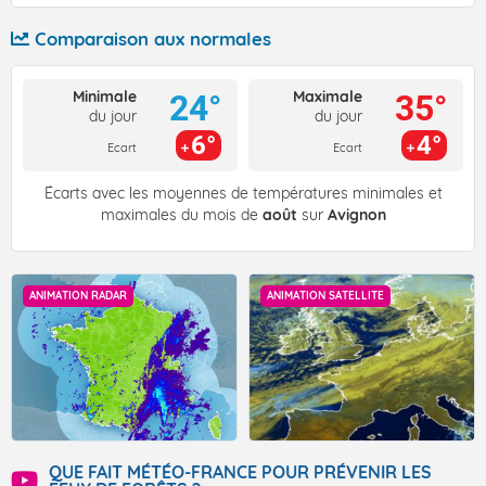
Comparaison aux normales
Minimale
Maximale
24°
35°
du jour
du jour
6°
4°
Ecart
Ecart
Écarts avec les moyennes de températures minimales et
maximales du mois de
août
sur
Avignon
ANIMATION RADAR
ANIMATION SATELLITE
QUE FAIT MÉTÉO-FRANCE POUR PRÉVENIR LES