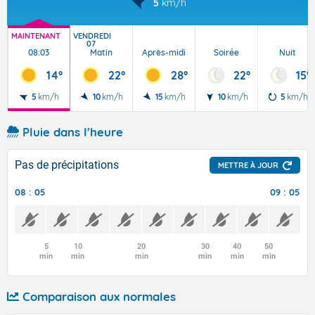
5
km/h
MAINTENANT
VENDREDI
07
08:03
Matin
Après-midi
Soirée
Nuit
14°
22°
28°
22°
15°
5
km/h
10
km/h
15
km/h
10
km/h
5
km/h
Pluie dans l'heure
Pas de précipitations
METTRE À JOUR
08 : 05
09 : 05
5
10
20
30
40
50
min
min
min
min
min
min
Comparaison aux normales