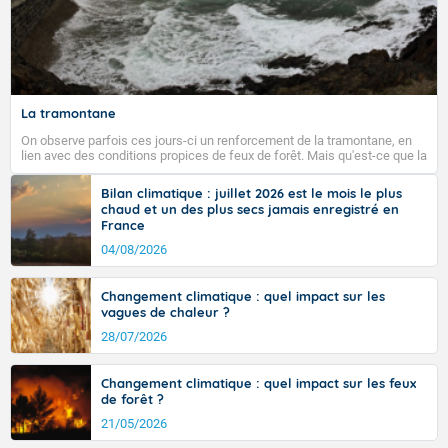
La tramontane
On observe parfois ces jours-ci un renforcement de la tramontane, en
lien avec des conditions propices de feux de forêt. Mais qu'est-ce que la
tramontane ? Quelles sont ses caractéristiques ? La tramontane est un
vent turbulent soufflant de secteur nord-ouest à nord, ou ouest à nord-
Bilan climatique : juillet 2026 est le mois le plus
ouest, dans un secteur qui part du Roussillon à la vallée de l’Aude et à
chaud et un des plus secs jamais enregistré en
l’ouest de l’Hérault. L’étymologie de ce vent vient du latin trasmontanus,
France
signifiant au-delà des monts, en allusion aux régions montagneuses
d’où provient ce vent.
04/08/2026
Changement climatique : quel impact sur les
vagues de chaleur ?
28/07/2026
Changement climatique : quel impact sur les feux
de forêt ?
21/05/2026