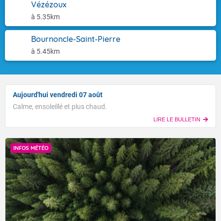
Vézézoux
à 5.35km
Bournoncle-Saint-Pierre
à 5.45km
Aujourd'hui vendredi 07 août
Calme, ensoleillé et plus chaud.
LIRE LE BULLETIN
INFOS MÉTÉO