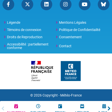
Légende
Mentions Légales
Témoins de connexion
Politique de Confidentialité
Droits de Reproduction
Consentement
Accessibilité : partiellement
Contact
conforme
© 2026 Copyright -
Météo-France