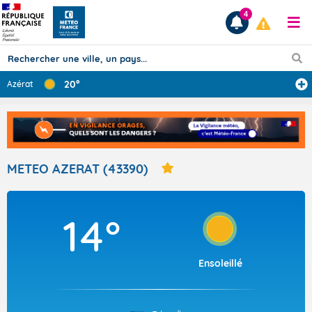
4
20°
Azérat
Prévisions
TOUS LES RÉSULTATS
METEO AZERAT (43390)
Articles
14°
Ensoleillé