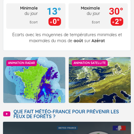
Minimale
Maximale
13°
30°
du jour
du jour
0°
2°
Ecart
Ecart
Écarts avec les moyennes de températures minimales et
maximales du mois de
août
sur
Azérat
ANIMATION RADAR
ANIMATION SATELLITE
QUE FAIT MÉTÉO-FRANCE POUR PRÉVENIR LES
FEUX DE FORÊTS ?