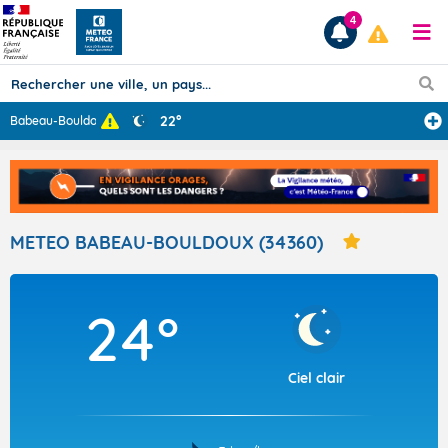
4
22°
Babeau-Bouldoux
...
Prévisions
TOUS LES RÉSULTATS
METEO BABEAU-BOULDOUX (34360)
Articles
24°
Ciel clair