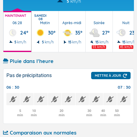
5
km/h
MAINTENANT
SAMEDI
08
06:28
Matin
Après-midi
Soirée
Nuit
24°
30°
35°
27°
23°
5
km/h
5
km/h
15
km/h
15
km/h
15
km/h
55 km/h
45 km/h
Pluie dans l'heure
Pas de précipitations
METTRE À JOUR
06 : 30
07 : 30
5
10
20
30
40
50
min
min
min
min
min
min
Comparaison aux normales