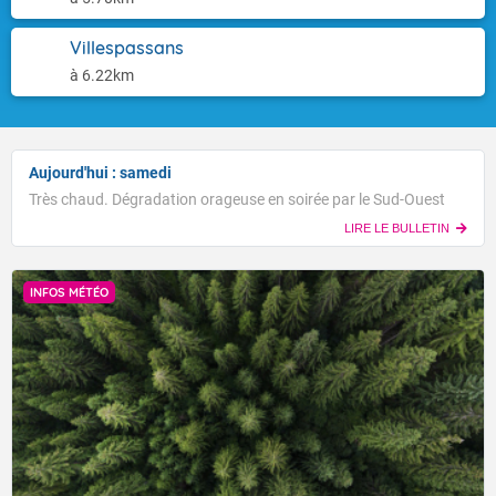
Villespassans
à 6.22km
Aujourd'hui : samedi
Très chaud. Dégradation orageuse en soirée par le Sud-Ouest
LIRE LE BULLETIN
INFOS MÉTÉO