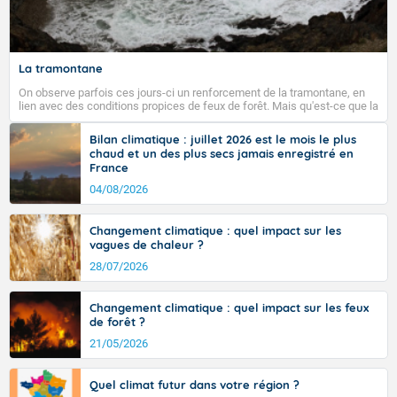
Fermer
La tramontane
On observe parfois ces jours-ci un renforcement de la tramontane, en
lien avec des conditions propices de feux de forêt. Mais qu'est-ce que la
tramontane ? Quelles sont ses caractéristiques ? La tramontane est un
vent turbulent soufflant de secteur nord-ouest à nord, ou ouest à nord-
Bilan climatique : juillet 2026 est le mois le plus
ouest, dans un secteur qui part du Roussillon à la vallée de l’Aude et à
chaud et un des plus secs jamais enregistré en
l’ouest de l’Hérault. L’étymologie de ce vent vient du latin trasmontanus,
France
signifiant au-delà des monts, en allusion aux régions montagneuses
d’où provient ce vent.
04/08/2026
Changement climatique : quel impact sur les
vagues de chaleur ?
28/07/2026
Changement climatique : quel impact sur les feux
de forêt ?
21/05/2026
Quel climat futur dans votre région ?