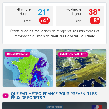
Minimale
Maximale
21°
38°
du jour
du jour
4°
8°
Ecart
Ecart
Écarts avec les moyennes de températures minimales et
maximales du mois de
août
sur
Babeau-Bouldoux
ANIMATION RADAR
ANIMATION SATELLITE
QUE FAIT MÉTÉO-FRANCE POUR PRÉVENIR LES
FEUX DE FORÊTS ?