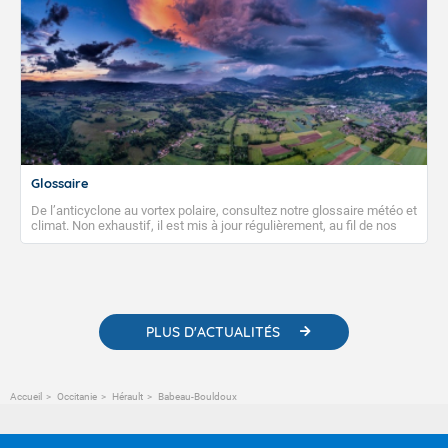
Glossaire
De l’anticyclone au vortex polaire, consultez notre glossaire météo et
climat. Non exhaustif, il est mis à jour régulièrement, au fil de nos
publications. Vous y trouverez également des liens utiles vers nos
contenus pédagogiques concernant les phénomènes
météorologiques et des informations scientifiques sur le
changement climatique.
PLUS D'ACTUALITÉS
Accueil
Occitanie
Hérault
Babeau-Bouldoux