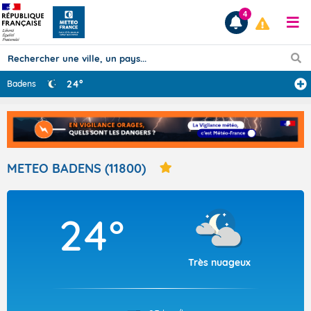
4
24°
Badens
Prévisions
TOUS LES RÉSULTATS
METEO BADENS (11800)
Articles
24°
Très nuageux