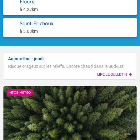
Floure
à 4.27km
Saint-Frichoux
à 5.08km
Aujourd'hui : jeudi
Risque orageux sur les reliefs. Encore chaud dans le Sud-Est
LIRE LE BULLETIN
INFOS MÉTÉO