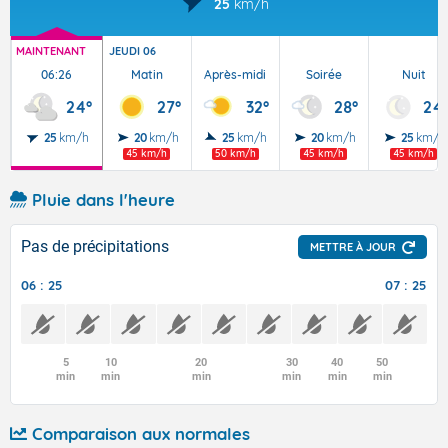
25
km/h
MAINTENANT
JEUDI 06
06:26
Matin
Après-midi
Soirée
Nuit
24°
27°
32°
28°
24
25
km/h
20
km/h
25
km/h
20
km/h
25
km/h
45 km/h
50 km/h
45 km/h
45 km/h
Pluie dans l'heure
Pas de précipitations
METTRE À JOUR
06 : 25
07 : 25
5
10
20
30
40
50
min
min
min
min
min
min
Comparaison aux normales