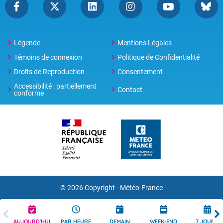
Légende
Mentions Légales
Témoins de connexion
Politique de Confidentialité
Droits de Reproduction
Consentement
Accessibilité : partiellement
Contact
conforme
© 2026 Copyright -
Météo-France
AUJOURD'HUI
PAR HEURE
DEMAIN
WEEK-END
7 JOURS