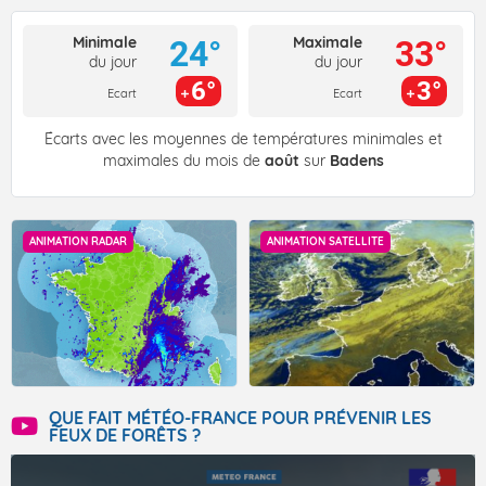
Minimale
Maximale
24°
33°
du jour
du jour
6°
3°
Ecart
Ecart
Écarts avec les moyennes de températures minimales et
maximales du mois de
août
sur
Badens
ANIMATION RADAR
ANIMATION SATELLITE
QUE FAIT MÉTÉO-FRANCE POUR PRÉVENIR LES
FEUX DE FORÊTS ?