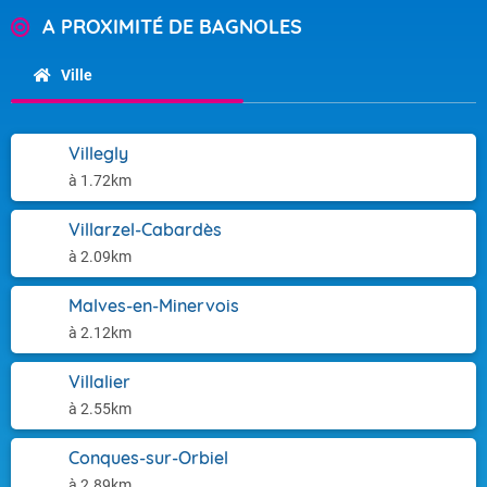
A PROXIMITÉ DE BAGNOLES
Ville
Villegly
à 1.72km
Villarzel-Cabardès
à 2.09km
Malves-en-Minervois
à 2.12km
Villalier
à 2.55km
Conques-sur-Orbiel
à 2.89km