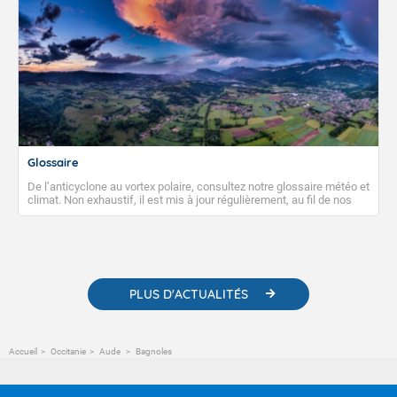
Glossaire
De l’anticyclone au vortex polaire, consultez notre glossaire météo et
climat. Non exhaustif, il est mis à jour régulièrement, au fil de nos
publications. Vous y trouverez également des liens utiles vers nos
contenus pédagogiques concernant les phénomènes
météorologiques et des informations scientifiques sur le
changement climatique.
PLUS D'ACTUALITÉS
Accueil
Occitanie
Aude
Bagnoles