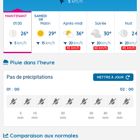
5
km/h
MAINTENANT
SAMEDI
08
01:00
Matin
Après-midi
Soirée
Nuit
26°
29°
36°
30°
24°
5
km/h
15
km/h
20
km/h
20
km/h
20
km/h
45 km/h
60 km/h
45 km/h
Pluie dans l'heure
Pas de précipitations
METTRE À JOUR
01 : 00
02 : 00
5
10
20
30
40
50
min
min
min
min
min
min
Comparaison aux normales