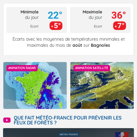
Minimale
Maximale
22°
36°
du jour
du jour
5°
7°
Ecart
Ecart
Écarts avec les moyennes de températures minimales et
maximales du mois de
août
sur
Bagnoles
ANIMATION RADAR
ANIMATION SATELLITE
QUE FAIT MÉTÉO-FRANCE POUR PRÉVENIR LES
FEUX DE FORÊTS ?