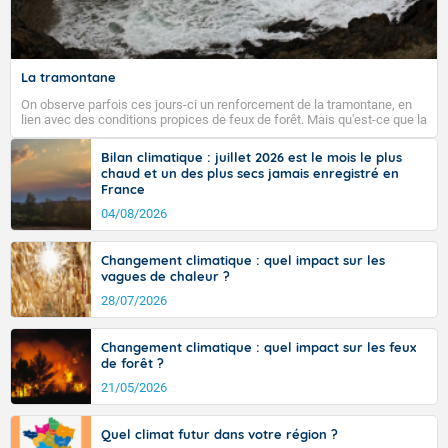
La tramontane
On observe parfois ces jours-ci un renforcement de la tramontane, en
lien avec des conditions propices de feux de forêt. Mais qu'est-ce que la
tramontane ? Quelles sont ses caractéristiques ? La tramontane est un
vent turbulent soufflant de secteur nord-ouest à nord, ou ouest à nord-
Bilan climatique : juillet 2026 est le mois le plus
ouest, dans un secteur qui part du Roussillon à la vallée de l’Aude et à
chaud et un des plus secs jamais enregistré en
l’ouest de l’Hérault. L’étymologie de ce vent vient du latin trasmontanus,
France
signifiant au-delà des monts, en allusion aux régions montagneuses
d’où provient ce vent.
04/08/2026
Changement climatique : quel impact sur les
vagues de chaleur ?
28/07/2026
Changement climatique : quel impact sur les feux
de forêt ?
21/05/2026
Quel climat futur dans votre région ?