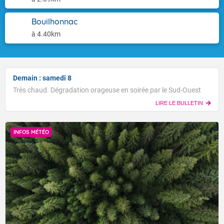
Bouilhonnac
à 4.40km
Demain : samedi 8
Très chaud. Dégradation orageuse en soirée par le Sud-Ouest
LIRE LE BULLETIN
INFOS MÉTÉO