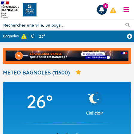
4
23°
Bagnoles
Prévisions
TOUS LES RÉSULTATS
METEO BAGNOLES (11600)
Articles
26°
Ciel clair