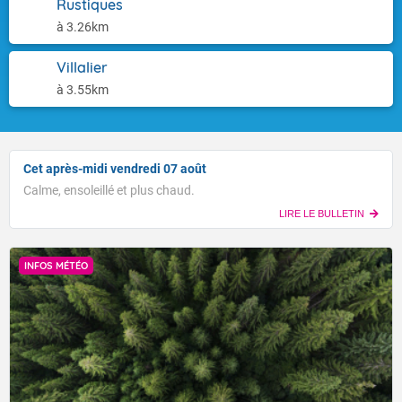
Rustiques
à 3.26km
Villalier
à 3.55km
Cet après-midi vendredi 07 août
Calme, ensoleillé et plus chaud.
LIRE LE BULLETIN
INFOS MÉTÉO