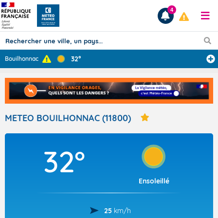
4
32°
Bouilhonnac
Prévisions
TOUS LES RÉSULTATS
METEO BOUILHONNAC (11800)
Articles
32°
Ensoleillé
25
km/h