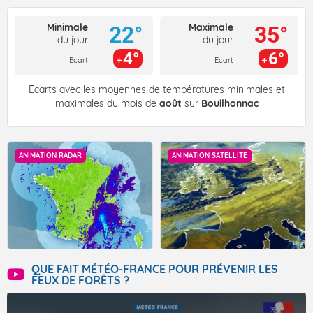
Minimale
Maximale
22°
35°
du jour
du jour
4°
6°
Ecart
Ecart
Écarts avec les moyennes de températures minimales et
maximales du mois de
août
sur
Bouilhonnac
ANIMATION RADAR
ANIMATION SATELLITE
QUE FAIT MÉTÉO-FRANCE POUR PRÉVENIR LES
FEUX DE FORÊTS ?