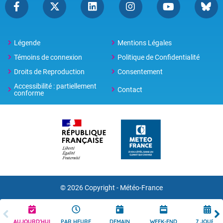
Légende
Mentions Légales
Témoins de connexion
Politique de Confidentialité
Droits de Reproduction
Consentement
Accessibilité : partiellement
Contact
conforme
© 2026 Copyright -
Météo-France
AUJOURD'HUI
PAR HEURE
DEMAIN
WEEK-END
7 JOURS