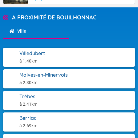
A PROXIMITÉ DE BOUILHONNAC
Ville
Villedubert
à 1.40km
Malves-en-Minervois
à 2.30km
Trèbes
à 2.41km
Berriac
à 2.69km