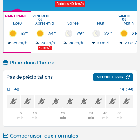
Rafales
40 km/h
MAINTENANT
VENDREDI
SAMEDI
07
08
13:40
Après-midi
Soirée
Nuit
Matin
32°
34°
29°
22°
28°
25
km/h
20
km/h
20
km/h
10
km/h
20
km/h
40 km/h
Pluie dans l'heure
Pas de précipitations
METTRE À JOUR
13 : 40
14 : 40
5
10
20
30
40
50
min
min
min
min
min
min
Comparaison aux normales