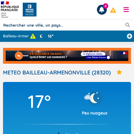
4
16°
Bailleau-Armeno
...
Prévisions
TOUS LES RÉSULTATS
METEO BAILLEAU-ARMENONVILLE (28320)
Articles
17°
Peu nuageux