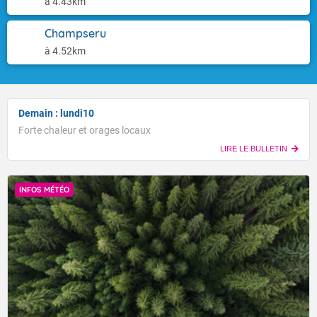
à 4.43km
Champseru
à 4.52km
Demain : lundi10
Forte chaleur et orages locaux
LIRE LE BULLETIN
INFOS MÉTÉO