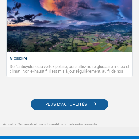
Glossaire
De l’anticyclone au vortex polaire, consultez notre glossaire météo et
climat. Non exhaustif, il est mis à jour régulièrement, au fil de nos
publications. Vous y trouverez également des liens utiles vers nos
contenus pédagogiques concernant les phénomènes
météorologiques et des informations scientifiques sur le
changement climatique.
PLUS D'ACTUALITÉS
Accueil
Centre-Val de Loire
Eure-et-Loir
Bailleau-Armenonville