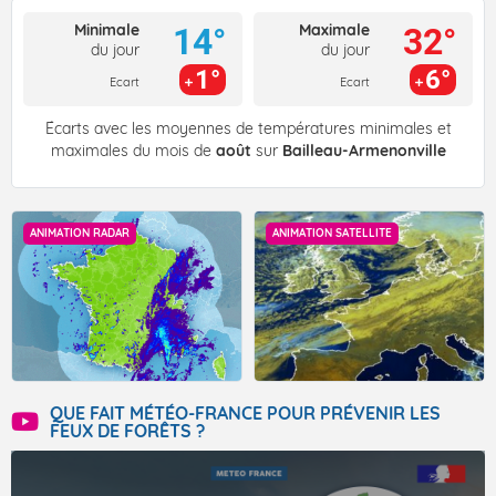
Minimale
Maximale
14°
32°
du jour
du jour
1°
6°
Ecart
Ecart
Écarts avec les moyennes de températures minimales et
maximales du mois de
août
sur
Bailleau-Armenonville
ANIMATION RADAR
ANIMATION SATELLITE
QUE FAIT MÉTÉO-FRANCE POUR PRÉVENIR LES
FEUX DE FORÊTS ?