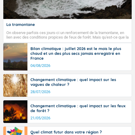
Fermer
La tramontane
On observe parfois ces jours-ci un renforcement de la tramontane, en
lien avec des conditions propices de feux de forêt. Mais qu'est-ce que la
tramontane ? Quelles sont ses caractéristiques ? La tramontane est un
vent turbulent soufflant de secteur nord-ouest à nord, ou ouest à nord-
Bilan climatique : juillet 2026 est le mois le plus
ouest, dans un secteur qui part du Roussillon à la vallée de l’Aude et à
chaud et un des plus secs jamais enregistré en
l’ouest de l’Hérault. L’étymologie de ce vent vient du latin trasmontanus,
France
signifiant au-delà des monts, en allusion aux régions montagneuses
d’où provient ce vent.
04/08/2026
Changement climatique : quel impact sur les
vagues de chaleur ?
28/07/2026
Changement climatique : quel impact sur les feux
de forêt ?
21/05/2026
Quel climat futur dans votre région ?