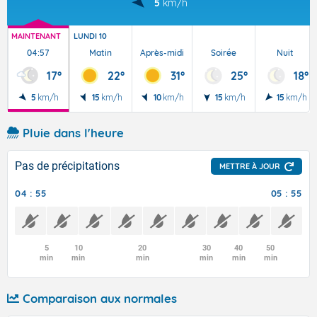
5
km/h
MAINTENANT
LUNDI 10
04:57
Matin
Après-midi
Soirée
Nuit
17°
22°
31°
25°
18°
5
km/h
15
km/h
10
km/h
15
km/h
15
km/h
Pluie dans l'heure
Pas de précipitations
METTRE À JOUR
04 : 55
05 : 55
5
10
20
30
40
50
min
min
min
min
min
min
Comparaison aux normales