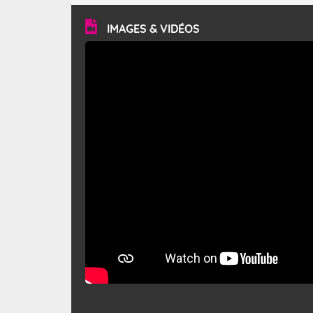
vitesse moyenne de 50 km/h et atteindre 80 à 100 km/h
en rafales, parfois davantage. Il parcourt la basse vallée
du Rhône et la Provence et envahit le littoral
IMAGES & VIDÉOS
méditerranéen à partir de la Camargue.