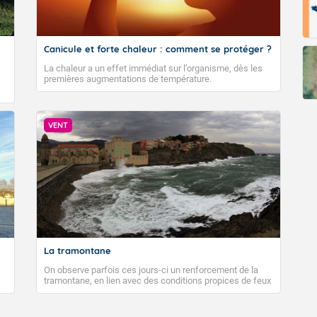
Canicule et forte chaleur : comment se protéger ?
La chaleur a un effet immédiat sur l’organisme, dès les
premières augmentations de température.
VENT
La tramontane
On observe parfois ces jours-ci un renforcement de la
tramontane, en lien avec des conditions propices de feux
de forêt. Mais qu'est-ce que la tramontane ? Quelles sont
ses caractéristiques ? La tramontane est un vent
turbulent soufflant de secteur nord-ouest à nord, ou ouest