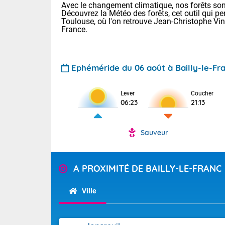
Avec le changement climatique, nos forêts sont
Découvrez la Météo des forêts, cet outil qui pe
Toulouse, où l'on retrouve Jean-Christophe Vi
France.
Ephéméride du 06 août à Bailly-le-Fr
Lever
Coucher
Voici les tem
06:23
21:13
28 Lyon : 31 
: 27 Nancy : 
31 Lille : 26 
Sauveur
TENDANCE P
Demain : ven
Pour la sema
A PROXIMITÉ DE BAILLY-LE-FRANC
Calme, enso
Cette semain
La journée s'
temps devrait 
Ville
territoire. O
Tendance des
pyrénéennes, l
2026 :
alors que la 