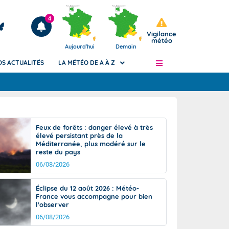
4
Vigilance
météo
Aujourd'hui
Demain
OS ACTUALITÉS
LA MÉTÉO DE A À Z
Articles
ngers
Feux de forêts : danger élevé à très
Phénomènes dangereux de J+2 à J+7
élevé persistant près de la
civile
Méditerranée, plus modéré sur le
Avertissement pluies intenses à l'échelle
reste du pays
des communes (Apic)
és
06/08/2026
Bulletins Marine
ateur de
Bulletins d'estimation du risque
Éclipse du 12 août 2026 : Météo-
d'avalanche
France vous accompagne pour bien
-pompier
l'observer
Météo des forêts
06/08/2026
Vigicrues