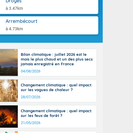
Droyes
ttoral l'après-
aison.
n général, 14
à 3.47km
r
sse, il fait
Arrembécourt
ouvent 30 à 35
à 4.73km
Bilan climatique : juillet 2026 est le
mois le plus chaud et un des plus secs
jamais enregistré en France
04/08/2026
Changement climatique : quel impact
sur les vagues de chaleur ?
28/07/2026
Changement climatique : quel impact
sur les feux de forêt ?
21/05/2026