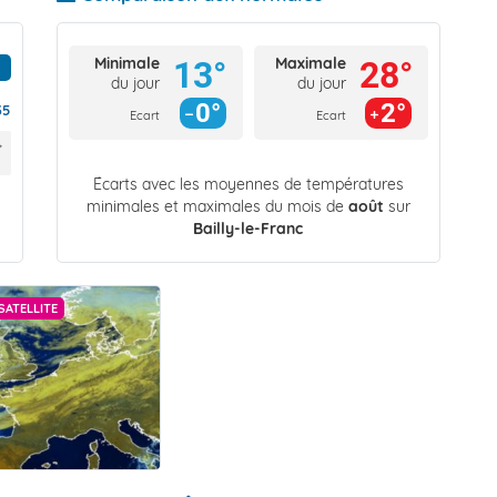
Minimale
Maximale
13°
28°
du jour
du jour
0°
2°
35
Ecart
Ecart
Écarts avec les moyennes de températures
minimales et maximales du mois de
août
sur
Bailly-le-Franc
SATELLITE