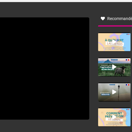
à nord-ouest, dans un secteur qui part du Roussillon à la
vallée de l’Aude et à l’ouest de l’Hérault. L’étymologie de
ce vent vient du latin trasmontanus, signifiant au-delà des
monts, en allusion aux régions montagneuses d’où
Recommandé
provient ce vent.