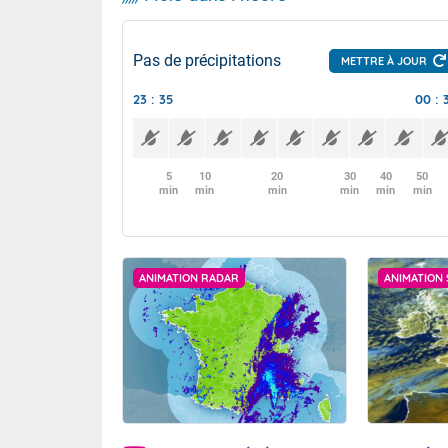
Pas de précipitations
METTRE À JOUR
23 : 35
00 : 
5
10
20
30
40
50
min
min
min
min
min
min
ANIMATION RADAR
ANIMATION 