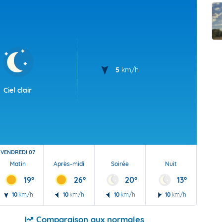
t Futuna
oid
5
km/h
Ciel clair
VENDREDI 07
Matin
Après-midi
Soirée
Nuit
19°
26°
20°
13°
10
km/h
10
km/h
10
km/h
10
km/h
Comparaison aux normales