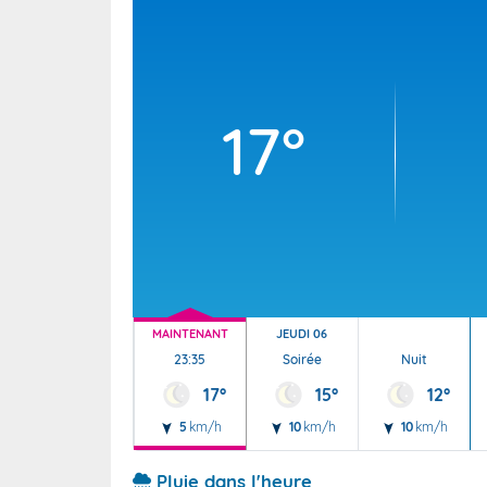
Wallis e
Grand fr
17°
MAINTENANT
JEUDI 06
23:35
Soirée
Nuit
17°
15°
12°
5
km/h
10
km/h
10
km/h
Pluie dans l'heure