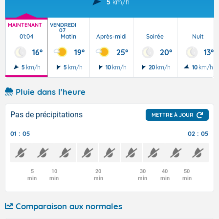
5
km/h
MAINTENANT
VENDREDI
07
01:04
Matin
Après-midi
Soirée
Nuit
16°
19°
25°
20°
13°
5
km/h
5
km/h
10
km/h
20
km/h
10
km/h
Pluie dans l'heure
Pas de précipitations
METTRE À JOUR
01 : 05
02 : 05
5
10
20
30
40
50
min
min
min
min
min
min
Comparaison aux normales