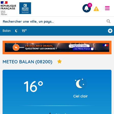
4
15°
Balan
Prévisions
TOUS LES RÉSULTATS
METEO BALAN (08200)
Articles
16°
Ciel clair