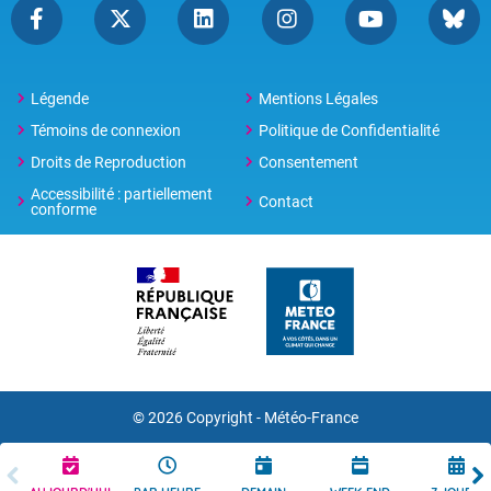
Légende
Mentions Légales
Témoins de connexion
Politique de Confidentialité
Droits de Reproduction
Consentement
Accessibilité : partiellement
Contact
conforme
© 2026 Copyright -
Météo-France