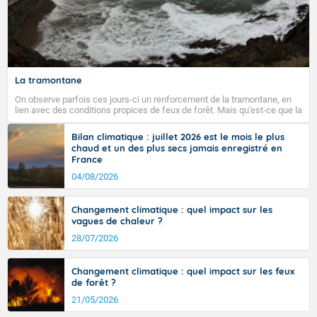
La tramontane
On observe parfois ces jours-ci un renforcement de la tramontane, en
lien avec des conditions propices de feux de forêt. Mais qu'est-ce que la
tramontane ? Quelles sont ses caractéristiques ? La tramontane est un
vent turbulent soufflant de secteur nord-ouest à nord, ou ouest à nord-
Bilan climatique : juillet 2026 est le mois le plus
ouest, dans un secteur qui part du Roussillon à la vallée de l’Aude et à
chaud et un des plus secs jamais enregistré en
l’ouest de l’Hérault. L’étymologie de ce vent vient du latin trasmontanus,
France
signifiant au-delà des monts, en allusion aux régions montagneuses
d’où provient ce vent.
04/08/2026
Changement climatique : quel impact sur les
vagues de chaleur ?
28/07/2026
Changement climatique : quel impact sur les feux
de forêt ?
21/05/2026