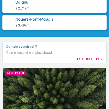
Daigny
à 2.71km
Noyers-Pont-Maugis
à 3.48km
Demain : vendredi 7
Calme, ensoleillé et plus chaud.
LIRE LE BULLETIN
INFOS MÉTÉO