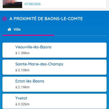
07/08/2026
A PROXIMITÉ DE BAONS-LE-COMTE
Ville
Veauville-lès-Baons
à 1.39km
Sainte-Marie-des-Champs
à 2.10km
Ectot-lès-Baons
à 2.19km
Yvetot
à 3.32km