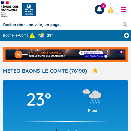
4
29°
Baons-le-Comte
Prévisions
TOUS LES RÉSULTATS
METEO BAONS-LE-COMTE (76190)
Articles
23°
Pluie