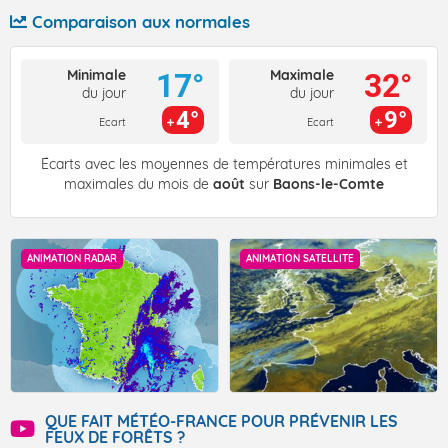
Comparaison aux normales
Minimale
Maximale
17°
32°
du jour
du jour
4°
9°
Ecart
Ecart
Écarts avec les moyennes de températures minimales et
maximales du mois de
août
sur
Baons-le-Comte
ANIMATION RADAR
ANIMATION SATELLITE
QUE FAIT MÉTÉO-FRANCE POUR PRÉVENIR LES
FEUX DE FORÊTS ?