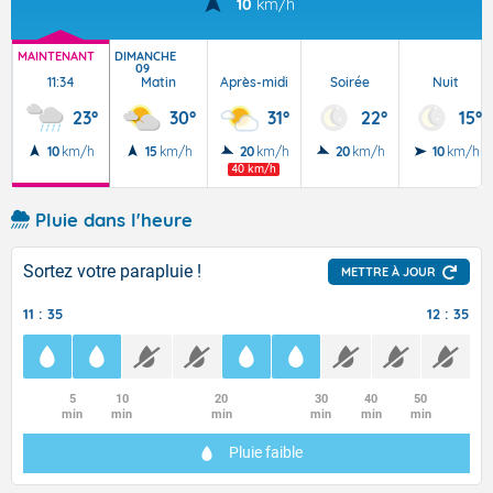
10
km/h
MAINTENANT
DIMANCHE
09
11:34
Matin
Après-midi
Soirée
Nuit
23°
30°
31°
22°
15°
10
km/h
15
km/h
20
km/h
20
km/h
10
km/h
40 km/h
Pluie dans l'heure
Sortez votre parapluie !
METTRE À JOUR
11 : 35
12 : 35
5
10
20
30
40
50
min
min
min
min
min
min
Pluie faible