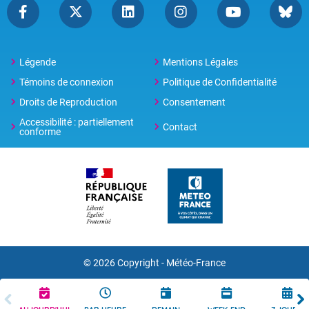
Légende
Mentions Légales
Témoins de connexion
Politique de Confidentialité
Droits de Reproduction
Consentement
Accessibilité : partiellement
Contact
conforme
© 2026 Copyright -
Météo-France