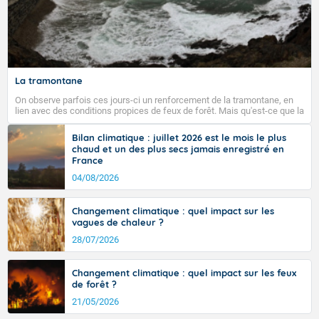
La tramontane
On observe parfois ces jours-ci un renforcement de la tramontane, en
lien avec des conditions propices de feux de forêt. Mais qu'est-ce que la
tramontane ? Quelles sont ses caractéristiques ? La tramontane est un
vent turbulent soufflant de secteur nord-ouest à nord, ou ouest à nord-
Bilan climatique : juillet 2026 est le mois le plus
ouest, dans un secteur qui part du Roussillon à la vallée de l’Aude et à
chaud et un des plus secs jamais enregistré en
l’ouest de l’Hérault. L’étymologie de ce vent vient du latin trasmontanus,
France
signifiant au-delà des monts, en allusion aux régions montagneuses
d’où provient ce vent.
04/08/2026
Changement climatique : quel impact sur les
vagues de chaleur ?
28/07/2026
Changement climatique : quel impact sur les feux
de forêt ?
21/05/2026