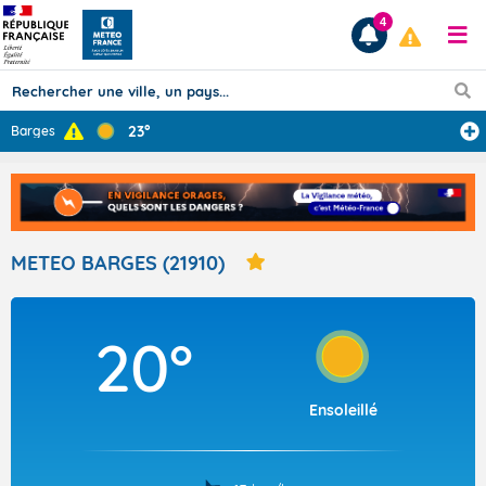
4
23°
Barges
Prévisions
TOUS LES RÉSULTATS
METEO BARGES (21910)
Articles
20°
Ensoleillé