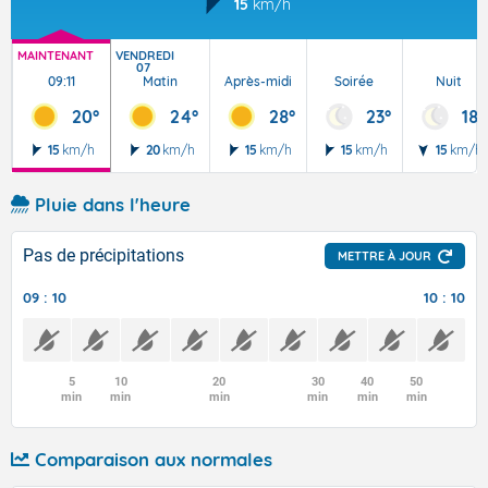
15
km/h
MAINTENANT
VENDREDI
07
09:11
Matin
Après-midi
Soirée
Nuit
20°
24°
28°
23°
18°
15
km/h
20
km/h
15
km/h
15
km/h
15
km/h
Pluie dans l'heure
Pas de précipitations
METTRE À JOUR
09 : 10
10 : 10
5
10
20
30
40
50
min
min
min
min
min
min
Comparaison aux normales