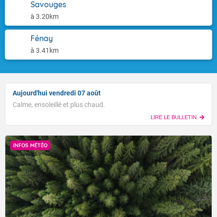
Savouges
à 3.20km
Fénay
à 3.41km
Aujourd'hui vendredi 07 août
Calme, ensoleillé et plus chaud.
LIRE LE BULLETIN
INFOS MÉTÉO