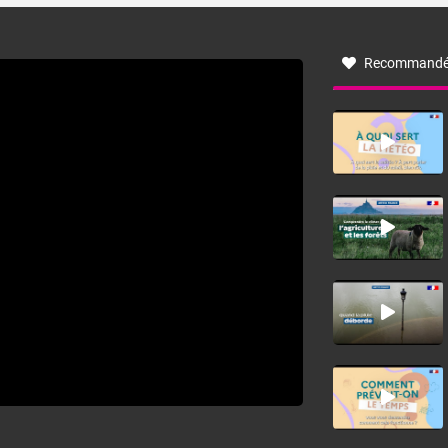
à nord-ouest, dans un secteur qui part du Roussillon à la
vallée de l’Aude et à l’ouest de l’Hérault. L’étymologie de
ce vent vient du latin trasmontanus, signifiant au-delà des
monts, en allusion aux régions montagneuses d’où
Recommandé
provient ce vent.