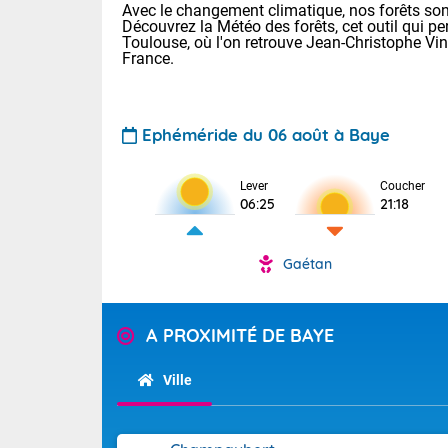
Avec le changement climatique, nos forêts sont
Découvrez la Météo des forêts, cet outil qui pe
Toulouse, où l'on retrouve Jean-Christophe Vi
France.
Ephéméride du 06 août à Baye
Lever
Coucher
Voici les tem
06:25
21:18
28 Lyon : 31 
: 27 Nancy : 
31 Lille : 26 
Gaétan
TENDANCE P
Demain : ven
Pour la sema
A PROXIMITÉ DE BAYE
Calme, enso
Cette semain
La journée s'
temps devrait 
Ville
territoire. O
Tendance des
pyrénéennes, l
2026 :
alors que la 