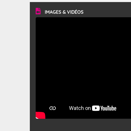
vitesse moyenne de 50 km/h et atteindre 80 à 100 km/h
en rafales, parfois davantage. Il parcourt la basse vallée
du Rhône et la Provence et envahit le littoral
IMAGES & VIDÉOS
méditerranéen à partir de la Camargue.