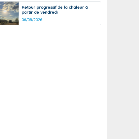
Retour progressif de la chaleur à
partir de vendredi
06/08/2026
rée
Nuit
23°
19°
km/h
5
km/h