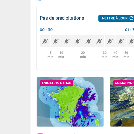
Pas de précipitations
METTRE À JOUR
00 : 30
01 : 
5
10
20
30
40
50
min
min
min
min
min
min
ANIMATION RADAR
ANIMATION 