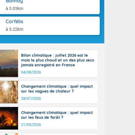
Bannay
ttoral l'après-
aison.
n général, 14
à 3.03km
r
sse, il fait
Corfélix
ouvent 30 à 35
à 5.22km
Bilan climatique : juillet 2026 est le
mois le plus chaud et un des plus secs
jamais enregistré en France
04/08/2026
Changement climatique : quel impact
sur les vagues de chaleur ?
28/07/2026
Changement climatique : quel impact
sur les feux de forêt ?
21/05/2026