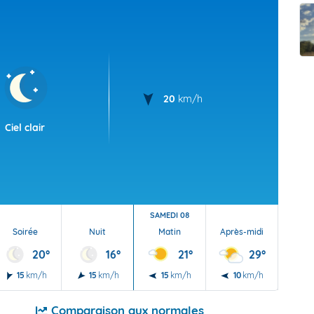
t Futuna
oid
20
km/h
Ciel clair
SAMEDI 08
Soirée
Nuit
Matin
Après-midi
Soi
20°
16°
21°
29°
15
km/h
15
km/h
15
km/h
10
km/h
10
Comparaison aux normales