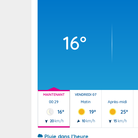
Wallis e
Grand fr
16°
MAINTENANT
VENDREDI 07
00:29
Matin
Après-midi
16°
19°
25°
20
km/h
10
km/h
15
km/h
Pluie dans l'heure