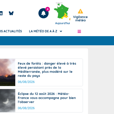
4
Vigilance
météo
Aujourd'hui
OS ACTUALITÉS
LA MÉTÉO DE A À Z
Articles
ngers
Feux de forêts : danger élevé à très
Phénomènes dangereux de J+2 à J+7
élevé persistant près de la
civile
Méditerranée, plus modéré sur le
Avertissement pluies intenses à l'échelle
reste du pays
des communes (Apic)
és
06/08/2026
Bulletins Marine
ateur de
Bulletins d'estimation du risque
Éclipse du 12 août 2026 : Météo-
d'avalanche
France vous accompagne pour bien
-pompier
l'observer
Météo des forêts
06/08/2026
Vigicrues