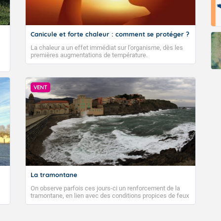
Canicule et forte chaleur : comment se protéger ?
La chaleur a un effet immédiat sur l’organisme, dès les
premières augmentations de température.
VENT
La tramontane
On observe parfois ces jours-ci un renforcement de la
tramontane, en lien avec des conditions propices de feux
de forêt. Mais qu'est-ce que la tramontane ? Quelles sont
ses caractéristiques ? La tramontane est un vent
turbulent soufflant de secteur nord-ouest à nord, ou ouest