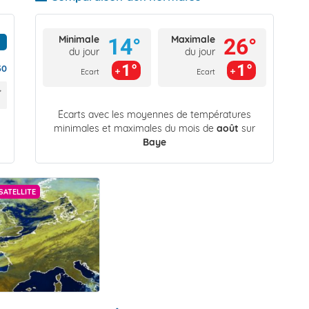
Minimale
Maximale
14°
26°
du jour
du jour
1°
1°
30
Ecart
Ecart
Écarts avec les moyennes de températures
minimales et maximales du mois de
août
sur
Baye
SATELLITE