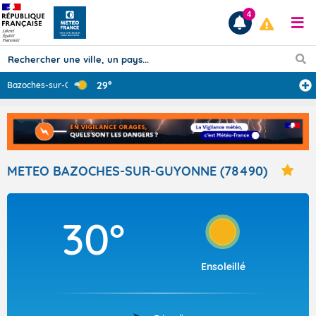
4
29°
Bazoches-sur-Gu
...
Prévisions
TOUS LES RÉSULTATS
METEO BAZOCHES-SUR-GUYONNE (78490)
Articles
30°
Ensoleillé