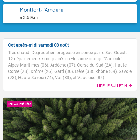
Montfort-l'Amaury
à 3.69km
Cet après-midi samedi 08 août
Très chaud. Dégradation orageuse en soirée par le Sud-Ouest.
12 départements sont placés en vigilance orange "Canicule" :
Alpes-Maritimes (06), Ardèche (07), Corse-du-Sud (2A), Haute-
Corse (2B), Drôme (26), Gard (30), Isère (38), Rhône (69), Savoie
(73), Haute-Savoie (74), Var (83), et Vaucluse (84).
LIRE LE BULLETIN
INFOS MÉTÉO