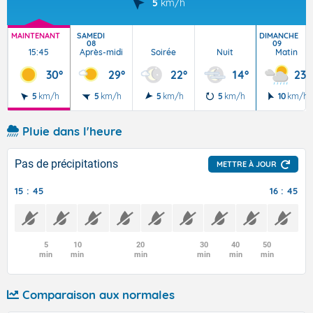
5
km/h
MAINTENANT
SAMEDI
DIMANCHE
08
09
15:45
Après-midi
Soirée
Nuit
Matin
30°
29°
22°
14°
23°
5
km/h
5
km/h
5
km/h
5
km/h
10
km/h
Pluie dans l'heure
Pas de précipitations
METTRE À JOUR
15 : 45
16 : 45
5
10
20
30
40
50
min
min
min
min
min
min
Comparaison aux normales