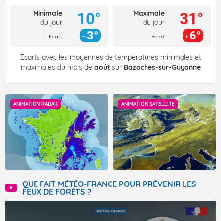
Minimale
Maximale
10°
31°
du jour
du jour
3°
6°
Ecart
Ecart
Écarts avec les moyennes de températures minimales et
maximales du mois de
août
sur
Bazoches-sur-Guyonne
ANIMATION RADAR
ANIMATION SATELLITE
QUE FAIT MÉTÉO-FRANCE POUR PRÉVENIR LES
FEUX DE FORÊTS ?