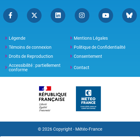
Légende
Mentions Légales
Témoins de connexion
Politique de Confidentialité
Droits de Reproduction
Consentement
Accessibilité : partiellement
Contact
conforme
© 2026 Copyright -
Météo-France