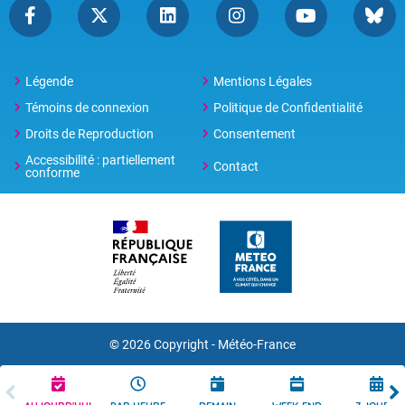
Légende
Mentions Légales
Témoins de connexion
Politique de Confidentialité
Droits de Reproduction
Consentement
Accessibilité : partiellement
Contact
conforme
© 2026 Copyright -
Météo-France