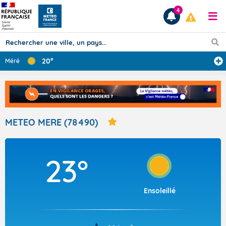
4
20°
Méré
Prévisions
TOUS LES RÉSULTATS
METEO MERE (78490)
Articles
23°
Ensoleillé