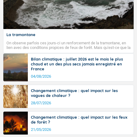
La tramontane
On observe parfois ces jours-ci un renforcement de la tramontane, en
lien avec des conditions propices de feux de forêt. Mais qu'est-ce que la
tramontane ? Quelles sont ses caractéristiques ? La tramontane est un
vent turbulent soufflant de secteur nord-ouest à nord, ou ouest à nord-
Bilan climatique : juillet 2026 est le mois le plus
ouest, dans un secteur qui part du Roussillon à la vallée de l’Aude et à
chaud et un des plus secs jamais enregistré en
l’ouest de l’Hérault. L’étymologie de ce vent vient du latin trasmontanus,
France
signifiant au-delà des monts, en allusion aux régions montagneuses
d’où provient ce vent.
04/08/2026
Changement climatique : quel impact sur les
vagues de chaleur ?
28/07/2026
Changement climatique : quel impact sur les feux
de forêt ?
21/05/2026