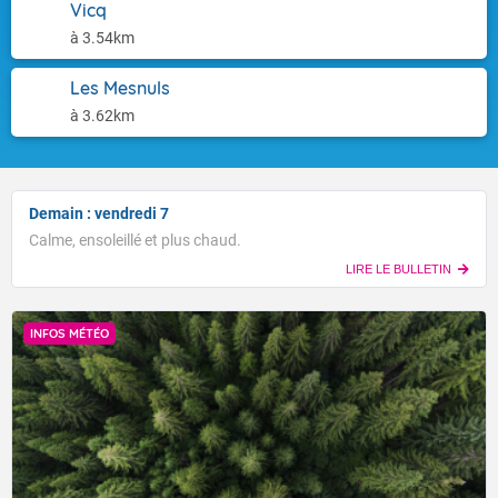
Vicq
à 3.54km
Les Mesnuls
à 3.62km
Demain : vendredi 7
Calme, ensoleillé et plus chaud.
LIRE LE BULLETIN
INFOS MÉTÉO