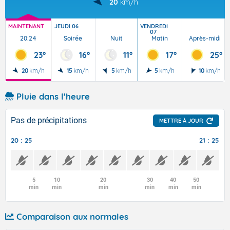
20
km/h
MAINTENANT
JEUDI 06
VENDREDI
07
20:24
Soirée
Nuit
Matin
Après-midi
23°
16°
11°
17°
25°
20
km/h
15
km/h
5
km/h
5
km/h
10
km/h
Pluie dans l'heure
Pas de précipitations
METTRE À JOUR
20 : 25
21 : 25
5
10
20
30
40
50
min
min
min
min
min
min
Comparaison aux normales