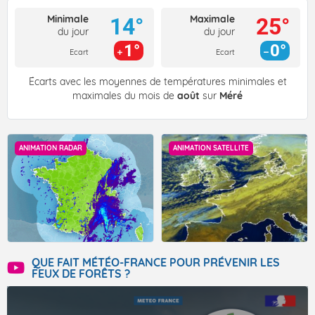
Minimale
Maximale
14°
25°
du jour
du jour
1°
0°
Ecart
Ecart
Écarts avec les moyennes de températures minimales et
maximales du mois de
août
sur
Méré
ANIMATION RADAR
ANIMATION SATELLITE
QUE FAIT MÉTÉO-FRANCE POUR PRÉVENIR LES
FEUX DE FORÊTS ?