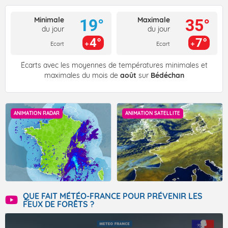
Minimale
Maximale
19°
35°
du jour
du jour
4°
7°
Ecart
Ecart
Écarts avec les moyennes de températures minimales et
maximales du mois de
août
sur
Bédéchan
ANIMATION RADAR
ANIMATION SATELLITE
QUE FAIT MÉTÉO-FRANCE POUR PRÉVENIR LES
FEUX DE FORÊTS ?