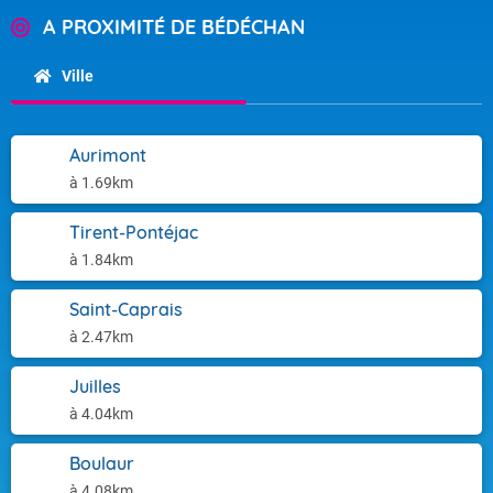
A PROXIMITÉ DE BÉDÉCHAN
Ville
Aurimont
à 1.69km
Tirent-Pontéjac
à 1.84km
Saint-Caprais
à 2.47km
Juilles
à 4.04km
Boulaur
à 4.08km