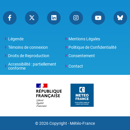
Légende
Mentions Légales
Témoins de connexion
Politique de Confidentialité
Droits de Reproduction
Consentement
Accessibilité : partiellement
Contact
conforme
© 2026 Copyright -
Météo-France