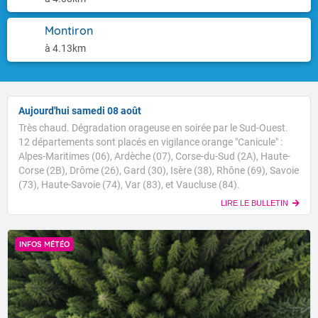
Montiron
à 4.13km
Aujourd'hui samedi 08 août
Très chaud. Dégradation orageuse en soirée par le Sud-Ouest.
12 départements sont placés en vigilance orange "Canicule" :
Alpes-Maritimes (06), Ardèche (07), Corse-du-Sud (2A), Haute-
Corse (2B), Drôme (26), Gard (30), Isère (38), Rhône (69), Savoie
(73), Haute-Savoie (74), Var (83), et Vaucluse (84).
LIRE LE BULLETIN
INFOS MÉTÉO