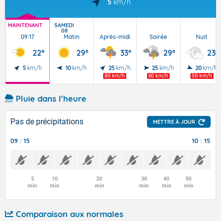
5
km/h
MAINTENANT
SAMEDI
08
09:17
Matin
Après-midi
Soirée
Nuit
22°
29°
33°
29°
23°
5
km/h
10
km/h
25
km/h
25
km/h
20
km/h
80 km/h
60 km/h
50 km/h
Pluie dans l'heure
Pas de précipitations
METTRE À JOUR
09 : 15
10 : 15
5
10
20
30
40
50
min
min
min
min
min
min
Comparaison aux normales