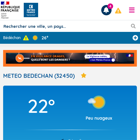
4
26°
Bédéchan
Prévisions
TOUS LES RÉSULTATS
METEO BEDECHAN (32450)
Articles
22°
Peu nuageux