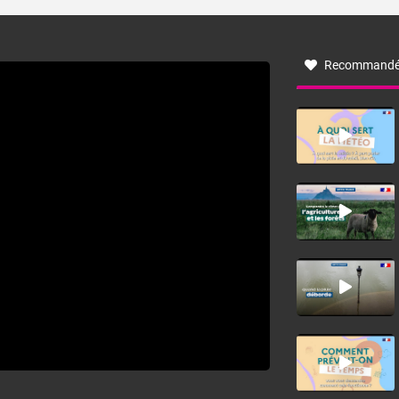
turbulent soufflant de secteur nord-ouest à nord, ou ouest
à nord-ouest, dans un secteur qui part du Roussillon à la
vallée de l’Aude et à l’ouest de l’Hérault. L’étymologie de
ce vent vient du latin trasmontanus, signifiant au-delà des
monts, en allusion aux régions montagneuses d’où
Recommandé
provient ce vent.