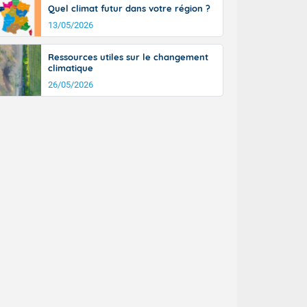
Quel climat futur dans votre région ?
n général, 14
r
13/05/2026
sse, il fait
ouvent 30 à 35
Ressources utiles sur le changement
climatique
26/05/2026