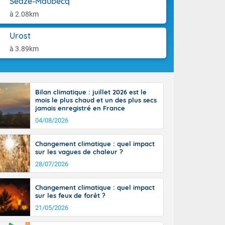
Sedze-Maubecq
tes
aison.
 possible sur
à 2.08km
e, avec des
bourgeonnent
Urost
rse sur le sud
à 3.89km
 sur la
d à nord-ouest
 entre 50 et
ur résiste sur
Bilan climatique : juillet 2026 est le
imales
mois le plus chaud et un des plus secs
Rhône-Alpes à
jamais enregistré en France
 terres et 20
04/08/2026
Changement climatique : quel impact
sur les vagues de chaleur ?
28/07/2026
ble du
Changement climatique : quel impact
es
sur les feux de forêt ?
u'à 50-60 km/h
21/05/2026
ilent les
ttoral l'après-