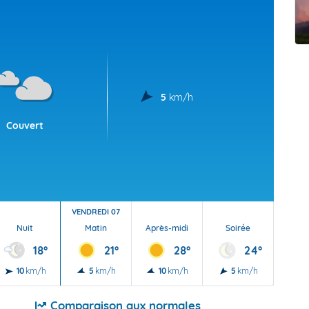
t Futuna
oid
5
km/h
Couvert
VENDREDI 07
Nuit
Matin
Après-midi
Soirée
Nu
18°
21°
28°
24°
10
km/h
5
km/h
10
km/h
5
km/h
5
Comparaison aux normales