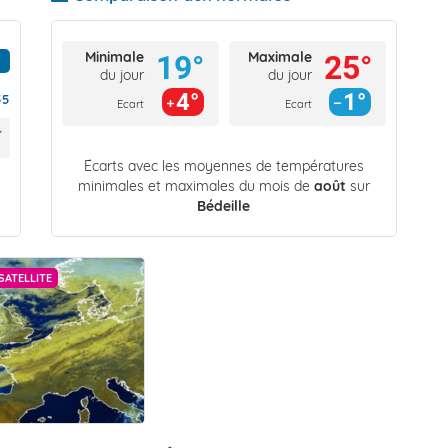
Minimale
Maximale
19°
25°
du jour
du jour
4°
1°
55
Ecart
Ecart
Écarts avec les moyennes de températures
minimales et maximales du mois de
août
sur
Bédeille
SATELLITE