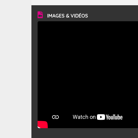
turbulent et généralement sec, pouvant souffler à une
vitesse moyenne de 50 km/h et atteindre 80 à 100 km/h
en rafales, parfois davantage. Il parcourt la basse vallée
du Rhône et la Provence et envahit le littoral
IMAGES & VIDÉOS
méditerranéen à partir de la Camargue.