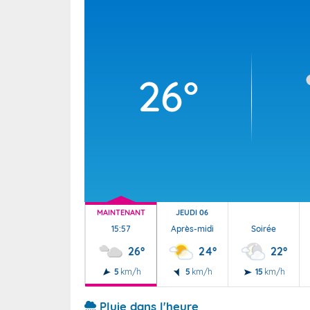
Wallis e
Grand fr
26°
MAINTENANT
JEUDI 06
15:57
Après-midi
Soirée
26°
24°
22°
5
km/h
5
km/h
15
km/h
Pluie dans l'heure