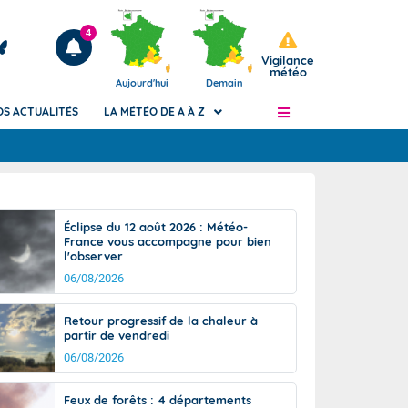
4
Vigilance
météo
Aujourd'hui
Demain
OS ACTUALITÉS
LA MÉTÉO DE A À Z
Articles
ngers
Éclipse du 12 août 2026 : Météo-
Phénomènes dangereux de J+2 à J+7
France vous accompagne pour bien
civile
l'observer
Avertissement pluies intenses à l'échelle
des communes (Apic)
06/08/2026
és
Bulletins Marine
Retour progressif de la chaleur à
ateur de
Bulletins d'estimation du risque
partir de vendredi
d'avalanche
06/08/2026
-pompier
Météo des forêts
Vigicrues
Feux de forêts : 4 départements