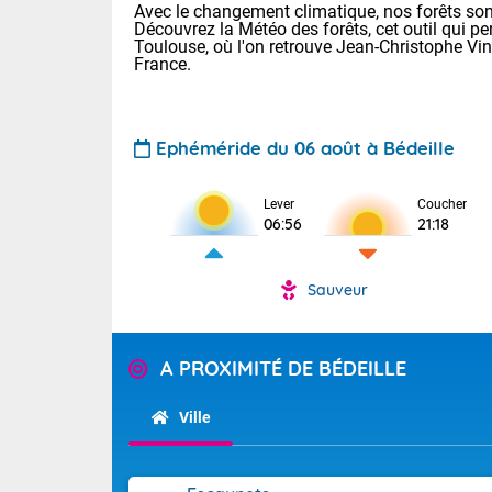
Avec le changement climatique, nos forêts sont
Découvrez la Météo des forêts, cet outil qui pe
Toulouse, où l'on retrouve Jean-Christophe Vi
France.
Ephéméride du 06 août à Bédeille
Voici les tem
Lever
Coucher
06:56
21:18
: 18/23 Paris
Clermont-Fd :
Limoges : 20/
Sauveur
Lille : 19/24
TENDANCE P
Cet après-mid
Pour la sema
A PROXIMITÉ DE BÉDEILLE
Risque orag
orange cani
Cette semain
temps devrait 
du-Sud (2A)
Ville
(69), Var (8
Tendance des
2026 :
Sur le Sud-Oue