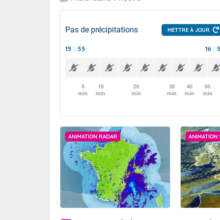
Pas de précipitations
METTRE À JOUR
15 : 55
16 : 
5
10
20
30
40
50
min
min
min
min
min
min
ANIMATION RADAR
ANIMATION 