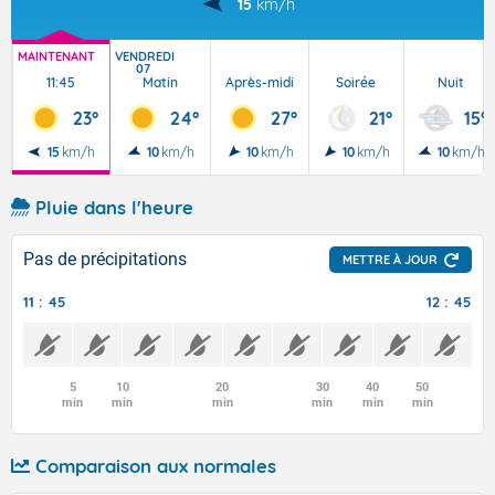
15
km/h
MAINTENANT
VENDREDI
07
11:45
Matin
Après-midi
Soirée
Nuit
23°
24°
27°
21°
15°
15
km/h
10
km/h
10
km/h
10
km/h
10
km/h
Pluie dans l'heure
Pas de précipitations
METTRE À JOUR
11 : 45
12 : 45
5
10
20
30
40
50
min
min
min
min
min
min
Comparaison aux normales