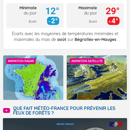
Minimale
Maximale
12°
29°
du jour
du jour
2°
4°
Ecart
Ecart
Écarts avec les moyennes de températures minimales et
maximales du mois de
août
sur
Bégrolles-en-Mauges
ANIMATION RADAR
ANIMATION SATELLITE
QUE FAIT MÉTÉO-FRANCE POUR PRÉVENIR LES
FEUX DE FORÊTS ?