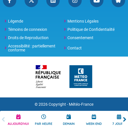
Légende
Mentions Légales
Témoins de connexion
Politique de Confidentialité
Droits de Reproduction
Consentement
Accessibilité : partiellement
Contact
conforme
© 2026 Copyright -
Météo-France
AUJOURD'HUI
PAR HEURE
DEMAIN
WEEK-END
7 JOURS