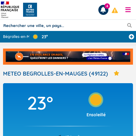
4
23°
Bégrolles-en-Ma
...
Prévisions
TOUS LES RÉSULTATS
METEO BEGROLLES-EN-MAUGES (49122)
Articles
23°
Ensoleillé