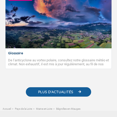
Glossaire
De l’anticyclone au vortex polaire, consultez notre glossaire météo et
climat. Non exhaustif, il est mis à jour régulièrement, au fil de nos
publications. Vous y trouverez également des liens utiles vers nos
contenus pédagogiques concernant les phénomènes
météorologiques et des informations scientifiques sur le
changement climatique.
PLUS D'ACTUALITÉS
Accueil
Pays de la Loire
Maine-et-Loire
Bégrolles-en-Mauges