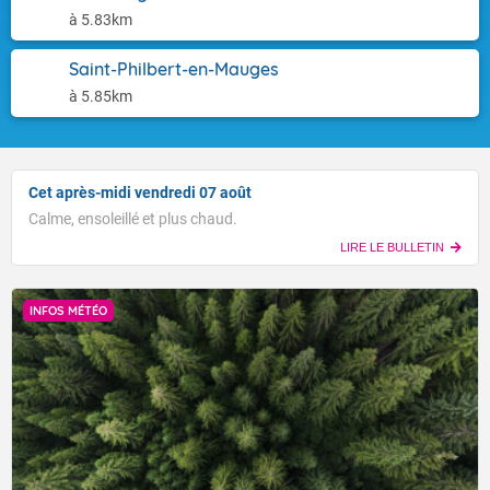
à 5.83km
Saint-Philbert-en-Mauges
à 5.85km
Cet après-midi vendredi 07 août
Calme, ensoleillé et plus chaud.
LIRE LE BULLETIN
INFOS MÉTÉO