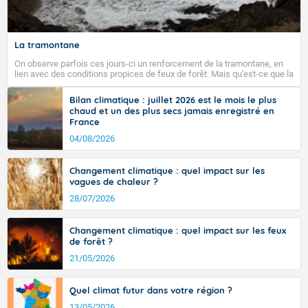
Fermer
La tramontane
On observe parfois ces jours-ci un renforcement de la tramontane, en
lien avec des conditions propices de feux de forêt. Mais qu'est-ce que la
tramontane ? Quelles sont ses caractéristiques ? La tramontane est un
vent turbulent soufflant de secteur nord-ouest à nord, ou ouest à nord-
Bilan climatique : juillet 2026 est le mois le plus
ouest, dans un secteur qui part du Roussillon à la vallée de l’Aude et à
chaud et un des plus secs jamais enregistré en
l’ouest de l’Hérault. L’étymologie de ce vent vient du latin trasmontanus,
France
signifiant au-delà des monts, en allusion aux régions montagneuses
d’où provient ce vent.
04/08/2026
Changement climatique : quel impact sur les
vagues de chaleur ?
28/07/2026
Changement climatique : quel impact sur les feux
de forêt ?
21/05/2026
Quel climat futur dans votre région ?
13/05/2026