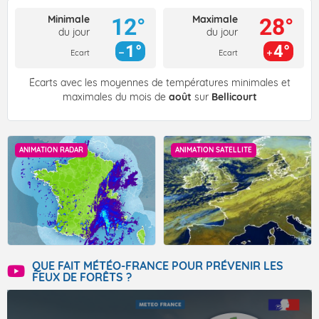
Minimale
Maximale
12°
28°
du jour
du jour
1°
4°
Ecart
Ecart
Écarts avec les moyennes de températures minimales et
maximales du mois de
août
sur
Bellicourt
ANIMATION RADAR
ANIMATION SATELLITE
QUE FAIT MÉTÉO-FRANCE POUR PRÉVENIR LES
FEUX DE FORÊTS ?