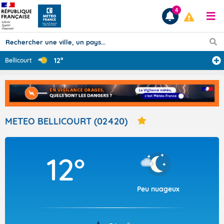
4
12°
Bellicourt
Prévisions
TOUS LES RÉSULTATS
METEO BELLICOURT (02420)
Articles
12°
Peu nuageux