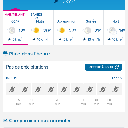
5
km/h
MAINTENANT
SAMEDI
08
06:14
Matin
Après-midi
Soirée
Nuit
12°
20°
27°
21°
13°
5
km/h
10
km/h
5
km/h
10
km/h
10
km/h
Pluie dans l'heure
Pas de précipitations
METTRE À JOUR
06 : 15
07 : 15
5
10
20
30
40
50
min
min
min
min
min
min
Comparaison aux normales