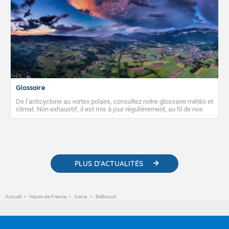
Glossaire
De l’anticyclone au vortex polaire, consultez notre glossaire météo et
climat. Non exhaustif, il est mis à jour régulièrement, au fil de nos
publications. Vous y trouverez également des liens utiles vers nos
contenus pédagogiques concernant les phénomènes
météorologiques et des informations scientifiques sur le
changement climatique.
PLUS D'ACTUALITÉS
Accueil
Hauts-de-France
Aisne
Bellicourt