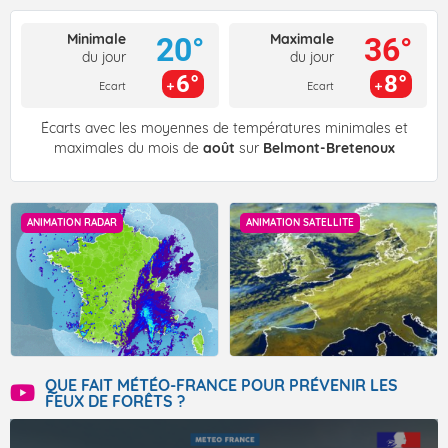
Minimale
Maximale
20°
36°
du jour
du jour
6°
8°
Ecart
Ecart
Écarts avec les moyennes de températures minimales et
maximales du mois de
août
sur
Belmont-Bretenoux
ANIMATION RADAR
ANIMATION SATELLITE
QUE FAIT MÉTÉO-FRANCE POUR PRÉVENIR LES
FEUX DE FORÊTS ?