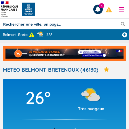
4
28°
Belmont-Breteno
...
Prévisions
TOUS LES RÉSULTATS
METEO BELMONT-BRETENOUX (46130)
Articles
26°
Très nuageux