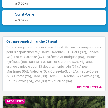
à 3.50km
Saint-Céré
à 3.52km
Cet après-midi dimanche 09 août
Temps orageux et toujours bien chaud. Vigilance orange orages
pour 8 départements / Haute-Garonne (31), Gers (32), Landes
(40), Lot-et-Garonne (47), Pyrénées-Atlantiques (64), Hautes-
Pyrénées (65), Tarn (81) et Tarn-et-Garonne (82). Vigilance
orange canicule pour 13 départements : Ain (01), Alpes-
Maritimes (06), Ardèche (07), Corse-du-Sud (2A), Haute-Corse
(2B), Drôme (26), Gard (30), Isère (38), Rhône (69), Savoie (73),
Haute-Savoie (74), Var (83) et Vaucluse (84).
LIRE LE BULLETIN
INFOS MÉTÉO