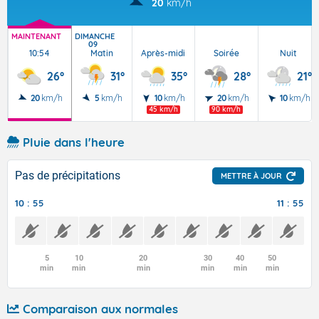
20
km/h
MAINTENANT
DIMANCHE
09
10:54
Matin
Après-midi
Soirée
Nuit
26°
31°
35°
28°
21°
20
km/h
5
km/h
10
km/h
20
km/h
10
km/h
45 km/h
90 km/h
Pluie dans l'heure
Pas de précipitations
METTRE À JOUR
10 : 55
11 : 55
5
10
20
30
40
50
min
min
min
min
min
min
Comparaison aux normales