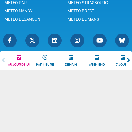
METEO PAU
METEO STRASBOURG
METEO NANCY
METEO BREST
METEO BESANCON
METEO LE MANS
Légende
Mentions Légales
AUJOURD'HUI
PAR HEURE
DEMAIN
WEEK-END
7 JOURS
Témoins de connexion
Politique de Confidentialité
Droits de Reproduction
Consentement
Accessibilité : partiellement
Contact
conforme