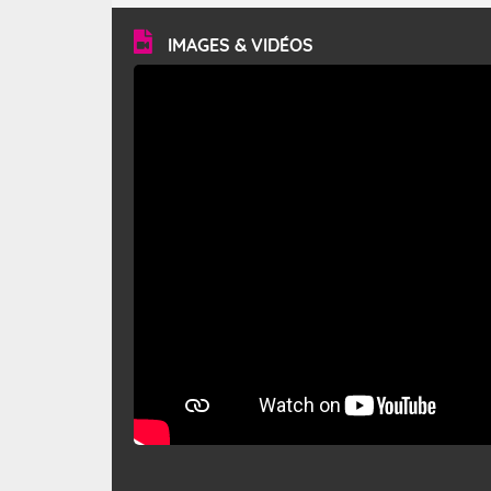
vitesse moyenne de 50 km/h et atteindre 80 à 100 km/h
en rafales, parfois davantage. Il parcourt la basse vallée
du Rhône et la Provence et envahit le littoral
IMAGES & VIDÉOS
méditerranéen à partir de la Camargue.