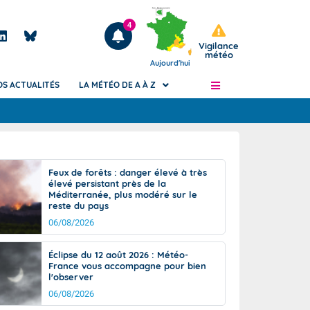
4
Vigilance
météo
Aujourd'hui
OS ACTUALITÉS
LA MÉTÉO DE A À Z
Articles
ngers
Feux de forêts : danger élevé à très
Phénomènes dangereux de J+2 à J+7
élevé persistant près de la
civile
Méditerranée, plus modéré sur le
Avertissement pluies intenses à l'échelle
reste du pays
des communes (Apic)
és
06/08/2026
Bulletins Marine
ateur de
Bulletins d'estimation du risque
Éclipse du 12 août 2026 : Météo-
d'avalanche
France vous accompagne pour bien
-pompier
l'observer
Météo des forêts
06/08/2026
Vigicrues