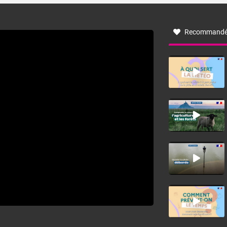
à nord-ouest, dans un secteur qui part du Roussillon à la
vallée de l’Aude et à l’ouest de l’Hérault. L’étymologie de
ce vent vient du latin trasmontanus, signifiant au-delà des
monts, en allusion aux régions montagneuses d’où
Recommandé
provient ce vent.