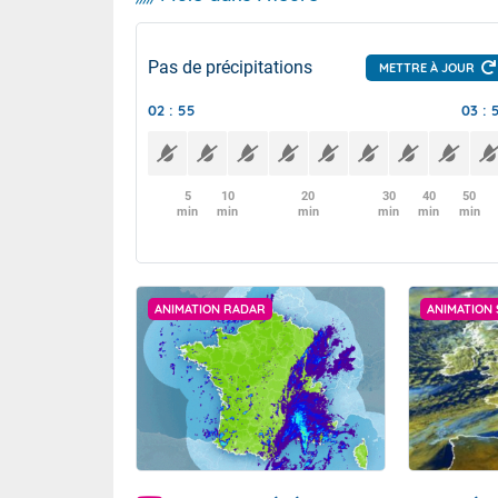
Pas de précipitations
METTRE À JOUR
02 : 55
03 : 
5
10
20
30
40
50
min
min
min
min
min
min
ANIMATION RADAR
ANIMATION 