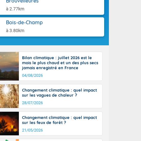
Brouvelieures
ttoral l'après-
aison.
n général, 14
à 2.77km
r
sse, il fait
Bois-de-Champ
ouvent 30 à 35
à 3.80km
Bilan climatique : juillet 2026 est le
mois le plus chaud et un des plus secs
jamais enregistré en France
04/08/2026
Changement climatique : quel impact
sur les vagues de chaleur ?
28/07/2026
Changement climatique : quel impact
sur les feux de forêt ?
21/05/2026