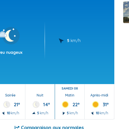
t Futuna
oid
5
km/h
Peu nuageux
SAMEDI 08
Soirée
Nuit
Matin
Après-midi
Soi
21°
14°
22°
31°
10
km/h
5
km/h
5
km/h
10
km/h
5
Comparaison aux normales