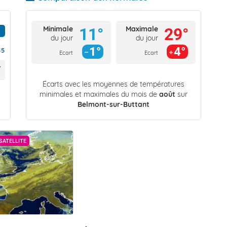
Minimale
Maximale
11°
29°
du jour
du jour
1°
4°
55
Ecart
Ecart
Écarts avec les moyennes de températures
minimales et maximales du mois de
août
sur
Belmont-sur-Buttant
SATELLITE