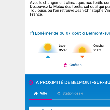
Avec le changement climatique, nos forêts sont
Découvrez la Météo des forêts, cet outil qui pe
Toulouse, où l'on retrouve Jean-Christophe Vi
France.
Ephéméride du 07 août à Belmont-su
Lever
Coucher
Voici les tem
06:17
21:02
28 Lyon : 31 
: 27 Nancy : 
31 Lille : 26 
Gaétan
TENDANCE P
Demain : ven
Pour la sema
A PROXIMITÉ DE BELMONT-SUR-B
Calme, enso
Cette semain
La journée s'
temps devrait 
Ville
Station de ski
territoire. O
Tendance des
pyrénéennes, l
2026 :
alors que la 