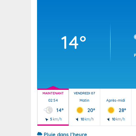
Wallis e
Grand fr
14°
MAINTENANT
VENDREDI 07
02:54
Matin
Après-midi
14°
20°
28°
5
km/h
10
km/h
10
km/h
Pluie dans l'heure