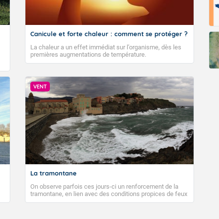
Canicule et forte chaleur : comment se protéger ?
La chaleur a un effet immédiat sur l’organisme, dès les
premières augmentations de température.
VENT
La tramontane
On observe parfois ces jours-ci un renforcement de la
tramontane, en lien avec des conditions propices de feux
de forêt. Mais qu'est-ce que la tramontane ? Quelles sont
ses caractéristiques ? La tramontane est un vent
turbulent soufflant de secteur nord-ouest à nord, ou ouest