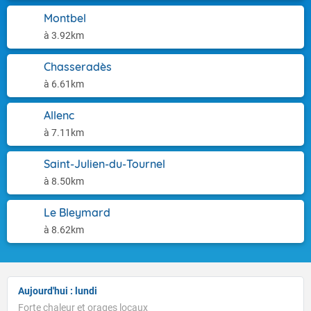
Montbel
à 3.92km
Chasseradès
à 6.61km
Allenc
à 7.11km
Saint-Julien-du-Tournel
à 8.50km
Le Bleymard
à 8.62km
Aujourd'hui : lundi
Forte chaleur et orages locaux