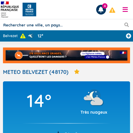
4
12°
Belvezet
Prévisions
TOUS LES RÉSULTATS
METEO BELVEZET (48170)
Articles
14°
Très nuageux