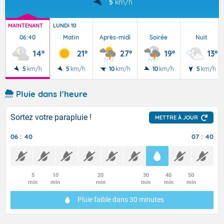
5
km/h
MAINTENANT
LUNDI 10
06:40
Matin
Après-midi
Soirée
Nuit
14°
21°
27°
19°
13°
5
km/h
5
km/h
10
km/h
10
km/h
5
km/h
Pluie dans l'heure
Sortez votre parapluie !
METTRE À JOUR
06 : 40
07 : 40
5
10
20
30
40
50
min
min
min
min
min
min
Pluie faible
dans 30 minutes