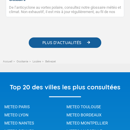
De l’anticyclone au vortex polaire, consultez notre glossaire météo et
climat. Non exhaustif, il est mis à jour régulièrement, au fil de nos
publications. Vous y trouverez également des liens utiles vers nos
contenus pédagogiques concernant les phénomènes
météorologiques et des informations scientifiques sur le
changement climatique.
PLUS D'ACTUALITÉS
Accueil
Occitanie
Lozère
Belvezet
Top 20 des villes les plus consultées
METEO PARIS
METEO TOULOUSE
METEO LYON
METEO BORDEAUX
METEO NANTES
METEO MONTPELLIER