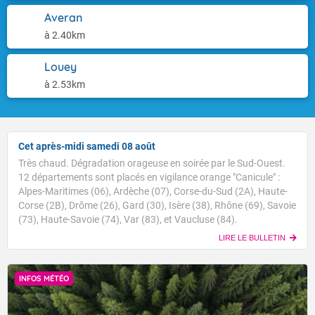
Averan
à 2.40km
Louey
à 2.53km
Cet après-midi samedi 08 août
Très chaud. Dégradation orageuse en soirée par le Sud-Ouest.
12 départements sont placés en vigilance orange "Canicule" :
Alpes-Maritimes (06), Ardèche (07), Corse-du-Sud (2A), Haute-
Corse (2B), Drôme (26), Gard (30), Isère (38), Rhône (69), Savoie
(73), Haute-Savoie (74), Var (83), et Vaucluse (84).
LIRE LE BULLETIN
INFOS MÉTÉO