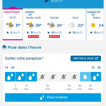
5
km/h
MAINTENANT
SAMEDI
DIMANCHE
08
09
14:37
Après-midi
Soirée
Nuit
Matin
31°
30°
26°
22°
24°
5
km/h
15
km/h
20
km/h
10
km/h
10
km/h
60 km/h
60 km/h
Pluie dans l'heure
Sortez votre parapluie !
METTRE À JOUR
14 : 35
15 : 35
5
10
20
30
40
50
min
min
min
min
min
min
Pluie modérée