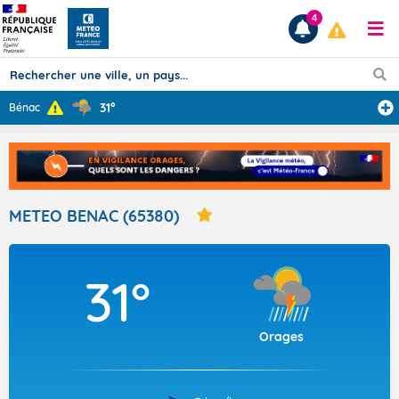
4
31°
Bénac
Prévisions
TOUS LES RÉSULTATS
METEO BENAC (65380)
Articles
31°
Orages