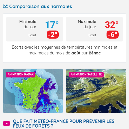
Comparaison aux normales
Minimale
Maximale
17°
32°
du jour
du jour
2°
6°
Ecart
Ecart
Écarts avec les moyennes de températures minimales et
maximales du mois de
août
sur
Bénac
ANIMATION RADAR
ANIMATION SATELLITE
QUE FAIT MÉTÉO-FRANCE POUR PRÉVENIR LES
FEUX DE FORÊTS ?