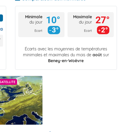
Minimale
Maximale
10°
27°
du jour
du jour
3°
2°
20
Ecart
Ecart
Écarts avec les moyennes de températures
minimales et maximales du mois de
août
sur
Beney-en-Woëvre
SATELLITE