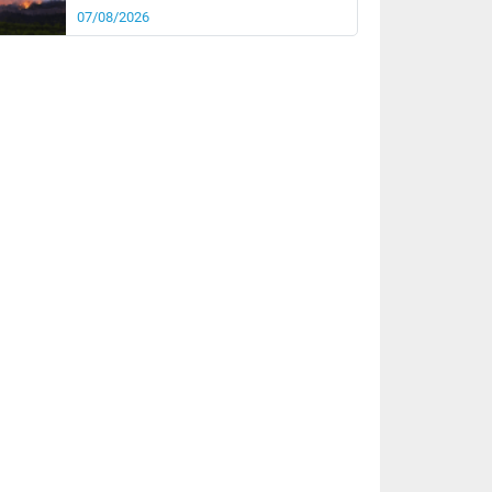
07/08/2026
it
16°
km/h