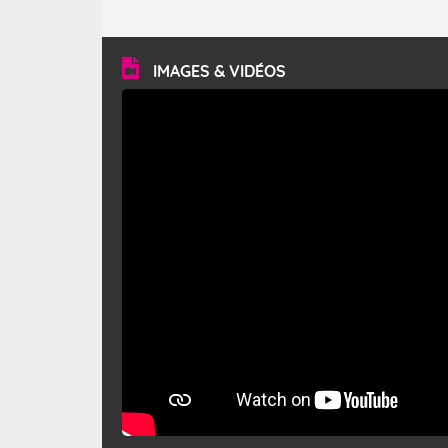
caractéristiques ? Le mistral est un vent régional,
turbulent et généralement sec, pouvant souffler à une
vitesse moyenne de 50 km/h et atteindre 80 à 100 km/h
en rafales, parfois davantage. Il parcourt la basse vallée
du Rhône et la Provence et envahit le littoral
IMAGES & VIDÉOS
méditerranéen à partir de la Camargue.