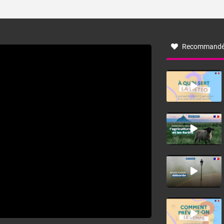
ses caractéristiques ? La tramontane est un vent
turbulent soufflant de secteur nord-ouest à nord, ou ouest
à nord-ouest, dans un secteur qui part du Roussillon à la
vallée de l’Aude et à l’ouest de l’Hérault. L’étymologie de
ce vent vient du latin trasmontanus, signifiant au-delà des
monts, en allusion aux régions montagneuses d’où
Recommandé
provient ce vent.