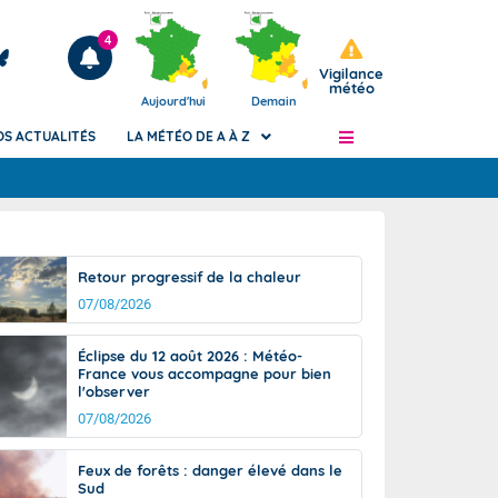
4
Vigilance
météo
Aujourd'hui
Demain
OS ACTUALITÉS
LA MÉTÉO DE A À Z
Articles
ngers
Retour progressif de la chaleur
Phénomènes dangereux de J+2 à J+7
07/08/2026
civile
Avertissement pluies intenses à l'échelle
des communes (Apic)
és
Éclipse du 12 août 2026 : Météo-
Bulletins Marine
France vous accompagne pour bien
l'observer
ateur de
Bulletins d'estimation du risque
d'avalanche
07/08/2026
-pompier
Météo des forêts
Feux de forêts : danger élevé dans le
Vigicrues
Sud