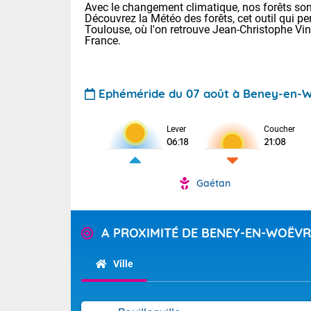
Avec le changement climatique, nos forêts sont
Découvrez la Météo des forêts, cet outil qui pe
Toulouse, où l'on retrouve Jean-Christophe Vi
France.
Ephéméride du 07 août à Beney-en-
Voici les tem
Lever
Coucher
06:18
21:08
22/14 Paris :
Clermont-Fd :
Limoges : 29/
Gaétan
Lille : 25/15
TENDANCE P
Demain same
Pour la sema
A PROXIMITÉ DE BENEY-EN-WOËVR
Très chaud
samedi, 12
Au niveau du 
températures 
Alpes-Marit
Ville
Drôme (26),
Tendance des
(74), Var (8
2026 :