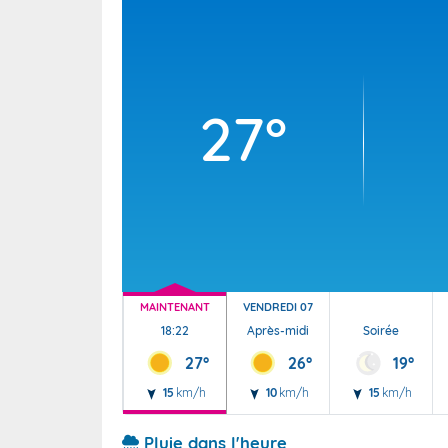
Wallis e
Grand fr
27°
MAINTENANT
VENDREDI 07
18:22
Après-midi
Soirée
27°
26°
19°
15
km/h
10
km/h
15
km/h
Pluie dans l'heure