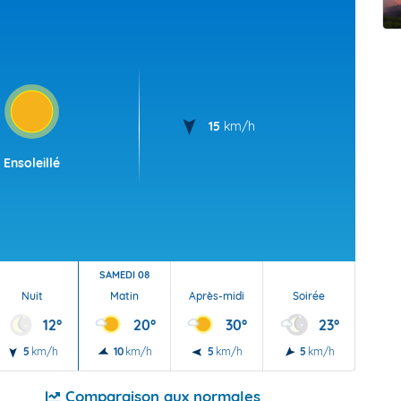
t Futuna
oid
15
km/h
Ensoleillé
SAMEDI 08
Nuit
Matin
Après-midi
Soirée
Nu
12°
20°
30°
23°
5
km/h
10
km/h
5
km/h
5
km/h
5
Comparaison aux normales