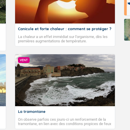
Canicule et forte chaleur : comment se protéger ?
La chaleur a un effet immédiat sur l’organisme, dès les
premières augmentations de température.
VENT
La tramontane
On observe parfois ces jours-ci un renforcement de la
tramontane, en lien avec des conditions propices de feux
de forêt. Mais qu'est-ce que la tramontane ? Quelles sont