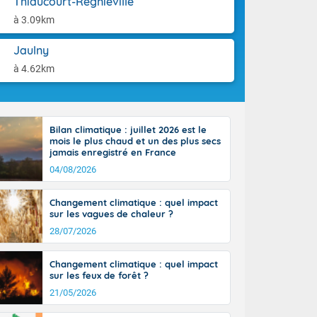
Thiaucourt-Regniéville
-France jusque
aison.
sur la Corse.
à 3.09km
des Pyrénées,
. En marge de
Jaulny
rection de la
à 4.62km
di. En soirée,
 sur
e thermomètre
squ'à 22 à 24,
Bilan climatique : juillet 2026 est le
culier, sur le
mois le plus chaud et un des plus secs
, hors côtes
jamais enregistré en France
nt 38 ou 39
04/08/2026
Changement climatique : quel impact
sur les vagues de chaleur ?
28/07/2026
Changement climatique : quel impact
sur les feux de forêt ?
21/05/2026