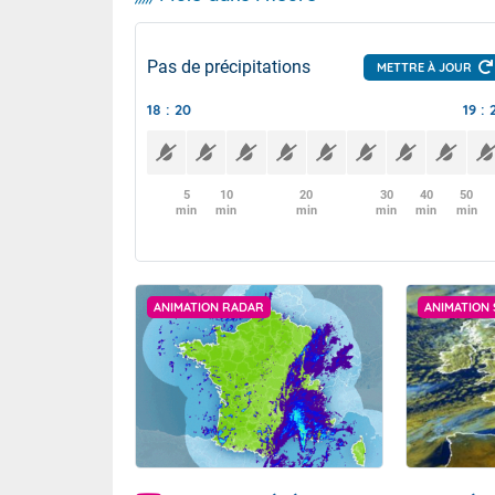
Pas de précipitations
METTRE À JOUR
18 : 20
19 : 
5
10
20
30
40
50
min
min
min
min
min
min
ANIMATION RADAR
ANIMATION 