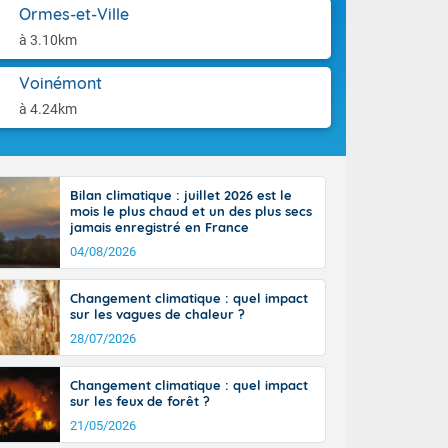
aison.
Ormes-et-Ville
tinée, un peu
ud du pays,
à 3.10km
étroite
midi du Massif
Voinémont
de la
à 4.24km
ciel est le
lle salve
nant de bons
e vent,
r les deux
Bilan climatique : juillet 2026 est le
mois le plus chaud et un des plus secs
ine, entre 11
jamais enregistré en France
28 sur les
04/08/2026
ns l'intérieur
 en vallée de
Changement climatique : quel impact
sur les vagues de chaleur ?
28/07/2026
Changement climatique : quel impact
sur les feux de forêt ?
21/05/2026