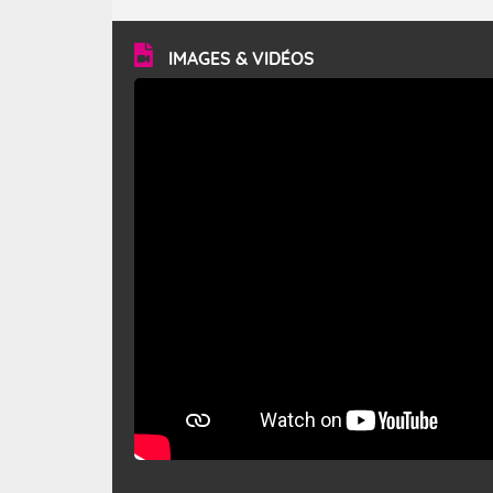
turbulent et généralement sec, pouvant souffler à une
vitesse moyenne de 50 km/h et atteindre 80 à 100 km/h
en rafales, parfois davantage. Il parcourt la basse vallée
du Rhône et la Provence et envahit le littoral
IMAGES & VIDÉOS
méditerranéen à partir de la Camargue.