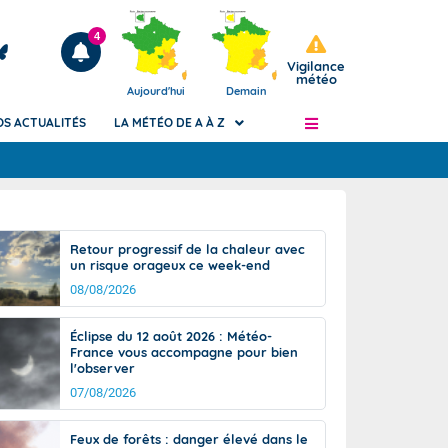
4
Vigilance
météo
Aujourd'hui
Demain
OS ACTUALITÉS
LA MÉTÉO DE A À Z
Articles
ngers
Retour progressif de la chaleur avec
Phénomènes dangereux de J+2 à J+7
un risque orageux ce week-end
civile
Avertissement pluies intenses à l'échelle
08/08/2026
des communes (Apic)
és
Bulletins Marine
Éclipse du 12 août 2026 : Météo-
France vous accompagne pour bien
ateur de
Bulletins d'estimation du risque
l'observer
d'avalanche
07/08/2026
-pompier
Météo des forêts
Vigicrues
Feux de forêts : danger élevé dans le