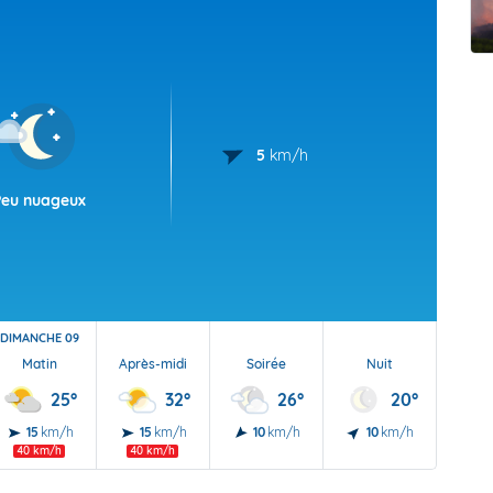
t Futuna
oid
5
km/h
Peu nuageux
DIMANCHE 09
Matin
Après-midi
Soirée
Nuit
25°
32°
26°
20°
15
km/h
15
km/h
10
km/h
10
km/h
40 km/h
40 km/h