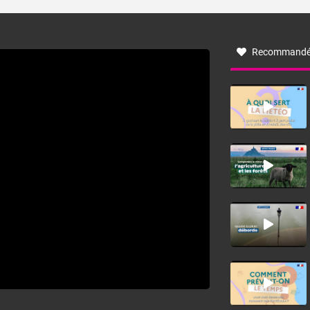
turbulent soufflant de secteur nord-ouest à nord, ou ouest
à nord-ouest, dans un secteur qui part du Roussillon à la
vallée de l’Aude et à l’ouest de l’Hérault. L’étymologie de
ce vent vient du latin trasmontanus, signifiant au-delà des
monts, en allusion aux régions montagneuses d’où
Recommandé
provient ce vent.