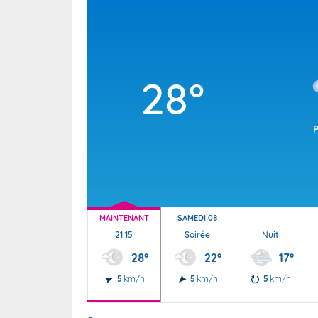
Wallis e
Grand fr
28°
MAINTENANT
SAMEDI 08
21:15
Soirée
Nuit
28°
22°
17°
5
km/h
5
km/h
5
km/h