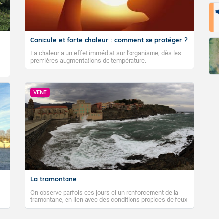
Canicule et forte chaleur : comment se protéger ?
La chaleur a un effet immédiat sur l’organisme, dès les
premières augmentations de température.
VENT
La tramontane
On observe parfois ces jours-ci un renforcement de la
tramontane, en lien avec des conditions propices de feux
de forêt. Mais qu'est-ce que la tramontane ? Quelles sont
ses caractéristiques ? La tramontane est un vent