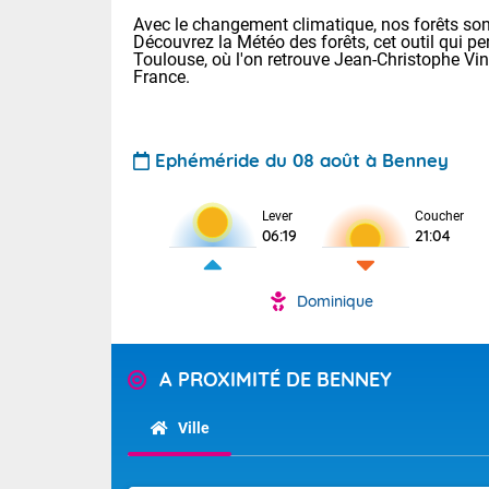
Avec le changement climatique, nos forêts sont
Découvrez la Météo des forêts, cet outil qui pe
Toulouse, où l'on retrouve Jean-Christophe Vi
France.
Ephéméride du 08 août à Benney
Voici les tem
Lever
Coucher
: 34 Lyon : 36
06:19
21:04
Rennes : 33 N
36 Nice : 32 L
Dominique
Demain : dim
TENDANCE P
Temps orag
Pour la sema
A PROXIMITÉ DE BENNEY
Des résidus p
Les températu
sensible, auc
s'étendent en 
Ville
France, l'oue
Tendance des
circulent en 
septembre 20
installées au