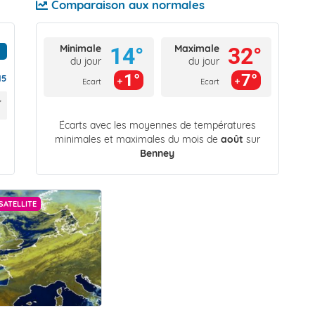
Comparaison aux normales
Minimale
Maximale
14°
32°
du jour
du jour
1°
7°
15
Ecart
Ecart
Écarts avec les moyennes de températures
minimales et maximales du mois de
août
sur
Benney
SATELLITE