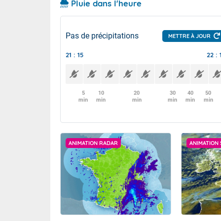
Pluie dans l'heure
Pas de précipitations
METTRE À JOUR
21 : 15
22 : 
5
10
20
30
40
50
min
min
min
min
min
min
ANIMATION RADAR
ANIMATION 