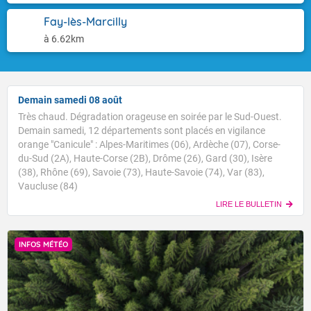
Fay-lès-Marcilly
à 6.62km
Demain samedi 08 août
Très chaud. Dégradation orageuse en soirée par le Sud-Ouest.
Demain samedi, 12 départements sont placés en vigilance
orange "Canicule" : Alpes-Maritimes (06), Ardèche (07), Corse-
du-Sud (2A), Haute-Corse (2B), Drôme (26), Gard (30), Isère
(38), Rhône (69), Savoie (73), Haute-Savoie (74), Var (83),
Vaucluse (84)
LIRE LE BULLETIN
INFOS MÉTÉO