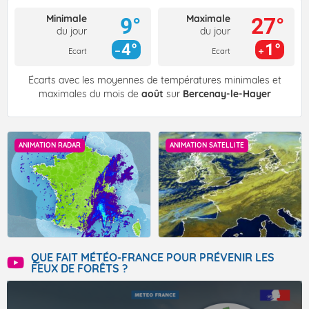
Minimale
Maximale
9°
27°
du jour
du jour
4°
1°
Ecart
Ecart
Écarts avec les moyennes de températures minimales et
maximales du mois de
août
sur
Bercenay-le-Hayer
ANIMATION RADAR
ANIMATION SATELLITE
QUE FAIT MÉTÉO-FRANCE POUR PRÉVENIR LES
FEUX DE FORÊTS ?