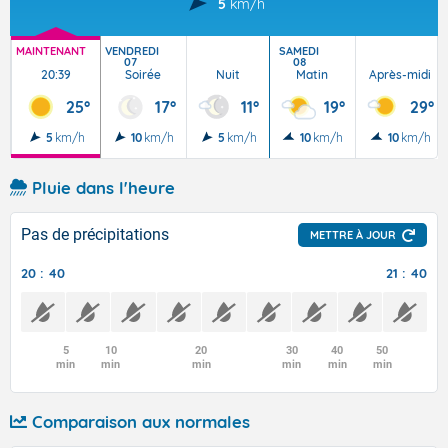
5
km/h
MAINTENANT
VENDREDI
SAMEDI
07
08
20:39
Soirée
Nuit
Matin
Après-midi
25°
17°
11°
19°
29°
5
km/h
10
km/h
5
km/h
10
km/h
10
km/h
Pluie dans l'heure
Pas de précipitations
METTRE À JOUR
20 : 40
21 : 40
5
10
20
30
40
50
min
min
min
min
min
min
Comparaison aux normales