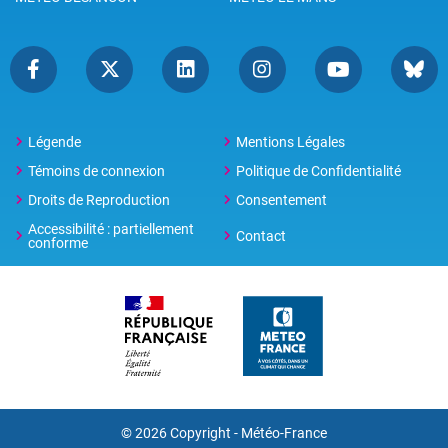
Légende
Mentions Légales
Témoins de connexion
Politique de Confidentialité
Droits de Reproduction
Consentement
Accessibilité : partiellement
Contact
conforme
© 2026 Copyright -
Météo-France