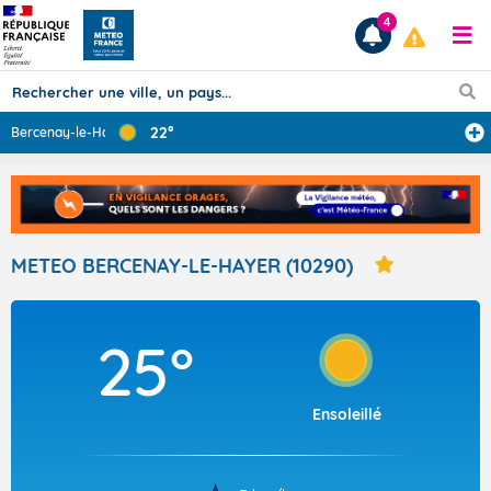
4
22°
Bercenay-le-Hay
...
Prévisions
TOUS LES RÉSULTATS
METEO BERCENAY-LE-HAYER (10290)
Articles
25°
Ensoleillé