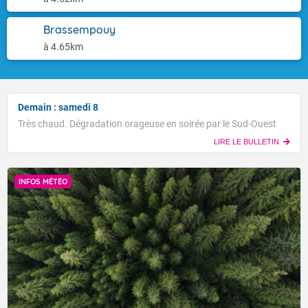
Brassempouy
à 4.65km
Demain : samedi 8
Très chaud. Dégradation orageuse en soirée par le Sud-Ouest
LIRE LE BULLETIN
INFOS MÉTÉO