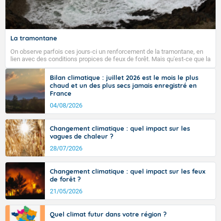
La tramontane
On observe parfois ces jours-ci un renforcement de la tramontane, en
lien avec des conditions propices de feux de forêt. Mais qu'est-ce que la
tramontane ? Quelles sont ses caractéristiques ? La tramontane est un
vent turbulent soufflant de secteur nord-ouest à nord, ou ouest à nord-
Bilan climatique : juillet 2026 est le mois le plus
ouest, dans un secteur qui part du Roussillon à la vallée de l’Aude et à
chaud et un des plus secs jamais enregistré en
l’ouest de l’Hérault. L’étymologie de ce vent vient du latin trasmontanus,
France
signifiant au-delà des monts, en allusion aux régions montagneuses
d’où provient ce vent.
04/08/2026
Changement climatique : quel impact sur les
vagues de chaleur ?
28/07/2026
Changement climatique : quel impact sur les feux
de forêt ?
21/05/2026
Quel climat futur dans votre région ?