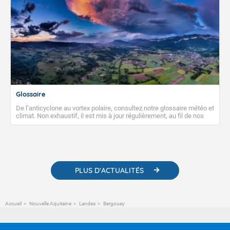
Glossaire
De l’anticyclone au vortex polaire, consultez notre glossaire météo et
climat. Non exhaustif, il est mis à jour régulièrement, au fil de nos
publications. Vous y trouverez également des liens utiles vers nos
contenus pédagogiques concernant les phénomènes
météorologiques et des informations scientifiques sur le
changement climatique.
PLUS D'ACTUALITÉS
Accueil
Nouvelle Aquitaine
Landes
Bergouey