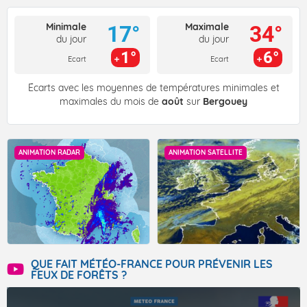
Minimale
Maximale
17°
34°
du jour
du jour
1°
6°
Ecart
Ecart
Écarts avec les moyennes de températures minimales et
maximales du mois de
août
sur
Bergouey
ANIMATION RADAR
ANIMATION SATELLITE
QUE FAIT MÉTÉO-FRANCE POUR PRÉVENIR LES
FEUX DE FORÊTS ?