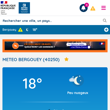
4
18°
Bergouey
Prévisions
TOUS LES RÉSULTATS
METEO BERGOUEY (40250)
Articles
18°
Peu nuageux