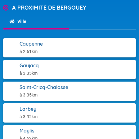
A PROXIMITÉ DE BERGOUEY
Ville
Caupenne
à 2.61km
Gaujacq
à 3.35km
Saint-Cricq-Chalosse
à 3.35km
Larbey
à 3.92km
Maylis
à 4.52km