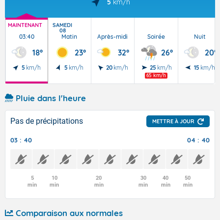
5
km/h
MAINTENANT
SAMEDI
08
03:40
Matin
Après-midi
Soirée
Nuit
18°
23°
32°
26°
20°
5
km/h
5
km/h
20
km/h
25
km/h
15
km/h
65 km/h
Pluie dans l'heure
Pas de précipitations
METTRE À JOUR
03 : 40
04 : 40
5
10
20
30
40
50
min
min
min
min
min
min
Comparaison aux normales