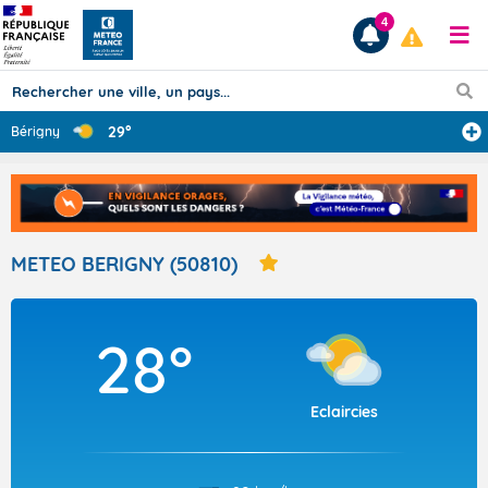
4
29°
Bérigny
Prévisions
TOUS LES RÉSULTATS
METEO BERIGNY (50810)
Articles
28°
Eclaircies