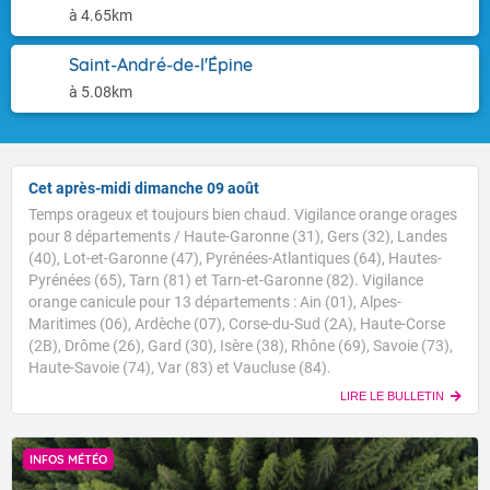
à 4.65km
Saint-André-de-l'Épine
à 5.08km
Cet après-midi dimanche 09 août
Temps orageux et toujours bien chaud. Vigilance orange orages
pour 8 départements / Haute-Garonne (31), Gers (32), Landes
(40), Lot-et-Garonne (47), Pyrénées-Atlantiques (64), Hautes-
Pyrénées (65), Tarn (81) et Tarn-et-Garonne (82). Vigilance
orange canicule pour 13 départements : Ain (01), Alpes-
Maritimes (06), Ardèche (07), Corse-du-Sud (2A), Haute-Corse
(2B), Drôme (26), Gard (30), Isère (38), Rhône (69), Savoie (73),
Haute-Savoie (74), Var (83) et Vaucluse (84).
LIRE LE BULLETIN
INFOS MÉTÉO