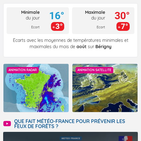
Minimale
Maximale
16°
30°
du jour
du jour
3°
7°
Ecart
Ecart
Écarts avec les moyennes de températures minimales et
maximales du mois de
août
sur
Bérigny
ANIMATION RADAR
ANIMATION SATELLITE
QUE FAIT MÉTÉO-FRANCE POUR PRÉVENIR LES
FEUX DE FORÊTS ?