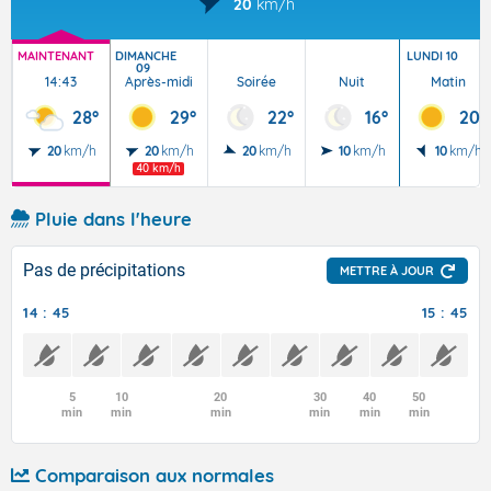
20
km/h
MAINTENANT
DIMANCHE
LUNDI 10
09
14:43
Après-midi
Soirée
Nuit
Matin
28°
29°
22°
16°
20°
20
km/h
20
km/h
20
km/h
10
km/h
10
km/h
40 km/h
Pluie dans l'heure
Pas de précipitations
METTRE À JOUR
14 : 45
15 : 45
5
10
20
30
40
50
min
min
min
min
min
min
Comparaison aux normales