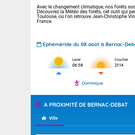
Avec le changement climatique, nos forêts sont
Découvrez la Météo des forêts, cet outil qui pe
Toulouse, où l'on retrouve Jean-Christophe Vi
France.
Ephéméride du 08 août à Bernac-Deb
Voici les tem
Lever
Coucher
: 34 Lyon : 36
06:58
21:14
Rennes : 33 N
36 Nice : 32 L
Dominique
Demain : dim
TENDANCE P
Temps orag
Pour la sema
A PROXIMITÉ DE BERNAC-DEBAT
Des résidus p
Les températu
sensible, auc
s'étendent en 
Ville
France, l'oue
Tendance des
circulent en 
septembre 20
installées au