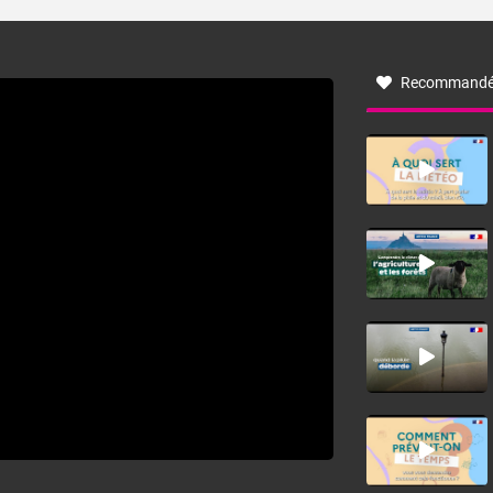
turbulent soufflant de secteur nord-ouest à nord, ou ouest
à nord-ouest, dans un secteur qui part du Roussillon à la
vallée de l’Aude et à l’ouest de l’Hérault. L’étymologie de
ce vent vient du latin trasmontanus, signifiant au-delà des
monts, en allusion aux régions montagneuses d’où
Recommandé
provient ce vent.