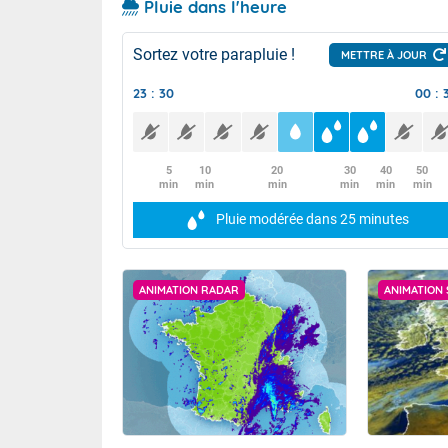
Pluie dans l'heure
Sortez votre parapluie !
METTRE À JOUR
23 : 30
00 : 
5
10
20
30
40
50
min
min
min
min
min
min
Pluie modérée
dans 25 minutes
ANIMATION RADAR
ANIMATION 