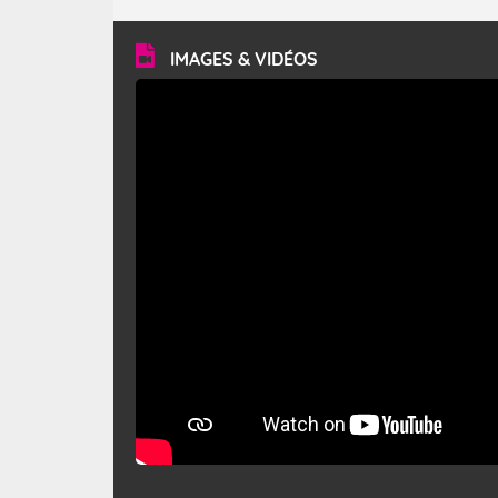
turbulent et généralement sec, pouvant souffler à une
vitesse moyenne de 50 km/h et atteindre 80 à 100 km/h
en rafales, parfois davantage. Il parcourt la basse vallée
du Rhône et la Provence et envahit le littoral
IMAGES & VIDÉOS
méditerranéen à partir de la Camargue.