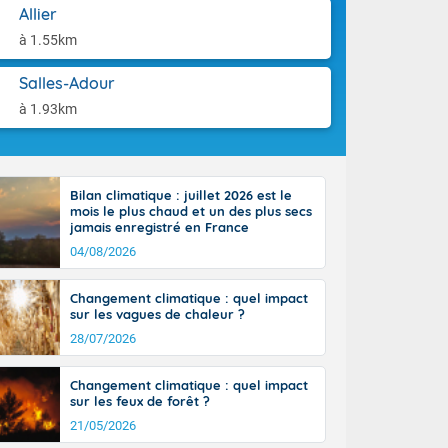
aison.
Allier
tinée, un peu
ud du pays,
à 1.55km
étroite
midi du Massif
Salles-Adour
de la
à 1.93km
ciel est le
lle salve
nant de bons
e vent,
r les deux
Bilan climatique : juillet 2026 est le
mois le plus chaud et un des plus secs
ine, entre 11
jamais enregistré en France
28 sur les
04/08/2026
ns l'intérieur
 en vallée de
Changement climatique : quel impact
sur les vagues de chaleur ?
28/07/2026
Changement climatique : quel impact
sur les feux de forêt ?
21/05/2026