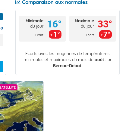
Comparaison aux normales
Minimale
Maximale
16°
33°
du jour
du jour
30
1°
7°
Ecart
Ecart
Écarts avec les moyennes de températures
minimales et maximales du mois de
août
sur
Bernac-Debat
SATELLITE