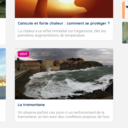
Canicule et forte chaleur : comment se protéger ?
La chaleur a un effet immédiat sur l’organisme, dès les
premières augmentations de température.
VENT
La tramontane
On observe parfois ces jours-ci un renforcement de la
tramontane, en lien avec des conditions propices de feux
de forêt. Mais qu'est-ce que la tramontane ? Quelles sont
ses caractéristiques ? La tramontane est un vent