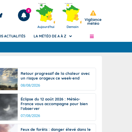
4
Vigilance
météo
Aujourd'hui
Demain
OS ACTUALITÉS
LA MÉTÉO DE A À Z
Articles
ngers
Retour progressif de la chaleur avec
Phénomènes dangereux de J+2 à J+7
un risque orageux ce week-end
civile
Avertissement pluies intenses à l'échelle
08/08/2026
des communes (Apic)
és
Bulletins Marine
Éclipse du 12 août 2026 : Météo-
France vous accompagne pour bien
ateur de
Bulletins d'estimation du risque
l'observer
d'avalanche
07/08/2026
-pompier
Météo des forêts
Vigicrues
Feux de forêts : danger élevé dans le