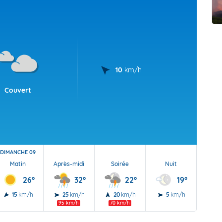
t Futuna
oid
10
km/h
Couvert
DIMANCHE 09
Matin
Après-midi
Soirée
Nuit
26°
32°
22°
19°
15
km/h
25
km/h
20
km/h
5
km/h
95 km/h
70 km/h