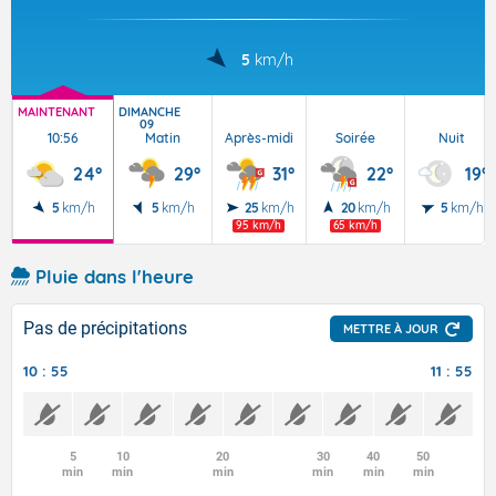
5
km/h
MAINTENANT
DIMANCHE
09
10:56
Matin
Après-midi
Soirée
Nuit
24°
29°
31°
22°
19°
5
km/h
5
km/h
25
km/h
20
km/h
5
km/h
95 km/h
65 km/h
Pluie dans l'heure
Pas de précipitations
METTRE À JOUR
10 : 55
11 : 55
5
10
20
30
40
50
min
min
min
min
min
min