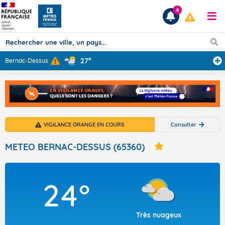
4
27°
Bernac-Dessus
Prévisions
TOUS LES RÉSULTATS
VIGILANCE ORANGE EN COURS
Consulter
Articles
METEO BERNAC-DESSUS (65360)
24°
Très nuageux