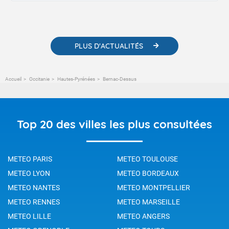
contenus pédagogiques concernant les phénomènes
météorologiques et des informations scientifiques sur le
changement climatique.
PLUS D'ACTUALITÉS
Accueil
Occitanie
Hautes-Pyrénées
Bernac-Dessus
Top 20 des villes les plus consultées
METEO PARIS
METEO TOULOUSE
METEO LYON
METEO BORDEAUX
METEO NANTES
METEO MONTPELLIER
METEO RENNES
METEO MARSEILLE
METEO LILLE
METEO ANGERS