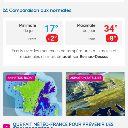
Comparaison aux normales
Minimale
Maximale
17°
34°
du jour
du jour
2°
8°
Ecart
Ecart
Écarts avec les moyennes de températures minimales et
maximales du mois de
août
sur
Bernac-Dessus
ANIMATION RADAR
ANIMATION SATELLITE
QUE FAIT MÉTÉO-FRANCE POUR PRÉVENIR LES