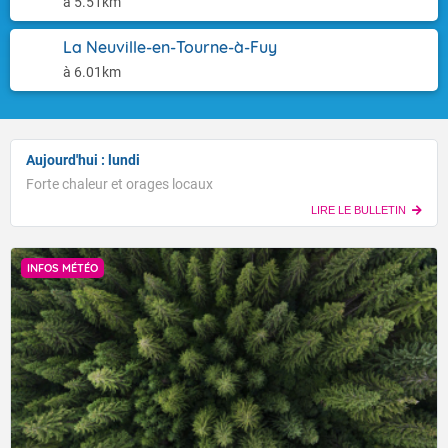
à 5.51km
La Neuville-en-Tourne-à-Fuy
à 6.01km
Aujourd'hui : lundi
Forte chaleur et orages locaux
LIRE LE BULLETIN
INFOS MÉTÉO