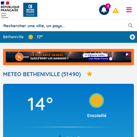
4
17°
Bétheniville
Prévisions
TOUS LES RÉSULTATS
METEO BETHENIVILLE (51490)
Articles
14°
Ensoleillé