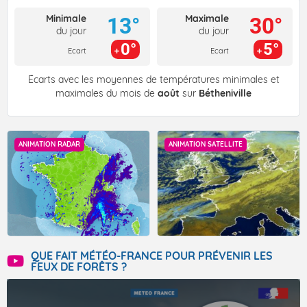
Minimale
Maximale
13°
30°
du jour
du jour
0°
5°
Ecart
Ecart
Écarts avec les moyennes de températures minimales et
maximales du mois de
août
sur
Bétheniville
ANIMATION RADAR
ANIMATION SATELLITE
QUE FAIT MÉTÉO-FRANCE POUR PRÉVENIR LES
FEUX DE FORÊTS ?