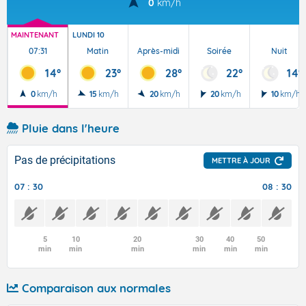
0
km/h
MAINTENANT
LUNDI 10
07:31
Matin
Après-midi
Soirée
Nuit
14°
23°
28°
22°
14°
0
km/h
15
km/h
20
km/h
20
km/h
10
km/h
Pluie dans l'heure
Pas de précipitations
METTRE À JOUR
07 : 30
08 : 30
5
10
20
30
40
50
min
min
min
min
min
min
Comparaison aux normales