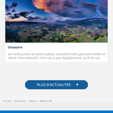
Glossaire
De l’anticyclone au vortex polaire, consultez notre glossaire météo et
climat. Non exhaustif, il est mis à jour régulièrement, au fil de nos
publications. Vous y trouverez également des liens utiles vers nos
contenus pédagogiques concernant les phénomènes
météorologiques et des informations scientifiques sur le
changement climatique.
PLUS D'ACTUALITÉS
Accueil
Grand Est
Marne
Bétheniville