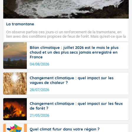
Fermer
La tramontane
On observe parfois ces jours-ci un renforcement de la tramontane, en
lien avec des conditions propices de feux de forêt. Mais qu'est-ce que la
tramontane ? Quelles sont ses caractéristiques ? La tramontane est un
vent turbulent soufflant de secteur nord-ouest à nord, ou ouest à nord-
Bilan climatique : juillet 2026 est le mois le plus
ouest, dans un secteur qui part du Roussillon à la vallée de l’Aude et à
chaud et un des plus secs jamais enregistré en
l’ouest de l’Hérault. L’étymologie de ce vent vient du latin trasmontanus,
France
signifiant au-delà des monts, en allusion aux régions montagneuses
d’où provient ce vent.
04/08/2026
Changement climatique : quel impact sur les
vagues de chaleur ?
28/07/2026
Changement climatique : quel impact sur les feux
de forêt ?
21/05/2026
Quel climat futur dans votre région ?