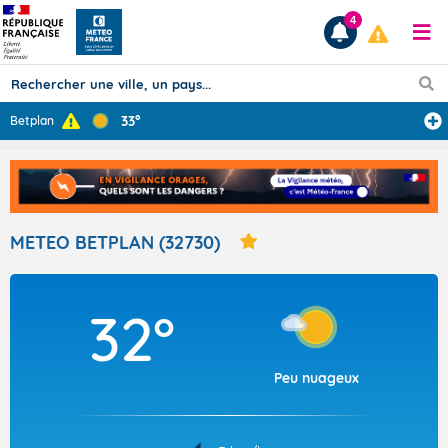
4
33°
Betplan
Prévisions
TOUS LES RÉSULTATS
METEO BETPLAN (32730)
Articles
32°
Peu nuageux