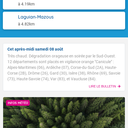
à 4.19km
Laguian-Mazous
à 4.82km
Cet après-midi samedi 08 août
Très chaud. Dégradation orageuse en soirée par le Sud-Ouest.
12 départements sont placés en vigilance orange "Canicule" :
Alpes-Maritimes (06), Ardèche (07), Corse-du-Sud (2A), Haute-
Corse (2B), Drôme (26), Gard (30), Isère (38), Rhône (69), Savoie
(73), Haute-Savoie (74), Var (83), et Vaucluse (84).
LIRE LE BULLETIN
INFOS MÉTÉO