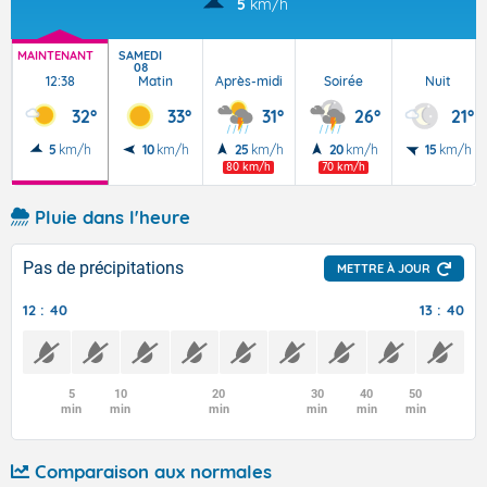
5
km/h
MAINTENANT
SAMEDI
08
12:38
Matin
Après-midi
Soirée
Nuit
32°
33°
31°
26°
21°
5
km/h
10
km/h
25
km/h
20
km/h
15
km/h
80 km/h
70 km/h
Pluie dans l'heure
Pas de précipitations
METTRE À JOUR
12 : 40
13 : 40
5
10
20
30
40
50
min
min
min
min
min
min
Comparaison aux normales