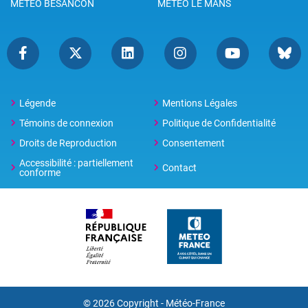
METEO BESANCON
METEO LE MANS
Légende
Mentions Légales
Témoins de connexion
Politique de Confidentialité
Droits de Reproduction
Consentement
Accessibilité : partiellement
Contact
conforme
© 2026 Copyright -
Météo-France