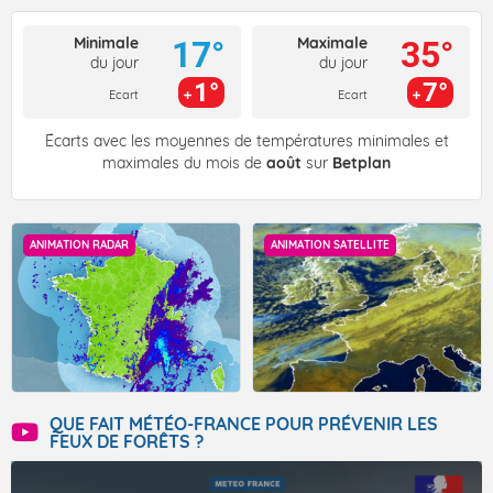
Minimale
Maximale
17°
35°
du jour
du jour
1°
7°
Ecart
Ecart
Écarts avec les moyennes de températures minimales et
maximales du mois de
août
sur
Betplan
ANIMATION RADAR
ANIMATION SATELLITE
QUE FAIT MÉTÉO-FRANCE POUR PRÉVENIR LES
FEUX DE FORÊTS ?