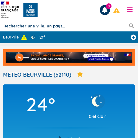
3
21°
Beurville
Prévisions
TOUS LES RÉSULTATS
METEO BEURVILLE (52110)
Articles
24°
Ciel clair