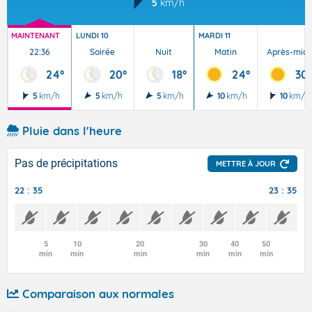
5
km/h
MAINTENANT
LUNDI 10
MARDI 11
22:36
Soirée
Nuit
Matin
Après-midi
24°
20°
18°
24°
30°
5
km/h
5
km/h
5
km/h
10
km/h
10
km/h
Pluie dans l'heure
Pas de précipitations
METTRE À JOUR
22 : 35
23 : 35
5
10
20
30
40
50
min
min
min
min
min
min
Comparaison aux normales