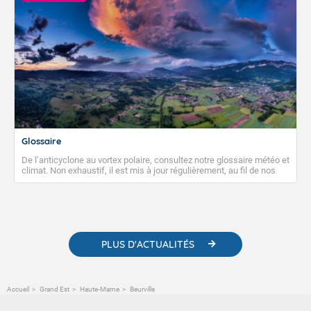
Glossaire
De l’anticyclone au vortex polaire, consultez notre glossaire météo et
climat. Non exhaustif, il est mis à jour régulièrement, au fil de nos
publications. Vous y trouverez également des liens utiles vers nos
contenus pédagogiques concernant les phénomènes
météorologiques et des informations scientifiques sur le
changement climatique.
PLUS D'ACTUALITÉS
Accueil
Grand Est
Haute-Marne
Beurville