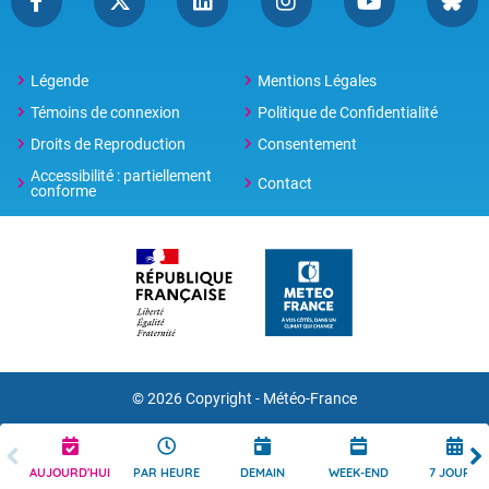
Légende
Mentions Légales
Témoins de connexion
Politique de Confidentialité
Droits de Reproduction
Consentement
Accessibilité : partiellement
Contact
conforme
© 2026 Copyright -
Météo-France
AUJOURD'HUI
PAR HEURE
DEMAIN
WEEK-END
7 JOURS