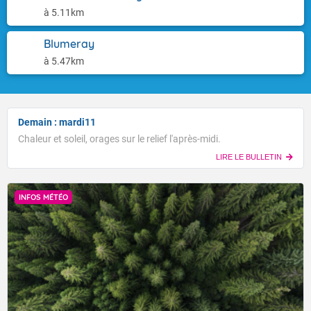
à 5.11km
Blumeray
à 5.47km
Demain : mardi11
Chaleur et soleil, orages sur le relief l'après-midi.
LIRE LE BULLETIN
INFOS MÉTÉO