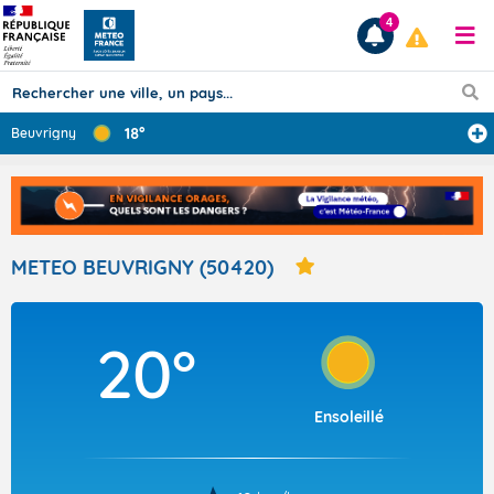
4
18°
Beuvrigny
Prévisions
TOUS LES RÉSULTATS
METEO BEUVRIGNY (50420)
Articles
20°
Ensoleillé