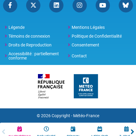
Légende
Mentions Légales
Témoins de connexion
Politique de Confidentialité
Droits de Reproduction
Consentement
Accessibilité : partiellement
Contact
conforme
© 2026 Copyright -
Météo-France