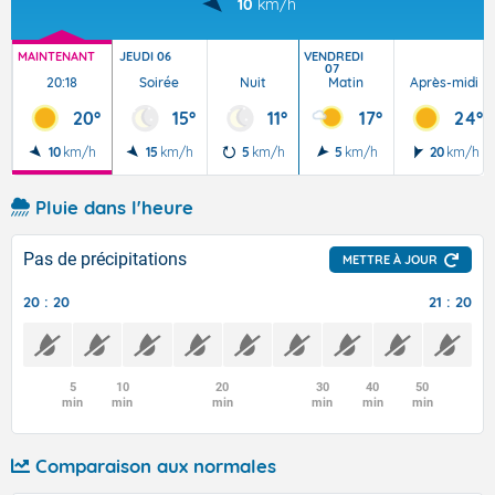
10
km/h
MAINTENANT
JEUDI 06
VENDREDI
07
20:18
Soirée
Nuit
Matin
Après-midi
20°
15°
11°
17°
24°
10
km/h
15
km/h
5
km/h
5
km/h
20
km/h
Pluie dans l'heure
Pas de précipitations
METTRE À JOUR
20 : 20
21 : 20
5
10
20
30
40
50
min
min
min
min
min
min
Comparaison aux normales