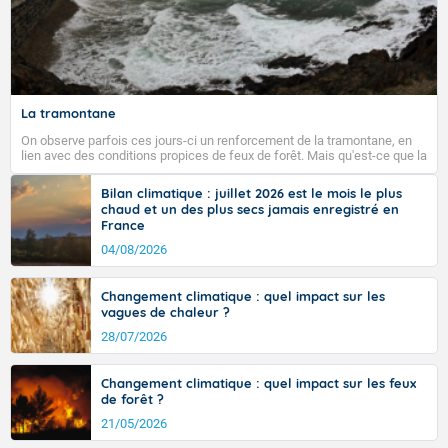
La tramontane
On observe parfois ces jours-ci un renforcement de la tramontane, en
lien avec des conditions propices de feux de forêt. Mais qu'est-ce que la
tramontane ? Quelles sont ses caractéristiques ? La tramontane est un
vent turbulent soufflant de secteur nord-ouest à nord, ou ouest à nord-
Bilan climatique : juillet 2026 est le mois le plus
ouest, dans un secteur qui part du Roussillon à la vallée de l’Aude et à
chaud et un des plus secs jamais enregistré en
l’ouest de l’Hérault. L’étymologie de ce vent vient du latin trasmontanus,
France
signifiant au-delà des monts, en allusion aux régions montagneuses
d’où provient ce vent.
04/08/2026
Changement climatique : quel impact sur les
vagues de chaleur ?
28/07/2026
Changement climatique : quel impact sur les feux
de forêt ?
21/05/2026