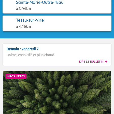
Sainte-Marie-Outre-l'Eau
à 3.94km
Tessy-sur-Vire
à 4.16km
Demain : vendredi 7
Calme, ensoleillé et plus chaud.
LIRE LE BULLETIN
INFOS MÉTÉO