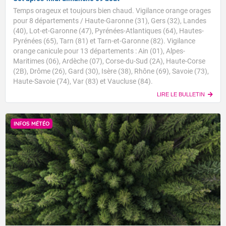
Temps orageux et toujours bien chaud. Vigilance orange orages
pour 8 départements / Haute-Garonne (31), Gers (32), Landes
(40), Lot-et-Garonne (47), Pyrénées-Atlantiques (64), Hautes-
Pyrénées (65), Tarn (81) et Tarn-et-Garonne (82). Vigilance
orange canicule pour 13 départements : Ain (01), Alpes-
Maritimes (06), Ardèche (07), Corse-du-Sud (2A), Haute-Corse
(2B), Drôme (26), Gard (30), Isère (38), Rhône (69), Savoie (73),
Haute-Savoie (74), Var (83) et Vaucluse (84).
LIRE LE BULLETIN
INFOS MÉTÉO