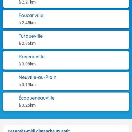
à 2.21km
Foucarville
à 2.45km
Turqueville
à 2.96km
Ravenoville
à 3.08km
Neuville-au-Plain
à 3.19km
Écoquenéauville
à 3.25km
Cet après-midi dimanche 09 août