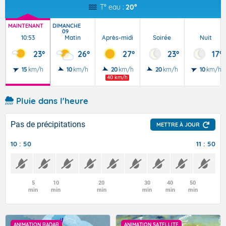
T° eau :
20°
MAINTENANT
DIMANCHE
09
10:53
Matin
Après-midi
Soirée
Nuit
23°
26°
27°
23°
17°
15
km/h
10
km/h
20
km/h
20
km/h
10
km/h
40 km/h
Pluie dans l'heure
Pas de précipitations
METTRE À JOUR
10 : 50
11 : 50
5
10
20
30
40
50
min
min
min
min
min
min
ANIMATION RADAR
ANIMATION SATELLITE