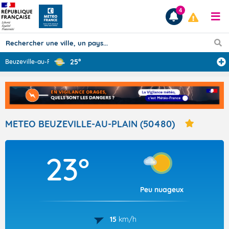
4
25°
Beuzeville-au-P
...
Prévisions
TOUS LES RÉSULTATS
METEO BEUZEVILLE-AU-PLAIN (50480)
Articles
23°
Peu nuageux
15
km/h