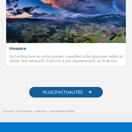
Glossaire
De l’anticyclone au vortex polaire, consultez notre glossaire météo et
climat. Non exhaustif, il est mis à jour régulièrement, au fil de nos
publications. Vous y trouverez également des liens utiles vers nos
contenus pédagogiques concernant les phénomènes
météorologiques et des informations scientifiques sur le
changement climatique.
PLUS D'ACTUALITÉS
Accueil
Normandie
Manche
Beuzeville-au-Plain