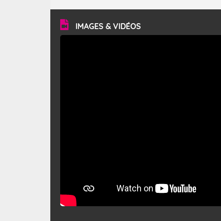
turbulent et généralement sec, pouvant souffler à une
vitesse moyenne de 50 km/h et atteindre 80 à 100 km/h
en rafales, parfois davantage. Il parcourt la basse vallée
du Rhône et la Provence et envahit le littoral
IMAGES & VIDÉOS
méditerranéen à partir de la Camargue.