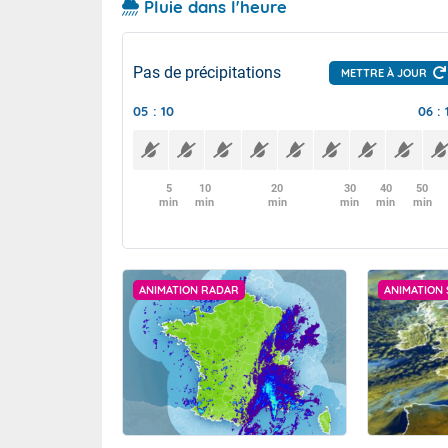
Pluie dans l'heure
Pas de précipitations
METTRE À JOUR
05 : 10
06 : 
5
10
20
30
40
50
min
min
min
min
min
min
ANIMATION RADAR
ANIMATION 