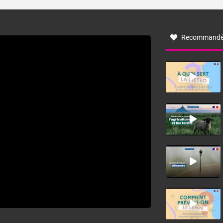
turbulent soufflant de secteur nord-ouest à nord, ou ouest
à nord-ouest, dans un secteur qui part du Roussillon à la
vallée de l’Aude et à l’ouest de l’Hérault. L’étymologie de
ce vent vient du latin trasmontanus, signifiant au-delà des
monts, en allusion aux régions montagneuses d’où
Recommandé
provient ce vent.