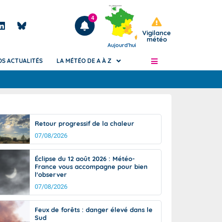
4
Vigilance
météo
Aujourd'hui
OS ACTUALITÉS
LA MÉTÉO DE A À Z
Articles
ngers
Retour progressif de la chaleur
Phénomènes dangereux de J+2 à J+7
07/08/2026
civile
Avertissement pluies intenses à l'échelle
des communes (Apic)
és
Éclipse du 12 août 2026 : Météo-
Bulletins Marine
France vous accompagne pour bien
l'observer
ateur de
Bulletins d'estimation du risque
d'avalanche
07/08/2026
-pompier
Météo des forêts
Feux de forêts : danger élevé dans le
Vigicrues
Sud