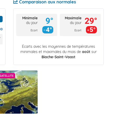
Comparaison aux normales
Minimale
Maximale
9°
29°
du jour
du jour
4°
5°
10
Ecart
Ecart
Écarts avec les moyennes de températures
minimales et maximales du mois de
août
sur
Biache-Saint-Vaast
SATELLITE