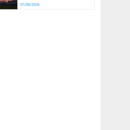
07/08/2026
rée
Nuit
23°
16°
km/h
10
km/h
km/h