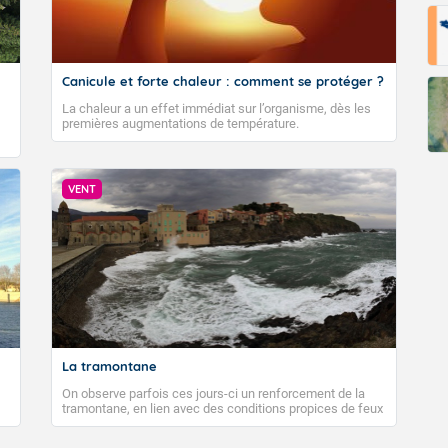
Canicule et forte chaleur : comment se protéger ?
La chaleur a un effet immédiat sur l’organisme, dès les
premières augmentations de température.
VENT
La tramontane
On observe parfois ces jours-ci un renforcement de la
tramontane, en lien avec des conditions propices de feux
de forêt. Mais qu'est-ce que la tramontane ? Quelles sont
ses caractéristiques ? La tramontane est un vent