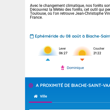
Avec le changement climatique, nos forêts sont
Découvrez la Météo des forêts, cet outil qui pe
Toulouse, où l'on retrouve Jean-Christophe Vi
France.
Ephéméride du 08 août à Biache-Sain
Voici les tem
Lever
Coucher
31 Lyon : 35 
06:27
21:22
: 32 Nancy : 
31 Lille : 28 
Dominique
Aujourd'hui 
TENDANCE P
Très chaud
Pour la sema
A PROXIMITÉ DE BIACHE-SAINT-VA
En matinée, le
Au niveau du 
températures 
aux Hauts-de-F
Ville
Corse. L'aprè
Tendance des
Pyrénées, la
2026 :
Les orages py