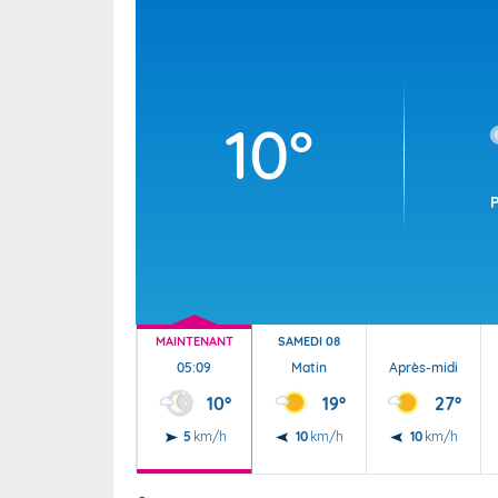
Wallis e
Grand fr
10°
MAINTENANT
SAMEDI 08
05:09
Matin
Après-midi
10°
19°
27°
5
km/h
10
km/h
10
km/h