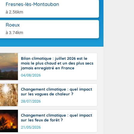
aison.
Fresnes-lès-Montauban
r l'Occitanie
e puis
à 2.56km
région Midi-
tié nord du
Roeux
rranéen. Les
à 3.74km
-totalité du
et même
Bilan climatique : juillet 2026 est le
mois le plus chaud et un des plus secs
jamais enregistré en France
04/08/2026
Changement climatique : quel impact
sur les vagues de chaleur ?
28/07/2026
Changement climatique : quel impact
sur les feux de forêt ?
21/05/2026