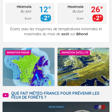
Minimale
Maximale
12°
26°
du jour
du jour
2°
2°
Ecart
Ecart
Écarts avec les moyennes de températures minimales et
maximales du mois de
août
sur
Bihorel
ANIMATION RADAR
ANIMATION SATELLITE
QUE FAIT MÉTÉO-FRANCE POUR PRÉVENIR LES
FEUX DE FORÊTS ?