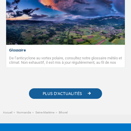
Glossaire
De l’anticyclone au vortex polaire, consultez notre glossaire météo et
climat. Non exhaustif, il est mis à jour régulièrement, au fil de nos
publications. Vous y trouverez également des liens utiles vers nos
contenus pédagogiques concernant les phénomènes
météorologiques et des informations scientifiques sur le
changement climatique.
PLUS D'ACTUALITÉS
Accueil
Normandie
Seine-Maritime
Bihorel