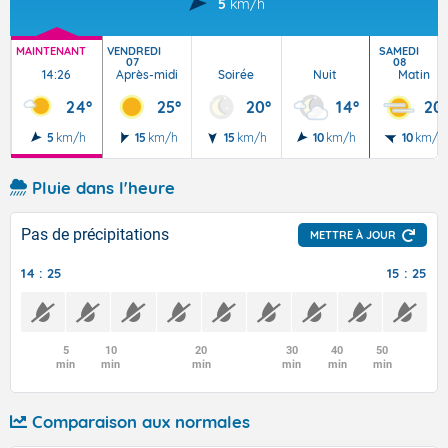
5
km/h
MAINTENANT
VENDREDI
SAMEDI
07
08
14:26
Après-midi
Soirée
Nuit
Matin
24°
25°
20°
14°
20
5
km/h
15
km/h
15
km/h
10
km/h
10
km/h
Pluie dans l'heure
Pas de précipitations
METTRE À JOUR
14 : 25
15 : 25
5
10
20
30
40
50
min
min
min
min
min
min
Comparaison aux normales