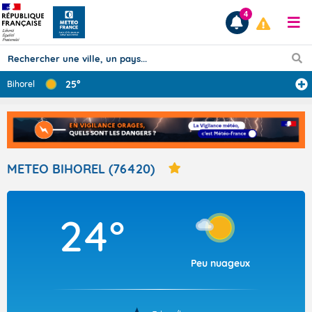
4
25°
Bihorel
Prévisions
TOUS LES RÉSULTATS
METEO BIHOREL (76420)
Articles
24°
Peu nuageux