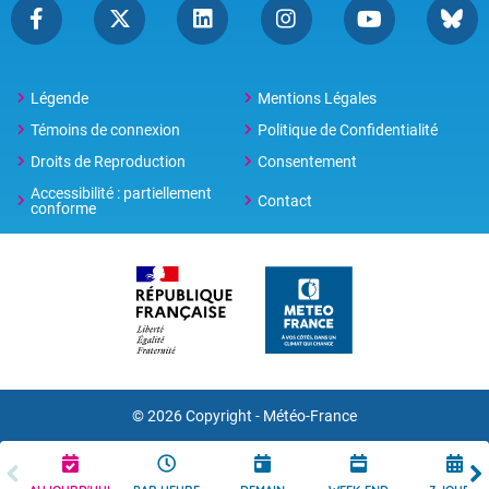
Légende
Mentions Légales
Témoins de connexion
Politique de Confidentialité
Droits de Reproduction
Consentement
Accessibilité : partiellement
Contact
conforme
© 2026 Copyright -
Météo-France