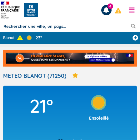
4
23°
Blanot
Prévisions
TOUS LES RÉSULTATS
METEO BLANOT (71250)
Articles
21°
Ensoleillé