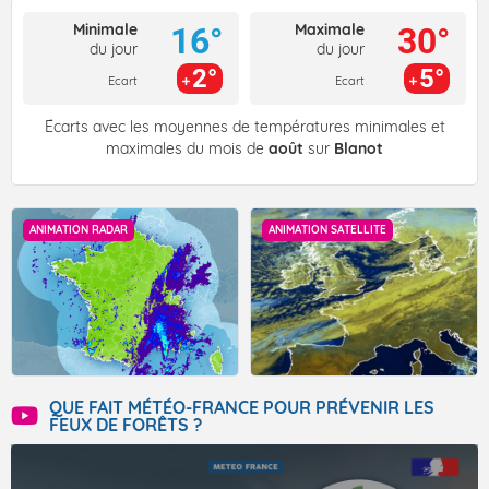
Minimale
Maximale
16°
30°
du jour
du jour
2°
5°
Ecart
Ecart
Écarts avec les moyennes de températures minimales et
maximales du mois de
août
sur
Blanot
ANIMATION RADAR
ANIMATION SATELLITE
QUE FAIT MÉTÉO-FRANCE POUR PRÉVENIR LES
FEUX DE FORÊTS ?