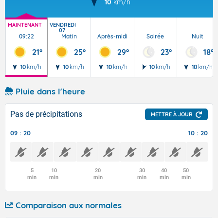
10
km/h
MAINTENANT
VENDREDI
07
09:22
Matin
Après-midi
Soirée
Nuit
21°
25°
29°
23°
18°
10
km/h
10
km/h
10
km/h
10
km/h
10
km/h
Pluie dans l'heure
Pas de précipitations
METTRE À JOUR
09 : 20
10 : 20
5
10
20
30
40
50
min
min
min
min
min
min
Comparaison aux normales