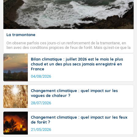
La tramontane
On observe parfois ces jours-ci un renforcement de la tramontane, en
lien avec des conditions propices de feux de forêt. Mais qu'est-ce que la
tramontane ? Quelles sont ses caractéristiques ? La tramontane est un
vent turbulent soufflant de secteur nord-ouest à nord, ou ouest à nord-
Bilan climatique : juillet 2026 est le mois le plus
ouest, dans un secteur qui part du Roussillon à la vallée de l’Aude et à
chaud et un des plus secs jamais enregistré en
l’ouest de l’Hérault. L’étymologie de ce vent vient du latin trasmontanus,
France
signifiant au-delà des monts, en allusion aux régions montagneuses
d’où provient ce vent.
04/08/2026
Changement climatique : quel impact sur les
vagues de chaleur ?
28/07/2026
Changement climatique : quel impact sur les feux
de forêt ?
21/05/2026