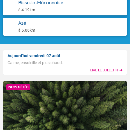
Bissy-la-Mâconnaise
à 4.19km
Azé
à 5.06km
Aujourd'hui vendredi 07 août
Calme, ensoleillé et plus chaud.
LIRE LE BULLETIN
INFOS MÉTÉO