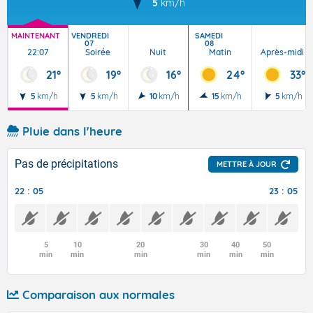
5
km/h
MAINTENANT
VENDREDI
SAMEDI
07
08
22:07
Soirée
Nuit
Matin
Après-midi
21°
19°
16°
24°
33°
5
km/h
5
km/h
10
km/h
15
km/h
5
km/h
Pluie dans l'heure
Pas de précipitations
METTRE À JOUR
22 : 05
23 : 05
5
10
20
30
40
50
min
min
min
min
min
min
Comparaison aux normales