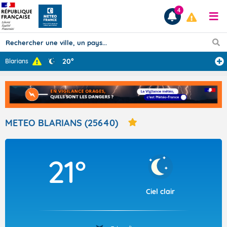
4
20°
Blarians
Prévisions
TOUS LES RÉSULTATS
METEO BLARIANS (25640)
Articles
21°
Ciel clair