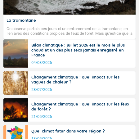
La tramontane
On observe parfois ces jours-ci un renforcement de la tramontane, en
lien avec des conditions propices de feux de forêt. Mais qu'est-ce que la
tramontane ? Quelles sont ses caractéristiques ? La tramontane est un
vent turbulent soufflant de secteur nord-ouest à nord, ou ouest à nord-
Bilan climatique : juillet 2026 est le mois le plus
ouest, dans un secteur qui part du Roussillon à la vallée de l’Aude et à
chaud et un des plus secs jamais enregistré en
l’ouest de l’Hérault. L’étymologie de ce vent vient du latin trasmontanus,
France
signifiant au-delà des monts, en allusion aux régions montagneuses
d’où provient ce vent.
04/08/2026
Changement climatique : quel impact sur les
vagues de chaleur ?
28/07/2026
Changement climatique : quel impact sur les feux
de forêt ?
21/05/2026
Quel climat futur dans votre région ?
13/05/2026