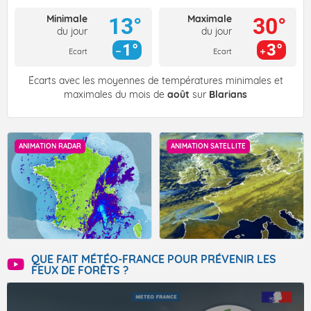
Minimale
Maximale
13°
30°
du jour
du jour
1°
3°
Ecart
Ecart
Écarts avec les moyennes de températures minimales et
maximales du mois de
août
sur
Blarians
ANIMATION RADAR
ANIMATION SATELLITE
QUE FAIT MÉTÉO-FRANCE POUR PRÉVENIR LES
FEUX DE FORÊTS ?