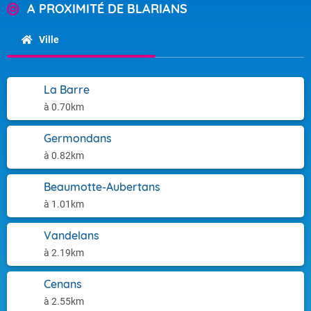
A PROXIMITÉ DE BLARIANS
Ville
La Barre
à 0.70km
Germondans
à 0.82km
Beaumotte-Aubertans
à 1.01km
Vandelans
à 2.19km
Cenans
à 2.55km