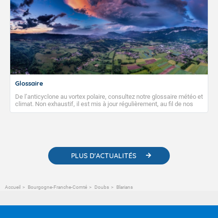
Glossaire
De l’anticyclone au vortex polaire, consultez notre glossaire météo et
climat. Non exhaustif, il est mis à jour régulièrement, au fil de nos
publications. Vous y trouverez également des liens utiles vers nos
contenus pédagogiques concernant les phénomènes
météorologiques et des informations scientifiques sur le
changement climatique.
PLUS D'ACTUALITÉS
Accueil
Bourgogne-Franche-Comté
Doubs
Blarians