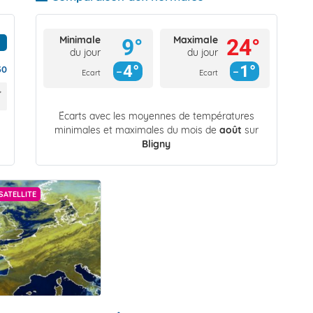
Minimale
Maximale
9°
24°
du jour
du jour
4°
1°
30
Ecart
Ecart
Écarts avec les moyennes de températures
minimales et maximales du mois de
août
sur
Bligny
SATELLITE