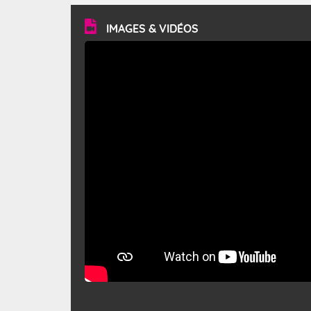
vitesse moyenne de 50 km/h et atteindre 80 à 100 km/h
en rafales, parfois davantage. Il parcourt la basse vallée
du Rhône et la Provence et envahit le littoral
IMAGES & VIDÉOS
méditerranéen à partir de la Camargue.