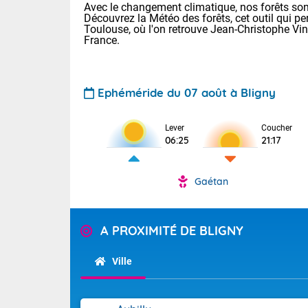
Avec le changement climatique, nos forêts sont
Découvrez la Météo des forêts, cet outil qui pe
Toulouse, où l'on retrouve Jean-Christophe Vi
France.
Ephéméride du 07 août à Bligny
Voici les tem
Lever
Coucher
06:25
21:17
: 18/25 Paris
Clermont-Fd :
Limoges : 21/
Gaétan
Lille : 18/26
TENDANCE P
Cet après-mi
Pour la sema
A PROXIMITÉ DE BLIGNY
Calme, enso
Au niveau du 
températures 
Ville
La journée s'
territoire. Se
Tendance des
chaîne des Py
2026 :
mistral souff