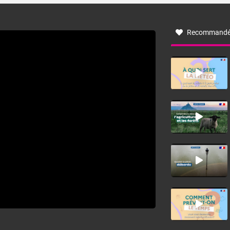
à nord-ouest, dans un secteur qui part du Roussillon à la
vallée de l’Aude et à l’ouest de l’Hérault. L’étymologie de
ce vent vient du latin trasmontanus, signifiant au-delà des
monts, en allusion aux régions montagneuses d’où
Recommandé
provient ce vent.