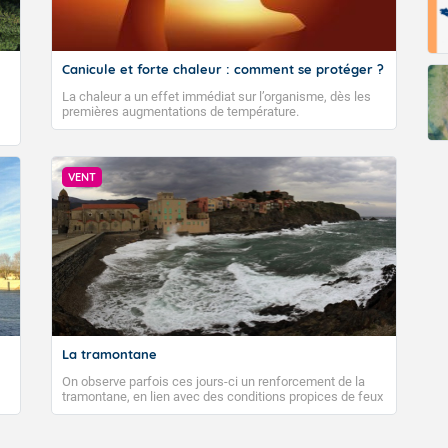
Fermer
Canicule et forte chaleur : comment se protéger ?
La chaleur a un effet immédiat sur l’organisme, dès les
premières augmentations de température.
VENT
La tramontane
On observe parfois ces jours-ci un renforcement de la
tramontane, en lien avec des conditions propices de feux
de forêt. Mais qu'est-ce que la tramontane ? Quelles sont
ses caractéristiques ? La tramontane est un vent
turbulent soufflant de secteur nord-ouest à nord, ou ouest