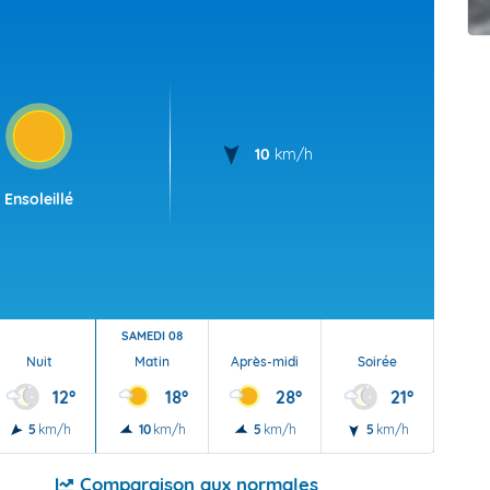
t Futuna
oid
10
km/h
Ensoleillé
SAMEDI 08
Nuit
Matin
Après-midi
Soirée
Nu
12°
18°
28°
21°
5
km/h
10
km/h
5
km/h
5
km/h
5
Comparaison aux normales