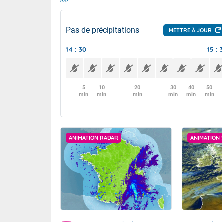
Pas de précipitations
METTRE À JOUR
14 : 30
15 : 
5
10
20
30
40
50
min
min
min
min
min
min
ANIMATION RADAR
ANIMATION 