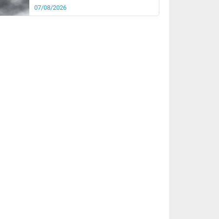
07/08/2026
it
14°
km/h