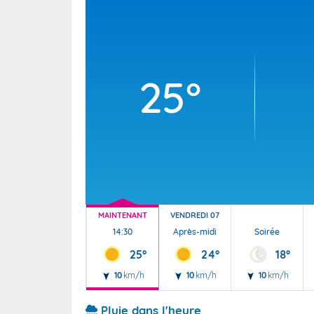
Wallis e
Grand fr
25°
MAINTENANT
VENDREDI 07
14:30
Après-midi
Soirée
25°
24°
18°
10
km/h
10
km/h
10
km/h
Pluie dans l'heure