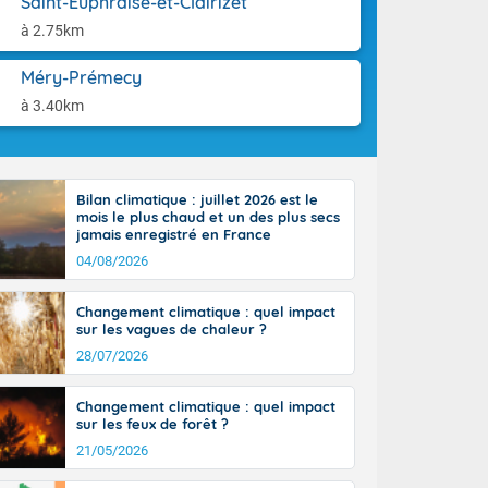
Saint-Euphraise-et-Clairizet
aison.
n peu moins
à 2.75km
t 25 à 30
0 à 35 degrés
Méry-Prémecy
rranéen.
à 3.40km
Bilan climatique : juillet 2026 est le
-France jusque
mois le plus chaud et un des plus secs
sur la Corse.
jamais enregistré en France
des Pyrénées,
04/08/2026
. En marge de
rection de la
Changement climatique : quel impact
di. En soirée,
sur les vagues de chaleur ?
 sur
e thermomètre
28/07/2026
squ'à 22 à 24,
culier, sur le
Changement climatique : quel impact
, hors côtes
sur les feux de forêt ?
nt 38 ou 39
21/05/2026