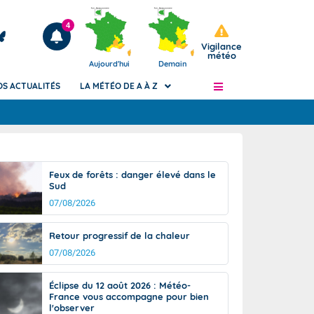
4
Vigilance
météo
Aujourd'hui
Demain
OS ACTUALITÉS
LA MÉTÉO DE A À Z
Articles
ngers
Feux de forêts : danger élevé dans le
Phénomènes dangereux de J+2 à J+7
Sud
civile
Avertissement pluies intenses à l'échelle
07/08/2026
des communes (Apic)
és
Bulletins Marine
Retour progressif de la chaleur
ateur de
Bulletins d'estimation du risque
07/08/2026
d'avalanche
-pompier
Météo des forêts
Éclipse du 12 août 2026 : Météo-
France vous accompagne pour bien
Vigicrues
l'observer