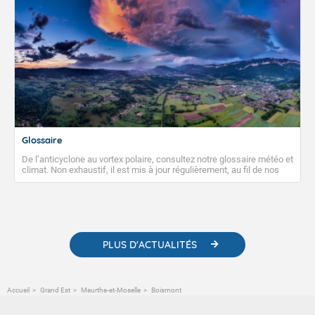
Glossaire
De l’anticyclone au vortex polaire, consultez notre glossaire météo et
climat. Non exhaustif, il est mis à jour régulièrement, au fil de nos
publications. Vous y trouverez également des liens utiles vers nos
contenus pédagogiques concernant les phénomènes
météorologiques et des informations scientifiques sur le
changement climatique.
PLUS D'ACTUALITÉS
Accueil
Grand Est
Meurthe-et-Moselle
Boismont