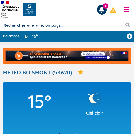
4
16°
Boismont
Prévisions
TOUS LES RÉSULTATS
METEO BOISMONT (54620)
Articles
15°
Ciel clair