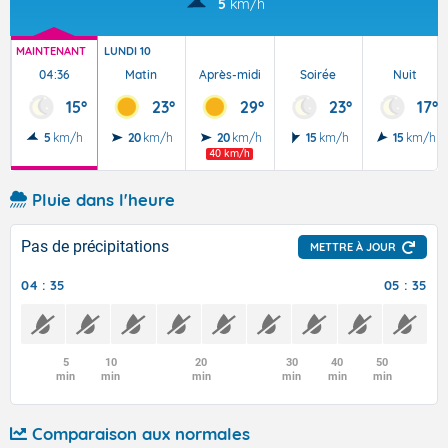
5
km/h
MAINTENANT
LUNDI 10
04:36
Matin
Après-midi
Soirée
Nuit
15°
23°
29°
23°
17°
5
km/h
20
km/h
20
km/h
15
km/h
15
km/h
40 km/h
Pluie dans l'heure
Pas de précipitations
METTRE À JOUR
04 : 35
05 : 35
5
10
20
30
40
50
min
min
min
min
min
min
Comparaison aux normales