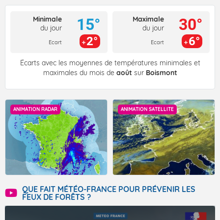
Minimale
Maximale
15°
30°
du jour
du jour
2°
6°
Ecart
Ecart
Écarts avec les moyennes de températures minimales et
maximales du mois de
août
sur
Boismont
ANIMATION RADAR
ANIMATION SATELLITE
QUE FAIT MÉTÉO-FRANCE POUR PRÉVENIR LES
FEUX DE FORÊTS ?