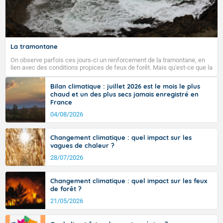
Fermer
La tramontane
On observe parfois ces jours-ci un renforcement de la tramontane, en
lien avec des conditions propices de feux de forêt. Mais qu'est-ce que la
tramontane ? Quelles sont ses caractéristiques ? La tramontane est un
vent turbulent soufflant de secteur nord-ouest à nord, ou ouest à nord-
Bilan climatique : juillet 2026 est le mois le plus
ouest, dans un secteur qui part du Roussillon à la vallée de l’Aude et à
chaud et un des plus secs jamais enregistré en
l’ouest de l’Hérault. L’étymologie de ce vent vient du latin trasmontanus,
France
signifiant au-delà des monts, en allusion aux régions montagneuses
d’où provient ce vent.
04/08/2026
Changement climatique : quel impact sur les
vagues de chaleur ?
28/07/2026
Changement climatique : quel impact sur les feux
de forêt ?
21/05/2026