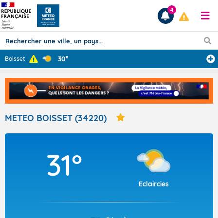
4
30°
Boisset
Prévisions
TOUS LES RÉSULTATS
METEO BOISSET (34220)
Articles
31°
Eclaircies