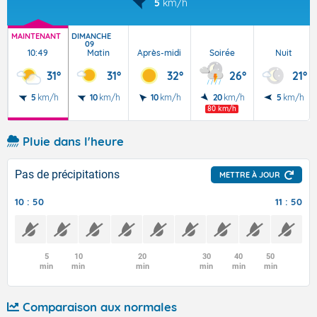
5
km/h
MAINTENANT
DIMANCHE
09
10:49
Matin
Après-midi
Soirée
Nuit
31°
31°
32°
26°
21°
5
km/h
10
km/h
10
km/h
20
km/h
5
km/h
80 km/h
Pluie dans l'heure
Pas de précipitations
METTRE À JOUR
10 : 50
11 : 50
5
10
20
30
40
50
min
min
min
min
min
min
Comparaison aux normales