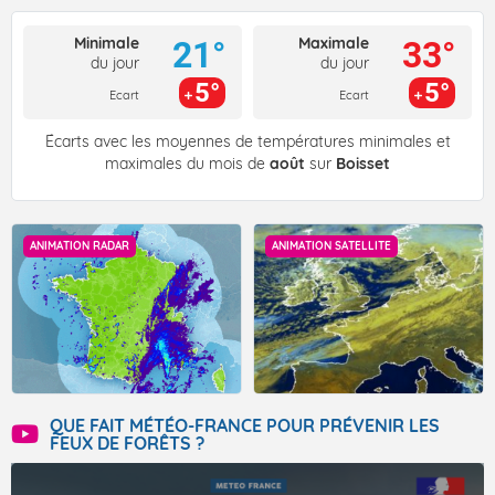
Minimale
Maximale
21°
33°
du jour
du jour
5°
5°
Ecart
Ecart
Écarts avec les moyennes de températures minimales et
maximales du mois de
août
sur
Boisset
ANIMATION RADAR
ANIMATION SATELLITE
QUE FAIT MÉTÉO-FRANCE POUR PRÉVENIR LES
FEUX DE FORÊTS ?