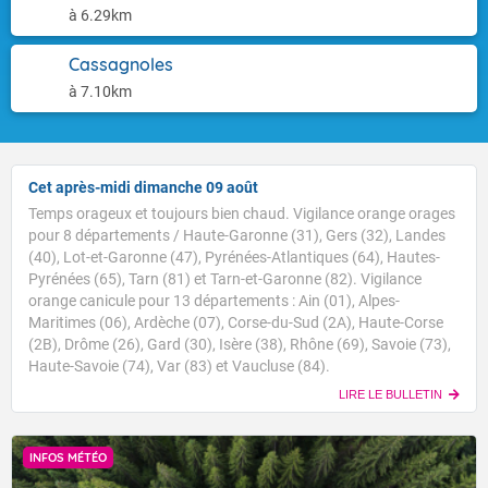
à 6.29km
Cassagnoles
à 7.10km
Cet après-midi dimanche 09 août
Temps orageux et toujours bien chaud. Vigilance orange orages
pour 8 départements / Haute-Garonne (31), Gers (32), Landes
(40), Lot-et-Garonne (47), Pyrénées-Atlantiques (64), Hautes-
Pyrénées (65), Tarn (81) et Tarn-et-Garonne (82). Vigilance
orange canicule pour 13 départements : Ain (01), Alpes-
Maritimes (06), Ardèche (07), Corse-du-Sud (2A), Haute-Corse
(2B), Drôme (26), Gard (30), Isère (38), Rhône (69), Savoie (73),
Haute-Savoie (74), Var (83) et Vaucluse (84).
LIRE LE BULLETIN
INFOS MÉTÉO