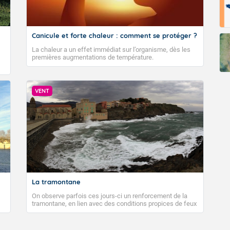
Canicule et forte chaleur : comment se protéger ?
La chaleur a un effet immédiat sur l’organisme, dès les
premières augmentations de température.
VENT
La tramontane
On observe parfois ces jours-ci un renforcement de la
tramontane, en lien avec des conditions propices de feux
de forêt. Mais qu'est-ce que la tramontane ? Quelles sont
ses caractéristiques ? La tramontane est un vent
turbulent soufflant de secteur nord-ouest à nord, ou ouest