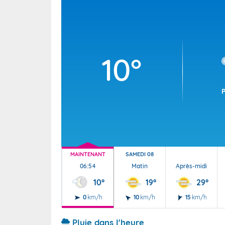
Wallis e
Grand fr
10°
MAINTENANT
SAMEDI 08
06:54
Matin
Après-midi
10°
19°
29°
0
km/h
10
km/h
15
km/h
Pluie dans l'heure