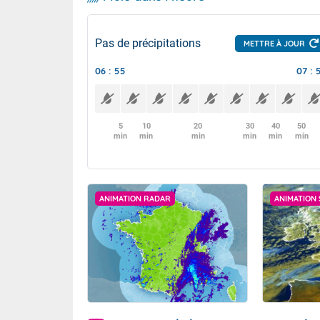
Pas de précipitations
METTRE À JOUR
06 : 55
07 : 
5
10
20
30
40
50
min
min
min
min
min
min
ANIMATION RADAR
ANIMATION 