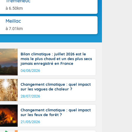
Trémeheuc
aison.
r l'Occitanie
à 6.50km
e puis
région Midi-
Meillac
tié nord du
rranéen. Les
à 7.01km
-totalité du
et même
Bilan climatique : juillet 2026 est le
mois le plus chaud et un des plus secs
jamais enregistré en France
04/08/2026
Changement climatique : quel impact
sur les vagues de chaleur ?
28/07/2026
Changement climatique : quel impact
sur les feux de forêt ?
21/05/2026