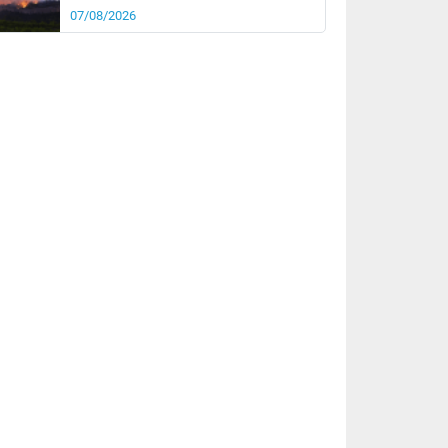
07/08/2026
rée
Nuit
20°
17°
km/h
10
km/h