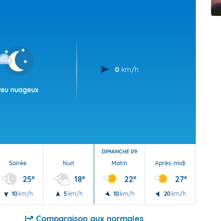
t Futuna
oid
0
km/h
Peu nuageux
DIMANCHE 09
Soirée
Nuit
Matin
Après-midi
Soi
25°
18°
22°
27°
10
km/h
5
km/h
10
km/h
20
km/h
15
Comparaison aux normales