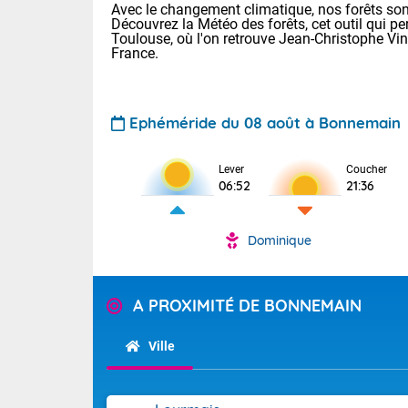
Avec le changement climatique, nos forêts sont
Découvrez la Météo des forêts, cet outil qui pe
Toulouse, où l'on retrouve Jean-Christophe Vi
France.
Ephéméride du 08 août à Bonnemain
Voici les tem
Lever
Coucher
06:52
21:36
31 Lyon : 35 
: 32 Nancy : 
31 Lille : 28 
Dominique
Aujourd'hui 
TENDANCE P
Très chaud
Pour la sema
A PROXIMITÉ DE BONNEMAIN
En matinée, le
Au niveau du 
températures 
Ville
aux Hauts-de-F
Corse. L'aprè
Tendance des
Pyrénées, la
2026 :
Les orages py