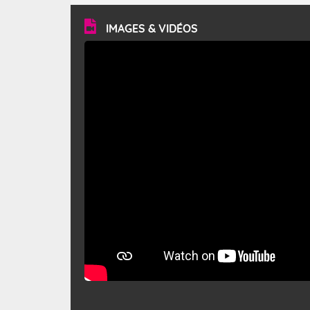
vitesse moyenne de 50 km/h et atteindre 80 à 100 km/h
en rafales, parfois davantage. Il parcourt la basse vallée
du Rhône et la Provence et envahit le littoral
IMAGES & VIDÉOS
méditerranéen à partir de la Camargue.