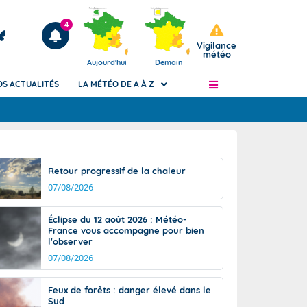
4
Vigilance
météo
Aujourd'hui
Demain
OS ACTUALITÉS
LA MÉTÉO DE A À Z
Articles
ngers
Retour progressif de la chaleur
Phénomènes dangereux de J+2 à J+7
07/08/2026
civile
Avertissement pluies intenses à l'échelle
des communes (Apic)
és
Éclipse du 12 août 2026 : Météo-
Bulletins Marine
France vous accompagne pour bien
l'observer
ateur de
Bulletins d'estimation du risque
d'avalanche
07/08/2026
-pompier
Météo des forêts
Feux de forêts : danger élevé dans le
Vigicrues
Sud