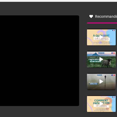
à nord-ouest, dans un secteur qui part du Roussillon à la
vallée de l’Aude et à l’ouest de l’Hérault. L’étymologie de
ce vent vient du latin trasmontanus, signifiant au-delà des
monts, en allusion aux régions montagneuses d’où
Recommandé
provient ce vent.