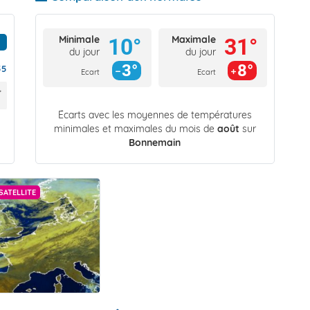
Minimale
Maximale
10°
31°
du jour
du jour
3°
8°
55
Ecart
Ecart
Écarts avec les moyennes de températures
minimales et maximales du mois de
août
sur
Bonnemain
SATELLITE