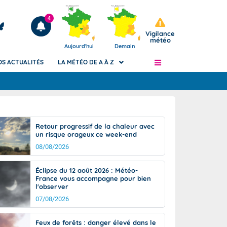
4
Vigilance
météo
Aujourd'hui
Demain
OS ACTUALITÉS
LA MÉTÉO DE A À Z
Articles
ngers
Retour progressif de la chaleur avec
Phénomènes dangereux de J+2 à J+7
un risque orageux ce week-end
civile
Avertissement pluies intenses à l'échelle
08/08/2026
des communes (Apic)
és
Bulletins Marine
Éclipse du 12 août 2026 : Météo-
France vous accompagne pour bien
ateur de
Bulletins d'estimation du risque
l'observer
d'avalanche
07/08/2026
-pompier
Météo des forêts
Vigicrues
Feux de forêts : danger élevé dans le