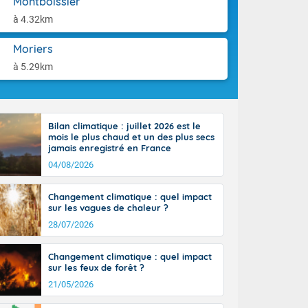
Montboissier
'Île-de-
aison.
isolés
à 4.32km
maritimes sont
ondées sont
Moriers
tinée, un peu
à 5.29km
ud du pays,
étroite
midi du Massif
de la
Bilan climatique : juillet 2026 est le
ciel est le
mois le plus chaud et un des plus secs
lle salve
jamais enregistré en France
nant de bons
04/08/2026
e vent,
r les deux
Changement climatique : quel impact
ine, entre 11
sur les vagues de chaleur ?
28 sur les
ns l'intérieur
28/07/2026
 en vallée de
Changement climatique : quel impact
sur les feux de forêt ?
21/05/2026