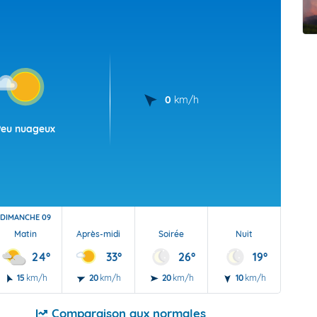
t Futuna
oid
0
km/h
Peu nuageux
DIMANCHE 09
Matin
Après-midi
Soirée
Nuit
24°
33°
26°
19°
15
km/h
20
km/h
20
km/h
10
km/h
Comparaison aux normales