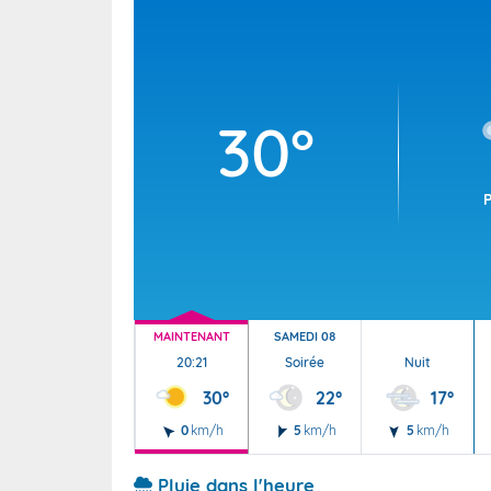
Wallis e
Grand fr
30°
MAINTENANT
SAMEDI 08
20:21
Soirée
Nuit
30°
22°
17°
0
km/h
5
km/h
5
km/h
Pluie dans l'heure