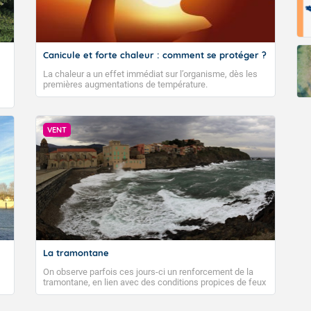
Canicule et forte chaleur : comment se protéger ?
La chaleur a un effet immédiat sur l’organisme, dès les
premières augmentations de température.
VENT
La tramontane
On observe parfois ces jours-ci un renforcement de la
tramontane, en lien avec des conditions propices de feux
de forêt. Mais qu'est-ce que la tramontane ? Quelles sont
ses caractéristiques ? La tramontane est un vent