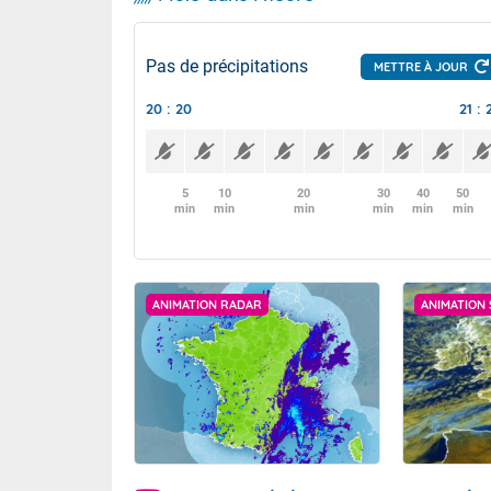
Pas de précipitations
METTRE À JOUR
20 : 20
21 : 
5
10
20
30
40
50
min
min
min
min
min
min
ANIMATION RADAR
ANIMATION 