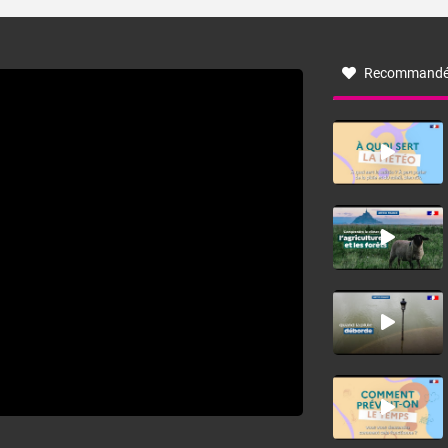
turbulent soufflant de secteur nord-ouest à nord, ou ouest
à nord-ouest, dans un secteur qui part du Roussillon à la
vallée de l’Aude et à l’ouest de l’Hérault. L’étymologie de
ce vent vient du latin trasmontanus, signifiant au-delà des
monts, en allusion aux régions montagneuses d’où
Recommandé
provient ce vent.