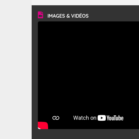
turbulent et généralement sec, pouvant souffler à une
vitesse moyenne de 50 km/h et atteindre 80 à 100 km/h
en rafales, parfois davantage. Il parcourt la basse vallée
du Rhône et la Provence et envahit le littoral
IMAGES & VIDÉOS
méditerranéen à partir de la Camargue.