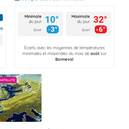
Minimale
Maximale
10°
32°
du jour
du jour
3°
6°
20
Ecart
Ecart
Écarts avec les moyennes de températures
minimales et maximales du mois de
août
sur
Bonneval
SATELLITE