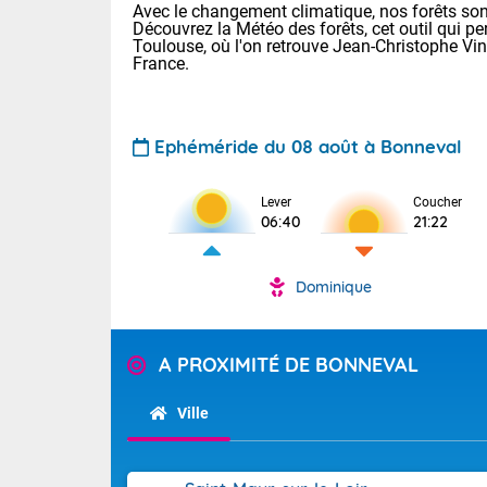
Avec le changement climatique, nos forêts sont
Découvrez la Météo des forêts, cet outil qui pe
Toulouse, où l'on retrouve Jean-Christophe Vi
France.
Ephéméride du 08 août à Bonneval
Voici les tem
Lever
Coucher
06:40
21:22
29/16 Paris :
Clermont-Fd :
Limoges : 33/
Dominique
Lille : 28/15
TENDANCE P
Demain dima
Pour la sema
A PROXIMITÉ DE BONNEVAL
Temps orag
département
Les températu
sensible, auc
(2A), Haute
Ville
Savoie (73)
Tendance des
septembre 20
Des résidus p